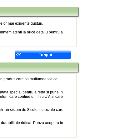
elor mai exigente gusturi.
untem atenti la orice detaliu pentru a
 un produs care sa multumeasca cel
atata special pentru a reda si pune in
eturi, care contine un filtru UV, si care
tr-un sistem de 8 culori speciale care
 durabilitate ridicat. Panza acopera in