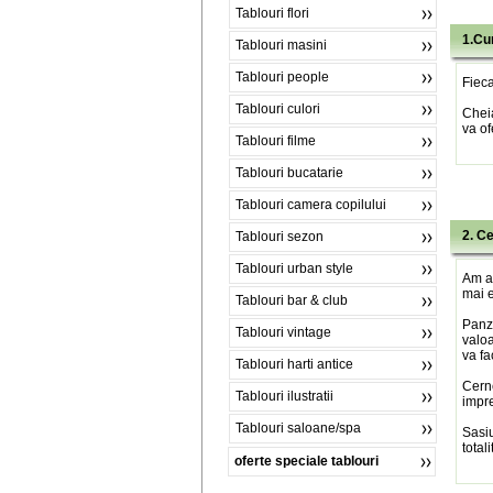
Tablouri flori
1.Cu
Tablouri masini
Tablouri people
Fieca
Tablouri culori
Chei
va of
Tablouri filme
Tablouri bucatarie
Tablouri camera copilului
2. C
Tablouri sezon
Tablouri urban style
Am al
mai e
Tablouri bar & club
Panza
Tablouri vintage
valoa
va fa
Tablouri harti antice
Cerne
Tablouri ilustratii
impre
Tablouri saloane/spa
Sasiu
total
oferte speciale tablouri