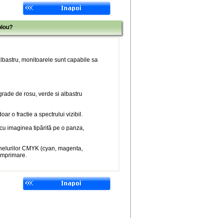
blou?
 albastru, monitoarele sunt capabile sa
 grade de rosu, verde si albastru
r o fractie a spectrului vizibil.
 cu imaginea tipărită pe o panza,
nelurilor CMYK (cyan, magenta,
 imprimare.