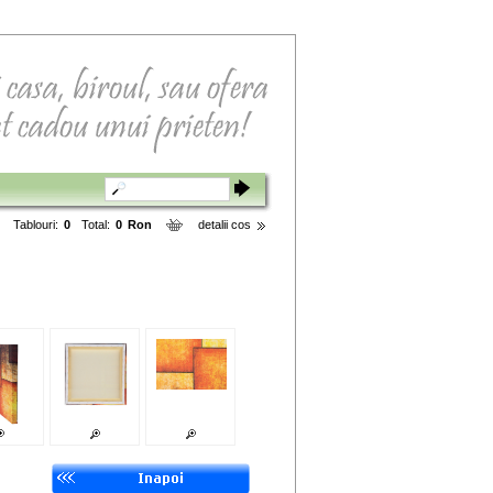
Tablouri:
0
Total:
0
Ron
detalii cos