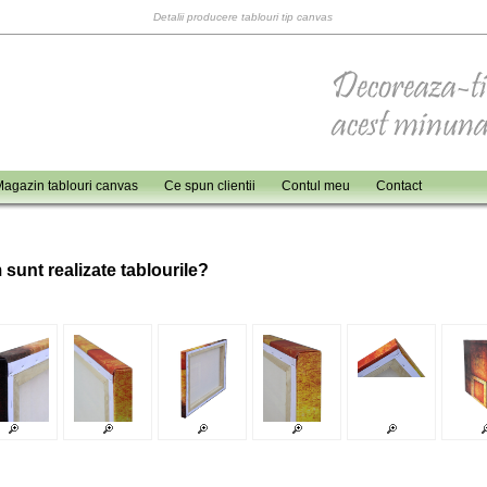
Detalii producere tablouri tip canvas
agazin tablouri canvas
Ce spun clientii
Contul meu
Contact
 sunt realizate tablourile?