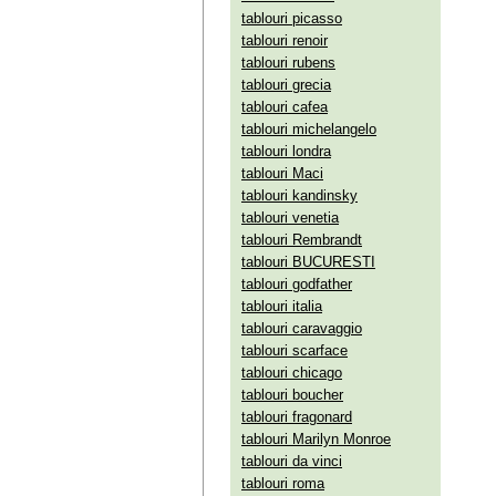
tablouri picasso
tablouri renoir
tablouri rubens
tablouri grecia
tablouri cafea
tablouri michelangelo
tablouri londra
tablouri Maci
tablouri kandinsky
tablouri venetia
tablouri Rembrandt
tablouri BUCURESTI
tablouri godfather
tablouri italia
tablouri caravaggio
tablouri scarface
tablouri chicago
tablouri boucher
tablouri fragonard
tablouri Marilyn Monroe
tablouri da vinci
tablouri roma