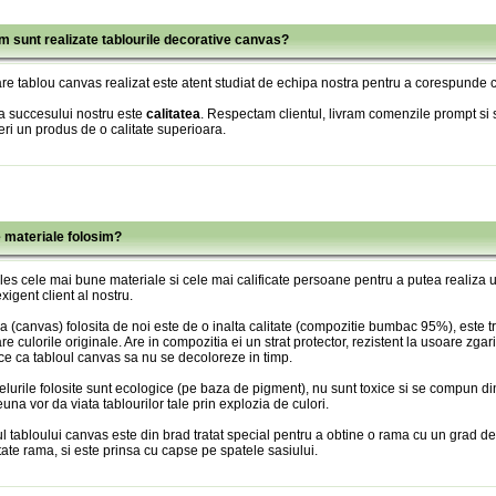
m sunt realizate tablourile decorative canvas?
re tablou canvas realizat este atent studiat de echipa nostra pentru a corespunde c
a succesului nostru este
calitatea
. Respectam clientul, livram comenzile prompt si s
eri un produs de o calitate superioara.
e materiale folosim?
es cele mai bune materiale si cele mai calificate persoane pentru a putea realiza
xigent client al nostru.
 (canvas) folosita de noi este de o inalta calitate (compozitie bumbac 95%), este tr
re culorile originale. Are in compozitia ei un strat protector, rezistent la usoare zgari
ce ca tabloul canvas sa nu se decoloreze in timp.
lurile folosite sunt ecologice (pe baza de pigment), nu sunt toxice si se compun din
una vor da viata tablourilor tale prin explozia de culori.
l tabloului canvas este din brad tratat special pentru a obtine o rama cu un grad de
itate rama, si este prinsa cu capse pe spatele sasiului.