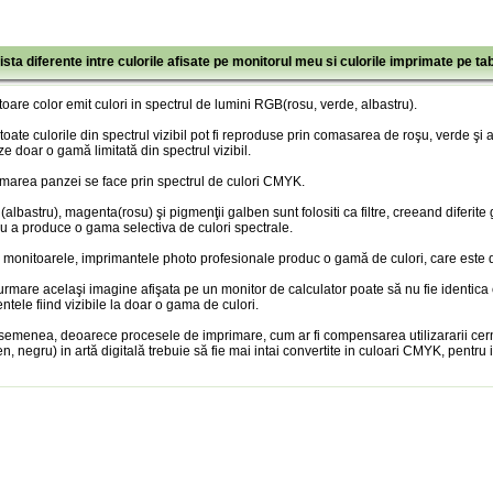
ista diferente intre culorile afisate pe monitorul meu si culorile imprimate pe ta
oare color emit culori in spectrul de lumini RGB(rosu, verde, albastru).
toate culorile din spectrul vizibil pot fi reproduse prin comasarea de roşu, verde şi
ze doar o gamă limitată din spectrul vizibil.
marea panzei se face prin spectrul de culori CMYK.
albastru), magenta(rosu) şi pigmenţii galben sunt folositi ca filtre, creeand diferite
u a produce o gama selectiva de culori spectrale.
 monitoarele, imprimantele photo profesionale produc o gamă de culori, care este doa
urmare acelaşi imagine afişata pe un monitor de calculator poate să nu fie identica
entele fiind vizibile la doar o gama de culori.
semenea, deoarece procesele de imprimare, cum ar fi compensarea utilizararii cer
n, negru) in artă digitală trebuie să fie mai intai convertite in culoari CMYK, pentru