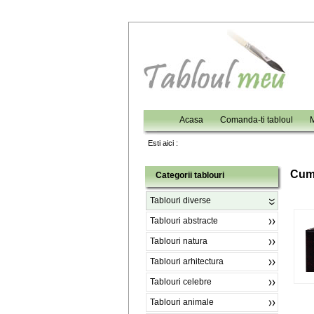
Acasa
Comanda-ti tabloul
M
Esti aici :
C
um
Categorii tablouri
Tablouri diverse
Tablouri abstracte
Tablouri natura
Tablouri arhitectura
Tablouri celebre
Tablouri animale