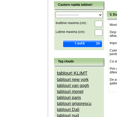
Cautare rapida tablouri
3. Ex
Inaltime maxima (cm) :
Monit
Latime maxima (cm) :
Deşi 
afise
Impri
Cyan(
pentr
Tag clouds
Ca si
Prin 
tablouri KLIMT
difer
tablouri new york
De a
galbe
tablouri van gogh
tablouri monet
tablouri paris
tablouri grigorescu
tablouri Dali
tablouri nud