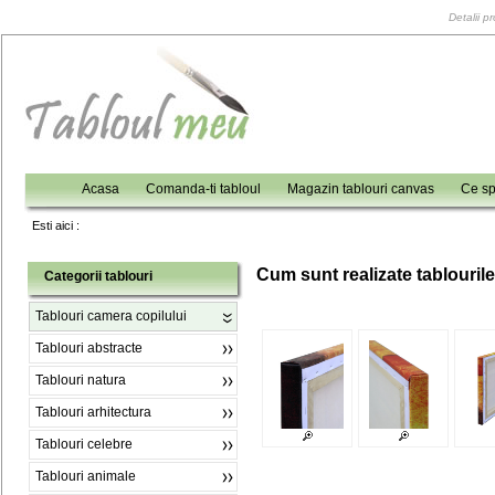
Detalii p
Acasa
Comanda-ti tabloul
Magazin tablouri canvas
Ce sp
Esti aici :
C
um sunt realizate tablouril
Categorii tablouri
Tablouri camera copilului
Tablouri abstracte
Tablouri natura
Tablouri arhitectura
Tablouri celebre
Tablouri animale