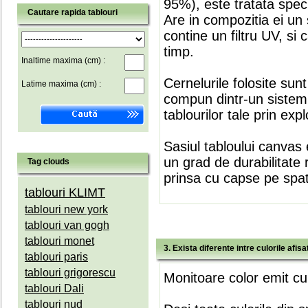
95%), este tratata speci
Cautare rapida tablouri
Are in compozitia ei un 
contine un filtru UV, si
timp.
Inaltime maxima (cm) :
Cernelurile folosite sun
Latime maxima (cm) :
compun dintr-un sistem 
tablourilor tale prin expl
Sasiul tabloului canvas 
un grad de durabilitate 
Tag clouds
prinsa cu capse pe spate
tablouri KLIMT
tablouri new york
tablouri van gogh
tablouri monet
3. Exista diferente intre culorile afi
tablouri paris
tablouri grigorescu
Monitoare color emit cul
tablouri Dali
tablouri nud