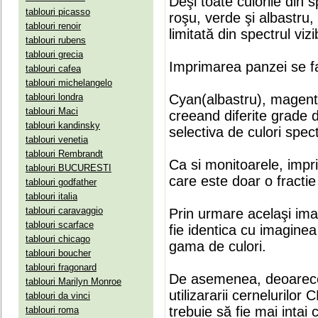
Deşi toate culorile din 
tablouri picasso
roşu, verde şi albastru
tablouri renoir
limitată din spectrul vizib
tablouri rubens
tablouri grecia
Imprimarea panzei se fa
tablouri cafea
tablouri michelangelo
tablouri londra
Cyan(albastru), magenta(
tablouri Maci
creeand diferite grade 
tablouri kandinsky
selectiva de culori spect
tablouri venetia
tablouri Rembrandt
Ca si monitoarele, impr
tablouri BUCURESTI
care este doar o fractie 
tablouri godfather
tablouri italia
tablouri caravaggio
Prin urmare acelaşi ima
tablouri scarface
fie identica cu imaginea 
tablouri chicago
gama de culori.
tablouri boucher
tablouri fragonard
De asemenea, deoarece
tablouri Marilyn Monroe
utilizararii cernelurilo
tablouri da vinci
trebuie să fie mai intai
tablouri roma