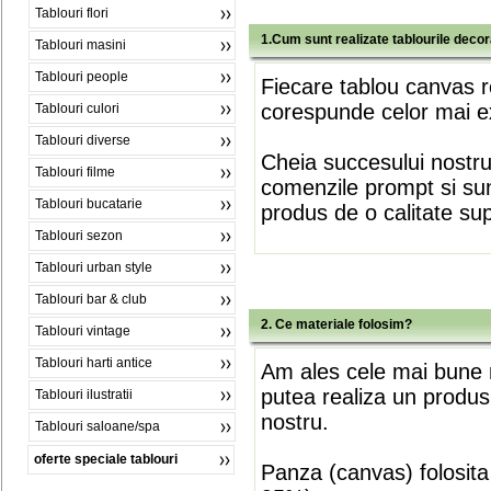
Tablouri flori
1.Cum sunt realizate tablourile deco
Tablouri masini
Tablouri people
Fiecare tablou canvas r
corespunde celor mai ex
Tablouri culori
Tablouri diverse
Cheia succesului nostr
Tablouri filme
comenzile prompt si sunt
Tablouri bucatarie
produs de o calitate su
Tablouri sezon
Tablouri urban style
Tablouri bar & club
2. Ce materiale folosim?
Tablouri vintage
Tablouri harti antice
Am ales cele mai bune m
putea realiza un produs
Tablouri ilustratii
nostru.
Tablouri saloane/spa
oferte speciale tablouri
Panza (canvas) folosita