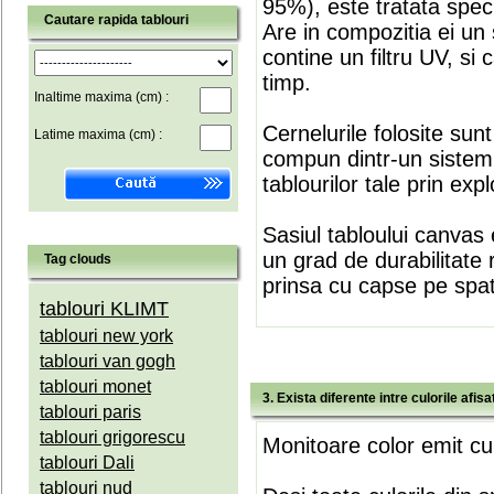
95%), este tratata speci
Cautare rapida tablouri
Are in compozitia ei un 
contine un filtru UV, si
timp.
Inaltime maxima (cm) :
Cernelurile folosite sun
Latime maxima (cm) :
compun dintr-un sistem 
tablourilor tale prin expl
Sasiul tabloului canvas 
un grad de durabilitate 
Tag clouds
prinsa cu capse pe spate
tablouri KLIMT
tablouri new york
tablouri van gogh
tablouri monet
3. Exista diferente intre culorile afi
tablouri paris
tablouri grigorescu
Monitoare color emit cul
tablouri Dali
tablouri nud