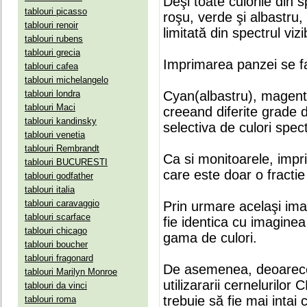
Deşi toate culorile din 
tablouri picasso
roşu, verde şi albastru
tablouri renoir
limitată din spectrul vizib
tablouri rubens
tablouri grecia
Imprimarea panzei se fa
tablouri cafea
tablouri michelangelo
tablouri londra
Cyan(albastru), magenta(
tablouri Maci
creeand diferite grade 
tablouri kandinsky
selectiva de culori spect
tablouri venetia
tablouri Rembrandt
Ca si monitoarele, impr
tablouri BUCURESTI
care este doar o fractie 
tablouri godfather
tablouri italia
tablouri caravaggio
Prin urmare acelaşi ima
tablouri scarface
fie identica cu imaginea 
tablouri chicago
gama de culori.
tablouri boucher
tablouri fragonard
De asemenea, deoarece
tablouri Marilyn Monroe
utilizararii cernelurilo
tablouri da vinci
trebuie să fie mai intai
tablouri roma