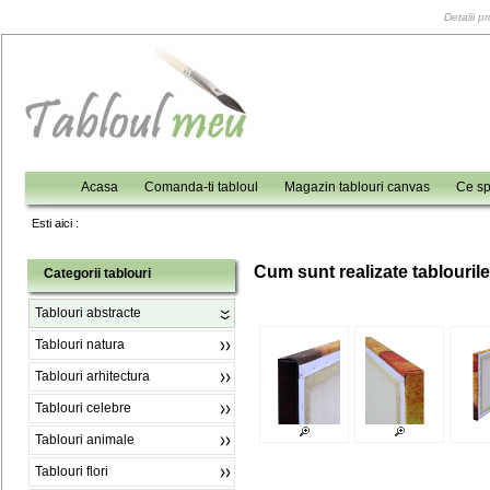
Detalii p
Acasa
Comanda-ti tabloul
Magazin tablouri canvas
Ce sp
Esti aici :
C
um sunt realizate tablouril
Categorii tablouri
Tablouri abstracte
Tablouri natura
Tablouri arhitectura
Tablouri celebre
Tablouri animale
Tablouri flori