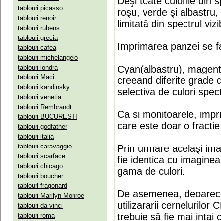
Deşi toate culorile din 
tablouri picasso
roşu, verde şi albastru
tablouri renoir
limitată din spectrul vizib
tablouri rubens
tablouri grecia
Imprimarea panzei se fa
tablouri cafea
tablouri michelangelo
tablouri londra
Cyan(albastru), magenta(
tablouri Maci
creeand diferite grade 
tablouri kandinsky
selectiva de culori spect
tablouri venetia
tablouri Rembrandt
Ca si monitoarele, impr
tablouri BUCURESTI
care este doar o fractie 
tablouri godfather
tablouri italia
tablouri caravaggio
Prin urmare acelaşi ima
tablouri scarface
fie identica cu imaginea 
tablouri chicago
gama de culori.
tablouri boucher
tablouri fragonard
De asemenea, deoarece
tablouri Marilyn Monroe
utilizararii cernelurilo
tablouri da vinci
trebuie să fie mai intai
tablouri roma