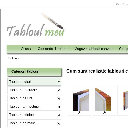
Detalii p
Acasa
Comanda-ti tabloul
Magazin tablouri canvas
Ce sp
Esti aici :
C
um sunt realizate tablouril
Categorii tablouri
Tablouri culori
Tablouri abstracte
Tablouri natura
Tablouri arhitectura
Tablouri celebre
Tablouri animale