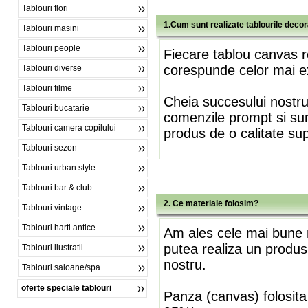
Tablouri flori
1.Cum sunt realizate tablourile deco
Tablouri masini
Tablouri people
Fiecare tablou canvas r
corespunde celor mai ex
Tablouri diverse
Tablouri filme
Cheia succesului nostr
Tablouri bucatarie
comenzile prompt si sunt
Tablouri camera copilului
produs de o calitate su
Tablouri sezon
Tablouri urban style
Tablouri bar & club
2. Ce materiale folosim?
Tablouri vintage
Tablouri harti antice
Am ales cele mai bune m
putea realiza un produs
Tablouri ilustratii
nostru.
Tablouri saloane/spa
oferte speciale tablouri
Panza (canvas) folosita