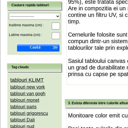
95%), este tratata speci
Cautare rapida tablouri
Are in compozitia ei un 
contine un filtru UV, si
timp.
Inaltime maxima (cm) :
Cernelurile folosite sun
Latime maxima (cm) :
compun dintr-un sistem 
tablourilor tale prin expl
Sasiul tabloului canvas 
un grad de durabilitate 
Tag clouds
prinsa cu capse pe spate
tablouri KLIMT
tablouri new york
tablouri van gogh
tablouri monet
3. Exista diferente intre culorile afi
tablouri paris
tablouri grigorescu
Monitoare color emit cul
tablouri Dali
tablouri nud