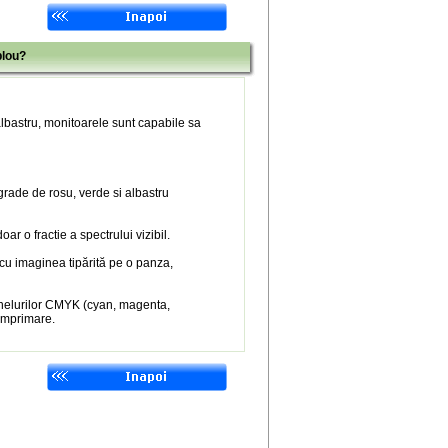
blou?
 albastru, monitoarele sunt capabile sa
 grade de rosu, verde si albastru
r o fractie a spectrului vizibil.
 cu imaginea tipărită pe o panza,
nelurilor CMYK (cyan, magenta,
 imprimare.