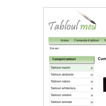
Acasa
Comanda-ti tabloul
M
Esti aici :
C
um
Categorii tablouri
Tablouri masini
Tablouri abstracte
Tablouri natura
Tablouri arhitectura
Tablouri celebre
Tablouri animale