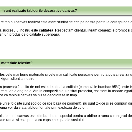
m sunt realizate tablourile decorative canvas?
re tablou canvas realizat este atent studiat de echipa nostra pentru a corespunde c
a succesului nostru este
calitatea
. Respectam clientul, livram comenzile prompt si s
eri un produs de o calitate superioara.
e materiale folosim?
es cele mai bune materiale si cele mai calificate persoane pentru a putea realiza
xigent client al nostru.
 (canvas) folosita de noi este de o inalta calitate (compozitie bumbac 95%), este tr
re culorile originale. Are in compozitia ei un strat protector, rezistent la usoare zgari
ce ca tabloul canvas sa nu se decoloreze in timp.
lurile folosite sunt ecologice (pe baza de pigment), nu sunt toxice si se compun din
una vor da viata tablourilor tale prin explozia de culori.
l tabloului canvas este din brad tratat special pentru a obtine o rama cu un grad de
itate rama, si este prinsa cu capse pe spatele sasiului.