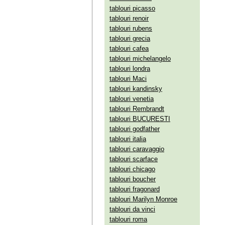
tablouri picasso
tablouri renoir
tablouri rubens
tablouri grecia
tablouri cafea
tablouri michelangelo
tablouri londra
tablouri Maci
tablouri kandinsky
tablouri venetia
tablouri Rembrandt
tablouri BUCURESTI
tablouri godfather
tablouri italia
tablouri caravaggio
tablouri scarface
tablouri chicago
tablouri boucher
tablouri fragonard
tablouri Marilyn Monroe
tablouri da vinci
tablouri roma