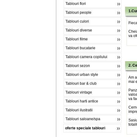
Tablouri flori
1.Cu
Tablouri people
Tablouri culori
Fieca
Tablouri diverse
Chei
va of
Tablouri filme
Tablouri bucatarie
Tablouri camera copilului
2. C
Tablouri sezon
Tablouri urban style
Am al
mai e
Tablouri bar & club
Panza
Tablouri vintage
valoa
va fa
Tablouri harti antice
Cerne
Tablouri ilustratii
impre
Tablouri saloane/spa
Sasiu
total
oferte speciale tablouri