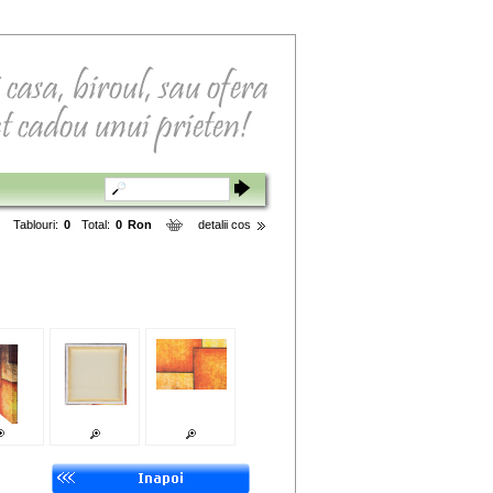
Tablouri:
0
Total:
0
Ron
detalii cos