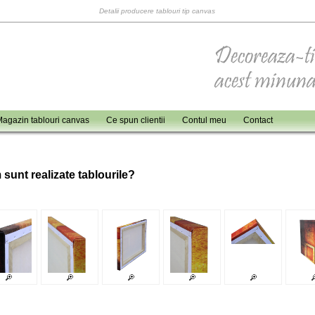
Detalii producere tablouri tip canvas
agazin tablouri canvas
Ce spun clientii
Contul meu
Contact
 sunt realizate tablourile?