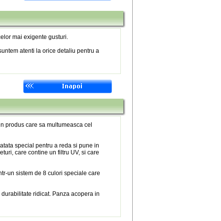
elor mai exigente gusturi.
untem atenti la orice detaliu pentru a
 un produs care sa multumeasca cel
atata special pentru a reda si pune in
eturi, care contine un filtru UV, si care
tr-un sistem de 8 culori speciale care
 durabilitate ridicat. Panza acopera in