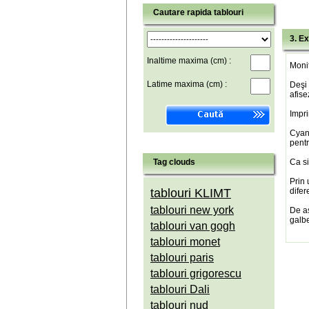
Cautare rapida tablouri
3. Ex
Inaltime maxima (cm) :
Monit
Latime maxima (cm) :
Deşi 
afise
Impri
Cyan(
pentr
Tag clouds
Ca si
Prin 
tablouri KLIMT
difer
tablouri new york
De a
galbe
tablouri van gogh
tablouri monet
tablouri paris
tablouri grigorescu
tablouri Dali
tablouri nud