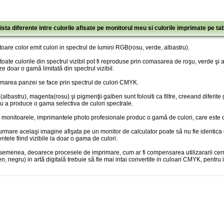
ista diferente intre culorile afisate pe monitorul meu si culorile imprimate pe ta
oare color emit culori in spectrul de lumini RGB(rosu, verde, albastru).
toate culorile din spectrul vizibil pot fi reproduse prin comasarea de roşu, verde şi
ze doar o gamă limitată din spectrul vizibil.
marea panzei se face prin spectrul de culori CMYK.
albastru), magenta(rosu) şi pigmenţii galben sunt folositi ca filtre, creeand diferite
u a produce o gama selectiva de culori spectrale.
 monitoarele, imprimantele photo profesionale produc o gamă de culori, care este doa
urmare acelaşi imagine afişata pe un monitor de calculator poate să nu fie identica
entele fiind vizibile la doar o gama de culori.
semenea, deoarece procesele de imprimare, cum ar fi compensarea utilizararii cer
n, negru) in artă digitală trebuie să fie mai intai convertite in culoari CMYK, pentru