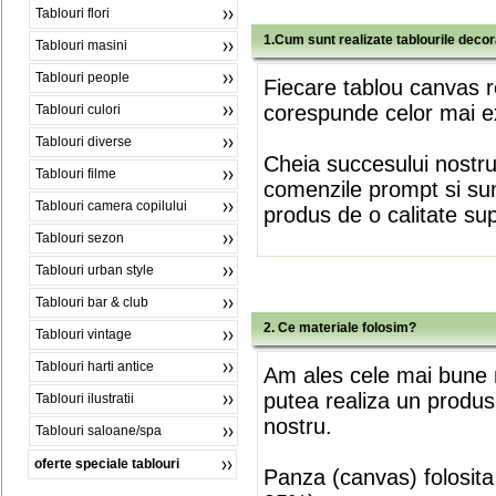
Tablouri flori
1.Cum sunt realizate tablourile deco
Tablouri masini
Tablouri people
Fiecare tablou canvas r
corespunde celor mai ex
Tablouri culori
Tablouri diverse
Cheia succesului nostr
Tablouri filme
comenzile prompt si sunt
Tablouri camera copilului
produs de o calitate su
Tablouri sezon
Tablouri urban style
Tablouri bar & club
2. Ce materiale folosim?
Tablouri vintage
Tablouri harti antice
Am ales cele mai bune m
putea realiza un produs
Tablouri ilustratii
nostru.
Tablouri saloane/spa
oferte speciale tablouri
Panza (canvas) folosita