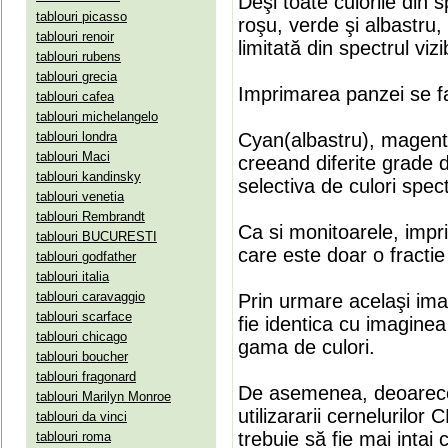
Deşi toate culorile din 
tablouri picasso
roşu, verde şi albastru
tablouri renoir
limitată din spectrul vizib
tablouri rubens
tablouri grecia
Imprimarea panzei se fa
tablouri cafea
tablouri michelangelo
tablouri londra
Cyan(albastru), magenta(
tablouri Maci
creeand diferite grade 
tablouri kandinsky
selectiva de culori spect
tablouri venetia
tablouri Rembrandt
Ca si monitoarele, impr
tablouri BUCURESTI
care este doar o fractie 
tablouri godfather
tablouri italia
tablouri caravaggio
Prin urmare acelaşi ima
tablouri scarface
fie identica cu imaginea 
tablouri chicago
gama de culori.
tablouri boucher
tablouri fragonard
De asemenea, deoarece
tablouri Marilyn Monroe
utilizararii cernelurilo
tablouri da vinci
trebuie să fie mai intai
tablouri roma