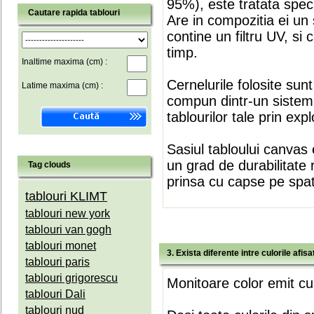
95%), este tratata speci
Cautare rapida tablouri
Are in compozitia ei un 
contine un filtru UV, si
timp.
Inaltime maxima (cm) :
Cernelurile folosite sun
Latime maxima (cm) :
compun dintr-un sistem 
tablourilor tale prin expl
Sasiul tabloului canvas 
un grad de durabilitate 
Tag clouds
prinsa cu capse pe spate
tablouri KLIMT
tablouri new york
tablouri van gogh
tablouri monet
3. Exista diferente intre culorile afi
tablouri paris
tablouri grigorescu
Monitoare color emit cul
tablouri Dali
tablouri nud