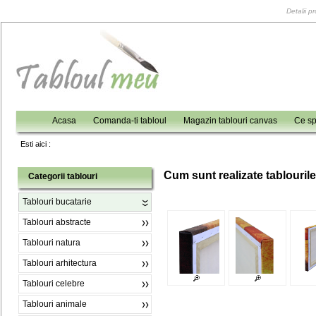
Detalii p
Acasa
Comanda-ti tabloul
Magazin tablouri canvas
Ce sp
Esti aici :
C
um sunt realizate tablouril
Categorii tablouri
Tablouri bucatarie
Tablouri abstracte
Tablouri natura
Tablouri arhitectura
Tablouri celebre
Tablouri animale