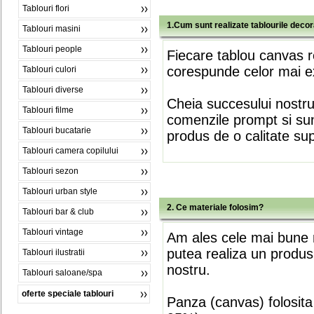
Tablouri flori
1.Cum sunt realizate tablourile deco
Tablouri masini
Tablouri people
Fiecare tablou canvas r
corespunde celor mai ex
Tablouri culori
Tablouri diverse
Cheia succesului nostr
Tablouri filme
comenzile prompt si sunt
Tablouri bucatarie
produs de o calitate su
Tablouri camera copilului
Tablouri sezon
Tablouri urban style
2. Ce materiale folosim?
Tablouri bar & club
Tablouri vintage
Am ales cele mai bune m
putea realiza un produs
Tablouri ilustratii
nostru.
Tablouri saloane/spa
oferte speciale tablouri
Panza (canvas) folosita