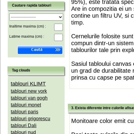
95%), este tratata speci
Cautare rapida tablouri
Are in compozitia ei un 
contine un filtru UV, si
timp.
Inaltime maxima (cm) :
Cernelurile folosite sun
Latime maxima (cm) :
compun dintr-un sistem 
tablourilor tale prin expl
Sasiul tabloului canvas 
un grad de durabilitate 
Tag clouds
prinsa cu capse pe spate
tablouri KLIMT
tablouri new york
tablouri van gogh
tablouri monet
3. Exista diferente intre culorile afi
tablouri paris
tablouri grigorescu
Monitoare color emit cul
tablouri Dali
tablouri nud