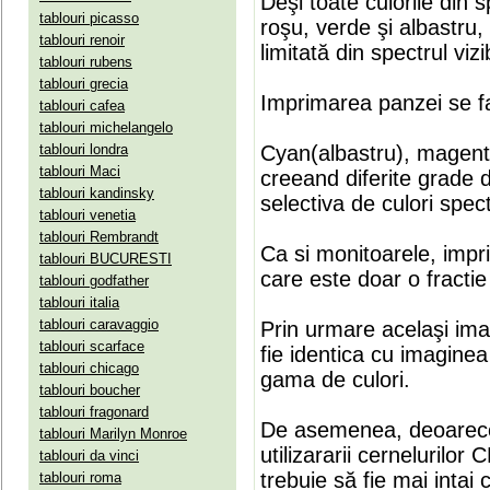
Deşi toate culorile din 
tablouri picasso
roşu, verde şi albastru
tablouri renoir
limitată din spectrul vizib
tablouri rubens
tablouri grecia
Imprimarea panzei se fa
tablouri cafea
tablouri michelangelo
tablouri londra
Cyan(albastru), magenta(
tablouri Maci
creeand diferite grade 
tablouri kandinsky
selectiva de culori spect
tablouri venetia
tablouri Rembrandt
Ca si monitoarele, impr
tablouri BUCURESTI
care este doar o fractie 
tablouri godfather
tablouri italia
tablouri caravaggio
Prin urmare acelaşi ima
tablouri scarface
fie identica cu imaginea 
tablouri chicago
gama de culori.
tablouri boucher
tablouri fragonard
De asemenea, deoarece
tablouri Marilyn Monroe
utilizararii cernelurilo
tablouri da vinci
trebuie să fie mai intai
tablouri roma