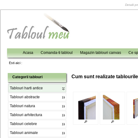
Detalii p
Acasa
Comanda-ti tabloul
Magazin tablouri canvas
Ce sp
Esti aici :
C
um sunt realizate tablouril
Categorii tablouri
Tablouri harti antice
Tablouri abstracte
Tablouri natura
Tablouri arhitectura
Tablouri celebre
Tablouri animale