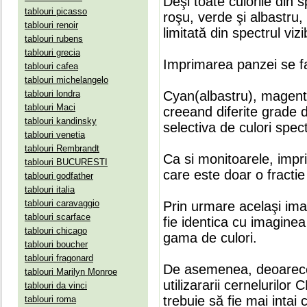
Deşi toate culorile din 
tablouri picasso
roşu, verde şi albastru
tablouri renoir
limitată din spectrul vizib
tablouri rubens
tablouri grecia
Imprimarea panzei se fa
tablouri cafea
tablouri michelangelo
tablouri londra
Cyan(albastru), magenta(
tablouri Maci
creeand diferite grade 
tablouri kandinsky
selectiva de culori spect
tablouri venetia
tablouri Rembrandt
Ca si monitoarele, impr
tablouri BUCURESTI
care este doar o fractie 
tablouri godfather
tablouri italia
tablouri caravaggio
Prin urmare acelaşi ima
tablouri scarface
fie identica cu imaginea 
tablouri chicago
gama de culori.
tablouri boucher
tablouri fragonard
De asemenea, deoarece
tablouri Marilyn Monroe
utilizararii cernelurilo
tablouri da vinci
trebuie să fie mai intai
tablouri roma