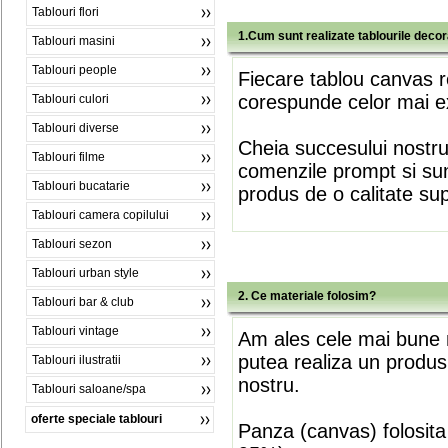
Tablouri flori
1.Cum sunt realizate tablourile deco
Tablouri masini
Tablouri people
Fiecare tablou canvas r
corespunde celor mai ex
Tablouri culori
Tablouri diverse
Cheia succesului nostr
Tablouri filme
comenzile prompt si sunt
Tablouri bucatarie
produs de o calitate su
Tablouri camera copilului
Tablouri sezon
Tablouri urban style
2. Ce materiale folosim?
Tablouri bar & club
Tablouri vintage
Am ales cele mai bune m
putea realiza un produs
Tablouri ilustratii
nostru.
Tablouri saloane/spa
oferte speciale tablouri
Panza (canvas) folosita