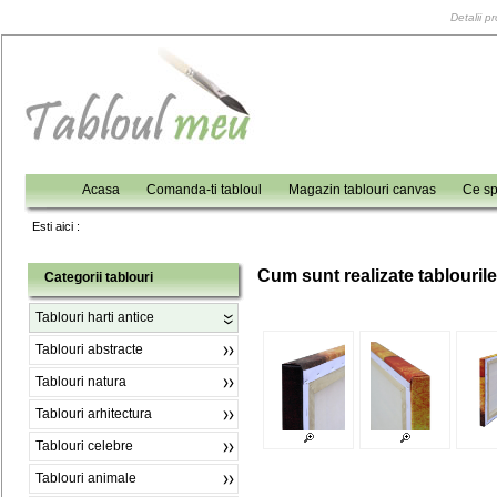
Detalii p
Acasa
Comanda-ti tabloul
Magazin tablouri canvas
Ce sp
Esti aici :
C
um sunt realizate tablouril
Categorii tablouri
Tablouri harti antice
Tablouri abstracte
Tablouri natura
Tablouri arhitectura
Tablouri celebre
Tablouri animale