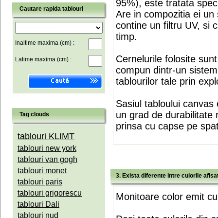
95%), este tratata speci
Cautare rapida tablouri
Are in compozitia ei un 
contine un filtru UV, si
timp.
Inaltime maxima (cm) :
Cernelurile folosite sun
Latime maxima (cm) :
compun dintr-un sistem 
tablourilor tale prin expl
Sasiul tabloului canvas 
un grad de durabilitate 
Tag clouds
prinsa cu capse pe spate
tablouri KLIMT
tablouri new york
tablouri van gogh
tablouri monet
3. Exista diferente intre culorile afi
tablouri paris
tablouri grigorescu
Monitoare color emit cul
tablouri Dali
tablouri nud