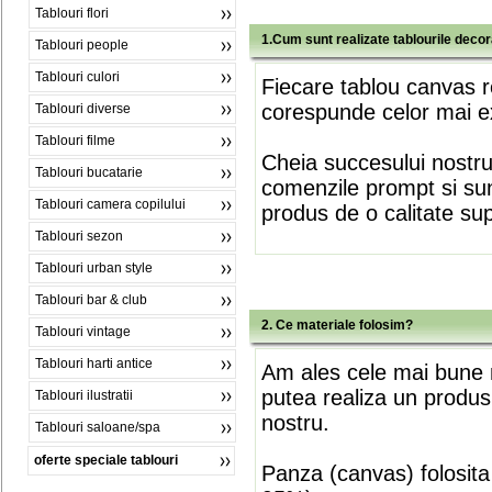
Tablouri flori
1.Cum sunt realizate tablourile deco
Tablouri people
Tablouri culori
Fiecare tablou canvas r
corespunde celor mai ex
Tablouri diverse
Tablouri filme
Cheia succesului nostr
Tablouri bucatarie
comenzile prompt si sunt
Tablouri camera copilului
produs de o calitate su
Tablouri sezon
Tablouri urban style
Tablouri bar & club
2. Ce materiale folosim?
Tablouri vintage
Tablouri harti antice
Am ales cele mai bune m
putea realiza un produs
Tablouri ilustratii
nostru.
Tablouri saloane/spa
oferte speciale tablouri
Panza (canvas) folosita