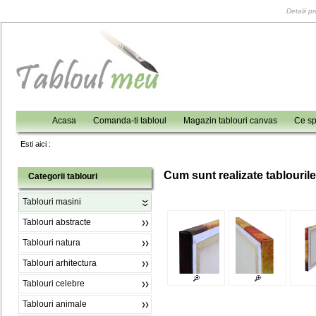
Detalii p
Acasa
Comanda-ti tabloul
Magazin tablouri canvas
Ce sp
Esti aici :
C
um sunt realizate tablouril
Categorii tablouri
Tablouri masini
Tablouri abstracte
Tablouri natura
Tablouri arhitectura
Tablouri celebre
Tablouri animale