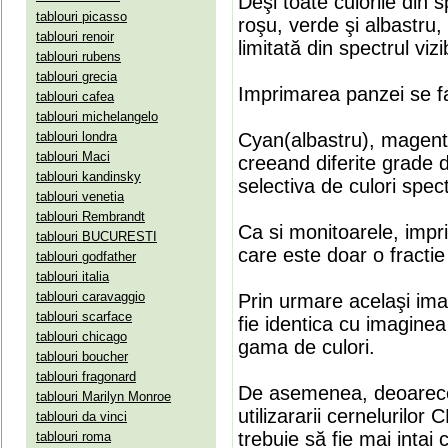
Deşi toate culorile din 
tablouri picasso
roşu, verde şi albastru
tablouri renoir
limitată din spectrul vizib
tablouri rubens
tablouri grecia
Imprimarea panzei se fa
tablouri cafea
tablouri michelangelo
tablouri londra
Cyan(albastru), magenta(
tablouri Maci
creeand diferite grade 
tablouri kandinsky
selectiva de culori spect
tablouri venetia
tablouri Rembrandt
Ca si monitoarele, impr
tablouri BUCURESTI
care este doar o fractie 
tablouri godfather
tablouri italia
tablouri caravaggio
Prin urmare acelaşi ima
tablouri scarface
fie identica cu imaginea 
tablouri chicago
gama de culori.
tablouri boucher
tablouri fragonard
De asemenea, deoarece
tablouri Marilyn Monroe
utilizararii cernelurilo
tablouri da vinci
trebuie să fie mai intai
tablouri roma