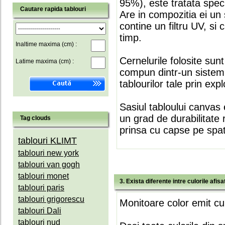
95%), este tratata speci
Cautare rapida tablouri
Are in compozitia ei un 
contine un filtru UV, si
timp.
Inaltime maxima (cm) :
Cernelurile folosite sun
Latime maxima (cm) :
compun dintr-un sistem 
tablourilor tale prin expl
Sasiul tabloului canvas 
un grad de durabilitate 
Tag clouds
prinsa cu capse pe spate
tablouri KLIMT
tablouri new york
tablouri van gogh
tablouri monet
3. Exista diferente intre culorile afi
tablouri paris
tablouri grigorescu
Monitoare color emit cul
tablouri Dali
tablouri nud