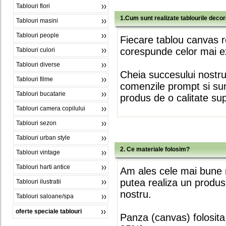
Tablouri flori
1.Cum sunt realizate tablourile deco
Tablouri masini
Tablouri people
Fiecare tablou canvas r
corespunde celor mai ex
Tablouri culori
Tablouri diverse
Cheia succesului nostr
Tablouri filme
comenzile prompt si sunt
Tablouri bucatarie
produs de o calitate su
Tablouri camera copilului
Tablouri sezon
Tablouri urban style
2. Ce materiale folosim?
Tablouri vintage
Tablouri harti antice
Am ales cele mai bune m
putea realiza un produs
Tablouri ilustratii
nostru.
Tablouri saloane/spa
oferte speciale tablouri
Panza (canvas) folosita