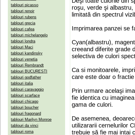
Deşi toate culorile din 
tablouri picasso
roşu, verde şi albastru
tablouri renoir
limitată din spectrul vizib
tablouri rubens
tablouri grecia
Imprimarea panzei se fa
tablouri cafea
tablouri michelangelo
tablouri londra
Cyan(albastru), magenta(
tablouri Maci
creeand diferite grade 
tablouri kandinsky
selectiva de culori spect
tablouri venetia
tablouri Rembrandt
Ca si monitoarele, impr
tablouri BUCURESTI
care este doar o fractie 
tablouri godfather
tablouri italia
tablouri caravaggio
Prin urmare acelaşi ima
tablouri scarface
fie identica cu imaginea 
tablouri chicago
gama de culori.
tablouri boucher
tablouri fragonard
De asemenea, deoarece
tablouri Marilyn Monroe
utilizararii cernelurilo
tablouri da vinci
trebuie să fie mai intai
tablouri roma