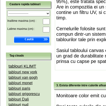
95%), este tratata speci
Cautare rapida tablouri
Are in compozitia ei un 
contine un filtru UV, si
timp.
Inaltime maxima (cm) :
Cernelurile folosite sun
Latime maxima (cm) :
compun dintr-un sistem 
tablourilor tale prin expl
Sasiul tabloului canvas 
un grad de durabilitate 
Tag clouds
prinsa cu capse pe spate
tablouri KLIMT
tablouri new york
tablouri van gogh
tablouri monet
3. Exista diferente intre culorile afi
tablouri paris
tablouri grigorescu
Monitoare color emit cul
tablouri Dali
tablouri nud