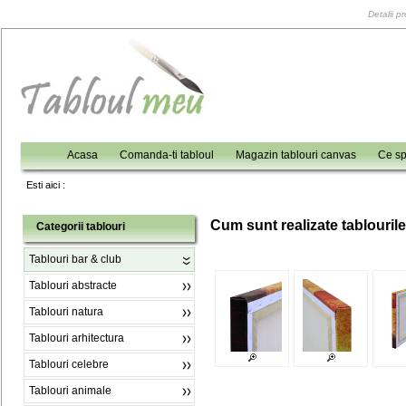
Detalii p
Acasa
Comanda-ti tabloul
Magazin tablouri canvas
Ce sp
Esti aici :
C
um sunt realizate tablouril
Categorii tablouri
Tablouri bar & club
Tablouri abstracte
Tablouri natura
Tablouri arhitectura
Tablouri celebre
Tablouri animale