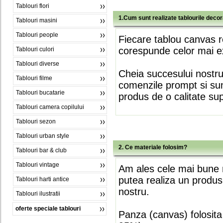
Tablouri flori
1.Cum sunt realizate tablourile deco
Tablouri masini
Tablouri people
Fiecare tablou canvas r
corespunde celor mai ex
Tablouri culori
Tablouri diverse
Cheia succesului nostr
Tablouri filme
comenzile prompt si sunt
Tablouri bucatarie
produs de o calitate su
Tablouri camera copilului
Tablouri sezon
Tablouri urban style
2. Ce materiale folosim?
Tablouri bar & club
Tablouri vintage
Am ales cele mai bune m
putea realiza un produs
Tablouri harti antice
nostru.
Tablouri ilustratii
oferte speciale tablouri
Panza (canvas) folosita