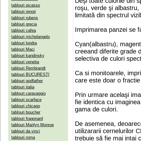
Deşi toate culorile din 
tablouri picasso
roşu, verde şi albastru
tablouri renoir
limitată din spectrul vizib
tablouri rubens
tablouri grecia
Imprimarea panzei se fa
tablouri cafea
tablouri michelangelo
tablouri londra
Cyan(albastru), magenta(
tablouri Maci
creeand diferite grade 
tablouri kandinsky
selectiva de culori spect
tablouri venetia
tablouri Rembrandt
Ca si monitoarele, impr
tablouri BUCURESTI
care este doar o fractie 
tablouri godfather
tablouri italia
tablouri caravaggio
Prin urmare acelaşi ima
tablouri scarface
fie identica cu imaginea 
tablouri chicago
gama de culori.
tablouri boucher
tablouri fragonard
De asemenea, deoarece
tablouri Marilyn Monroe
utilizararii cernelurilo
tablouri da vinci
trebuie să fie mai intai
tablouri roma