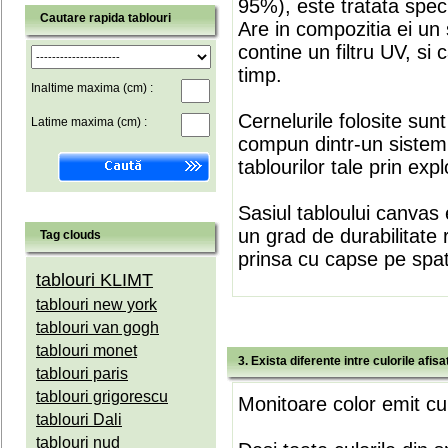
95%), este tratata speci
Cautare rapida tablouri
Are in compozitia ei un 
contine un filtru UV, si
timp.
Inaltime maxima (cm) :
Cernelurile folosite sun
Latime maxima (cm) :
compun dintr-un sistem 
tablourilor tale prin expl
Sasiul tabloului canvas 
un grad de durabilitate 
Tag clouds
prinsa cu capse pe spate
tablouri KLIMT
tablouri new york
tablouri van gogh
tablouri monet
3. Exista diferente intre culorile afi
tablouri paris
tablouri grigorescu
Monitoare color emit cul
tablouri Dali
tablouri nud