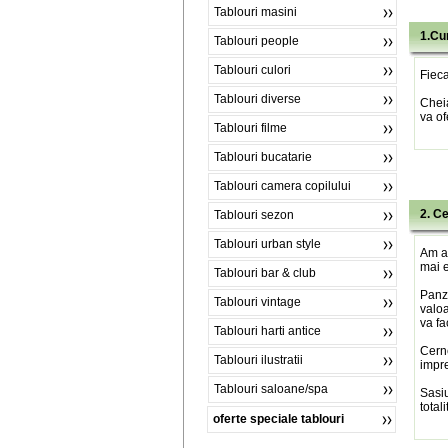
Tablouri masini
1.Cu
Tablouri people
Tablouri culori
Fieca
Tablouri diverse
Chei
va of
Tablouri filme
Tablouri bucatarie
Tablouri camera copilului
2. C
Tablouri sezon
Tablouri urban style
Am al
mai e
Tablouri bar & club
Panza
Tablouri vintage
valoa
va fa
Tablouri harti antice
Cerne
Tablouri ilustratii
impre
Tablouri saloane/spa
Sasiu
total
oferte speciale tablouri