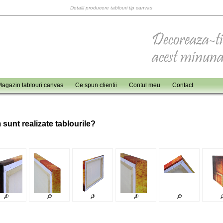
Detalii producere tablouri tip canvas
agazin tablouri canvas
Ce spun clientii
Contul meu
Contact
 sunt realizate tablourile?