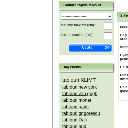
Cautare rapida tablouri
3. Ex
Inaltime maxima (cm) :
Monit
Latime maxima (cm) :
Deşi 
afise
Impri
Cyan(
pentr
Tag clouds
Ca si
Prin 
tablouri KLIMT
difer
tablouri new york
De a
galbe
tablouri van gogh
tablouri monet
tablouri paris
tablouri grigorescu
tablouri Dali
tablouri nud