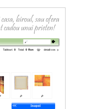
Tablouri:
0
Total:
0
Ron
detalii cos