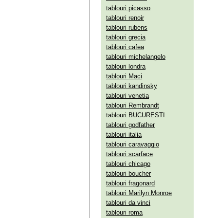
tablouri picasso
tablouri renoir
tablouri rubens
tablouri grecia
tablouri cafea
tablouri michelangelo
tablouri londra
tablouri Maci
tablouri kandinsky
tablouri venetia
tablouri Rembrandt
tablouri BUCURESTI
tablouri godfather
tablouri italia
tablouri caravaggio
tablouri scarface
tablouri chicago
tablouri boucher
tablouri fragonard
tablouri Marilyn Monroe
tablouri da vinci
tablouri roma