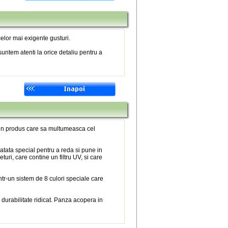
elor mai exigente gusturi.
untem atenti la orice detaliu pentru a
 un produs care sa multumeasca cel
atata special pentru a reda si pune in
eturi, care contine un filtru UV, si care
tr-un sistem de 8 culori speciale care
 durabilitate ridicat. Panza acopera in