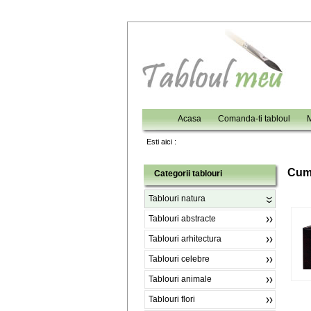
Acasa
Comanda-ti tabloul
M
Esti aici :
C
um
Categorii tablouri
Tablouri natura
Tablouri abstracte
Tablouri arhitectura
Tablouri celebre
Tablouri animale
Tablouri flori