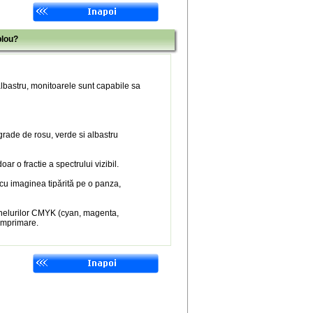
blou?
 albastru, monitoarele sunt capabile sa
 grade de rosu, verde si albastru
r o fractie a spectrului vizibil.
 cu imaginea tipărită pe o panza,
nelurilor CMYK (cyan, magenta,
 imprimare.