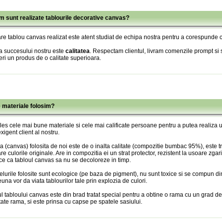
m sunt realizate tablourile decorative canvas?
re tablou canvas realizat este atent studiat de echipa nostra pentru a corespunde c
a succesului nostru este
calitatea
. Respectam clientul, livram comenzile prompt si s
eri un produs de o calitate superioara.
e materiale folosim?
es cele mai bune materiale si cele mai calificate persoane pentru a putea realiza
xigent client al nostru.
 (canvas) folosita de noi este de o inalta calitate (compozitie bumbac 95%), este tr
re culorile originale. Are in compozitia ei un strat protector, rezistent la usoare zgari
ce ca tabloul canvas sa nu se decoloreze in timp.
lurile folosite sunt ecologice (pe baza de pigment), nu sunt toxice si se compun din
una vor da viata tablourilor tale prin explozia de culori.
l tabloului canvas este din brad tratat special pentru a obtine o rama cu un grad de
itate rama, si este prinsa cu capse pe spatele sasiului.