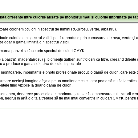
ista diferente intre culorile afisate pe monitorul meu si culorile imprimate pe ta
oare color emit culori in spectrul de lumini RGB(rosu, verde, albastru).
toate culorile din spectrul vizibil pot fi reproduse prin comasarea de roşu, verde şi
ze doar o gamă limitată din spectrul vizibil.
marea panzei se face prin spectrul de culori CMYK.
albastru), magenta(rosu) şi pigmenţii galben sunt folositi ca filtre, creeand diferite
u a produce o gama selectiva de culori spectrale.
 monitoarele, imprimantele photo profesionale produc o gamă de culori, care este doa
urmare acelaşi imagine afişata pe un monitor de calculator poate să nu fie identica
entele fiind vizibile la doar o gama de culori.
semenea, deoarece procesele de imprimare, cum ar fi compensarea utilizararii cer
n, negru) in artă digitală trebuie să fie mai intai convertite in culoari CMYK, pentru