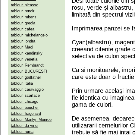
Deşi toate culorile din 
tablouri picasso
roşu, verde şi albastru
tablouri renoir
limitată din spectrul vizib
tablouri rubens
tablouri grecia
Imprimarea panzei se fa
tablouri cafea
tablouri michelangelo
tablouri londra
Cyan(albastru), magenta(
tablouri Maci
creeand diferite grade 
tablouri kandinsky
selectiva de culori spect
tablouri venetia
tablouri Rembrandt
Ca si monitoarele, impr
tablouri BUCURESTI
care este doar o fractie 
tablouri godfather
tablouri italia
tablouri caravaggio
Prin urmare acelaşi ima
tablouri scarface
fie identica cu imaginea 
tablouri chicago
gama de culori.
tablouri boucher
tablouri fragonard
De asemenea, deoarece
tablouri Marilyn Monroe
utilizararii cernelurilo
tablouri da vinci
trebuie să fie mai intai
tablouri roma