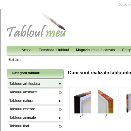
Detalii p
Acasa
Comanda-ti tabloul
Magazin tablouri canvas
Ce sp
Esti aici :
C
um sunt realizate tablouril
Categorii tablouri
Tablouri arhitectura
Tablouri abstracte
Tablouri natura
Tablouri celebre
Tablouri animale
Tablouri flori