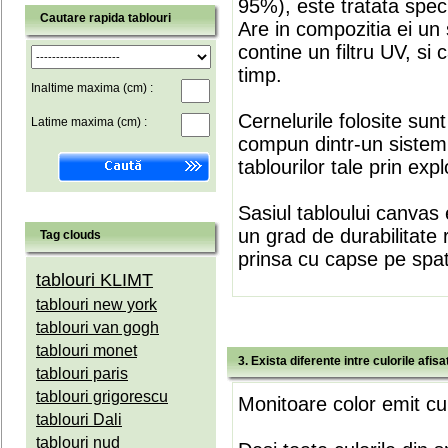
95%), este tratata speci
Cautare rapida tablouri
Are in compozitia ei un 
contine un filtru UV, si
timp.
Inaltime maxima (cm) :
Cernelurile folosite sun
Latime maxima (cm) :
compun dintr-un sistem 
tablourilor tale prin expl
Sasiul tabloului canvas 
un grad de durabilitate 
Tag clouds
prinsa cu capse pe spate
tablouri KLIMT
tablouri new york
tablouri van gogh
tablouri monet
3. Exista diferente intre culorile afi
tablouri paris
tablouri grigorescu
Monitoare color emit cul
tablouri Dali
tablouri nud