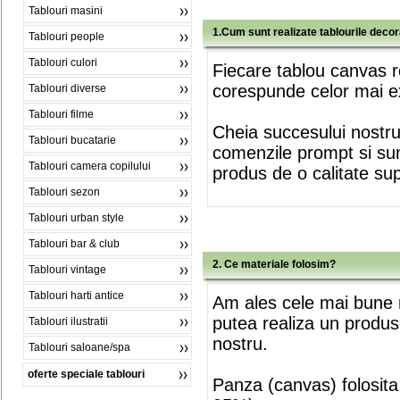
Tablouri masini
1.Cum sunt realizate tablourile deco
Tablouri people
Tablouri culori
Fiecare tablou canvas r
corespunde celor mai ex
Tablouri diverse
Tablouri filme
Cheia succesului nostr
Tablouri bucatarie
comenzile prompt si sunt
Tablouri camera copilului
produs de o calitate su
Tablouri sezon
Tablouri urban style
Tablouri bar & club
2. Ce materiale folosim?
Tablouri vintage
Tablouri harti antice
Am ales cele mai bune m
putea realiza un produs
Tablouri ilustratii
nostru.
Tablouri saloane/spa
oferte speciale tablouri
Panza (canvas) folosita