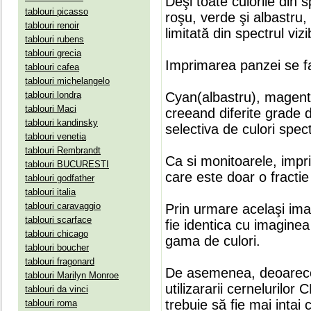
Deşi toate culorile din 
tablouri picasso
roşu, verde şi albastru
tablouri renoir
limitată din spectrul vizib
tablouri rubens
tablouri grecia
Imprimarea panzei se fa
tablouri cafea
tablouri michelangelo
tablouri londra
Cyan(albastru), magenta(
tablouri Maci
creeand diferite grade 
tablouri kandinsky
selectiva de culori spect
tablouri venetia
tablouri Rembrandt
Ca si monitoarele, impr
tablouri BUCURESTI
care este doar o fractie 
tablouri godfather
tablouri italia
tablouri caravaggio
Prin urmare acelaşi ima
tablouri scarface
fie identica cu imaginea 
tablouri chicago
gama de culori.
tablouri boucher
tablouri fragonard
De asemenea, deoarece
tablouri Marilyn Monroe
utilizararii cernelurilo
tablouri da vinci
trebuie să fie mai intai
tablouri roma