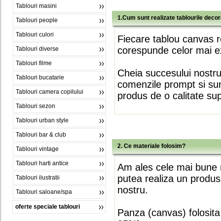
Tablouri masini
1.Cum sunt realizate tablourile deco
Tablouri people
Tablouri culori
Fiecare tablou canvas r
corespunde celor mai ex
Tablouri diverse
Tablouri filme
Cheia succesului nostr
Tablouri bucatarie
comenzile prompt si sunt
Tablouri camera copilului
produs de o calitate su
Tablouri sezon
Tablouri urban style
Tablouri bar & club
2. Ce materiale folosim?
Tablouri vintage
Tablouri harti antice
Am ales cele mai bune m
putea realiza un produs
Tablouri ilustratii
nostru.
Tablouri saloane/spa
oferte speciale tablouri
Panza (canvas) folosita