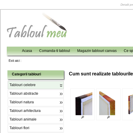
Detalii p
Acasa
Comanda-ti tabloul
Magazin tablouri canvas
Ce sp
Esti aici :
C
um sunt realizate tablouril
Categorii tablouri
Tablouri celebre
Tablouri abstracte
Tablouri natura
Tablouri arhitectura
Tablouri animale
Tablouri flori