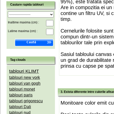
95%), este tratata speci
Cautare rapida tablouri
Are in compozitia ei un 
contine un filtru UV, si
timp.
Inaltime maxima (cm) :
Cernelurile folosite sun
Latime maxima (cm) :
compun dintr-un sistem 
tablourilor tale prin expl
Sasiul tabloului canvas 
un grad de durabilitate 
Tag clouds
prinsa cu capse pe spate
tablouri KLIMT
tablouri new york
tablouri van gogh
tablouri monet
3. Exista diferente intre culorile afi
tablouri paris
tablouri grigorescu
Monitoare color emit cul
tablouri Dali
tablouri nud