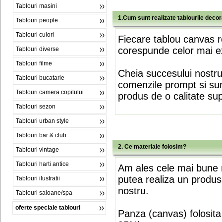
Tablouri masini
1.Cum sunt realizate tablourile deco
Tablouri people
Tablouri culori
Fiecare tablou canvas r
corespunde celor mai ex
Tablouri diverse
Tablouri filme
Cheia succesului nostr
Tablouri bucatarie
comenzile prompt si sunt
Tablouri camera copilului
produs de o calitate su
Tablouri sezon
Tablouri urban style
Tablouri bar & club
2. Ce materiale folosim?
Tablouri vintage
Tablouri harti antice
Am ales cele mai bune m
putea realiza un produs
Tablouri ilustratii
nostru.
Tablouri saloane/spa
oferte speciale tablouri
Panza (canvas) folosita