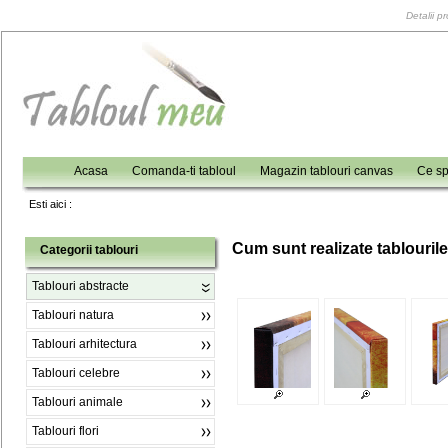
Detalii p
Acasa
Comanda-ti tabloul
Magazin tablouri canvas
Ce sp
Esti aici :
C
um sunt realizate tablouril
Categorii tablouri
Tablouri abstracte
Tablouri natura
Tablouri arhitectura
Tablouri celebre
Tablouri animale
Tablouri flori