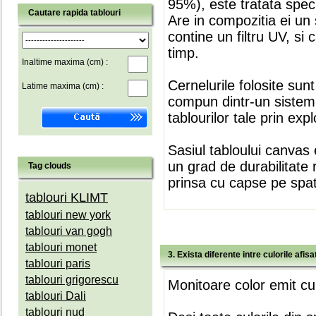
95%), este tratata speci
Cautare rapida tablouri
Are in compozitia ei un 
contine un filtru UV, si
timp.
Inaltime maxima (cm) :
Cernelurile folosite sun
Latime maxima (cm) :
compun dintr-un sistem 
tablourilor tale prin expl
Sasiul tabloului canvas 
un grad de durabilitate 
Tag clouds
prinsa cu capse pe spate
tablouri KLIMT
tablouri new york
tablouri van gogh
tablouri monet
3. Exista diferente intre culorile afi
tablouri paris
tablouri grigorescu
Monitoare color emit cul
tablouri Dali
tablouri nud