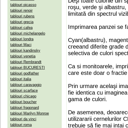
Deşi toate culorile din 
tablouri picasso
roşu, verde şi albastru
tablouri renoir
limitată din spectrul vizib
tablouri rubens
tablouri grecia
Imprimarea panzei se fa
tablouri cafea
tablouri michelangelo
tablouri londra
Cyan(albastru), magenta(
tablouri Maci
creeand diferite grade 
tablouri kandinsky
selectiva de culori spect
tablouri venetia
tablouri Rembrandt
Ca si monitoarele, impr
tablouri BUCURESTI
care este doar o fractie 
tablouri godfather
tablouri italia
tablouri caravaggio
Prin urmare acelaşi ima
tablouri scarface
fie identica cu imaginea 
tablouri chicago
gama de culori.
tablouri boucher
tablouri fragonard
De asemenea, deoarece
tablouri Marilyn Monroe
utilizararii cernelurilo
tablouri da vinci
trebuie să fie mai intai
tablouri roma