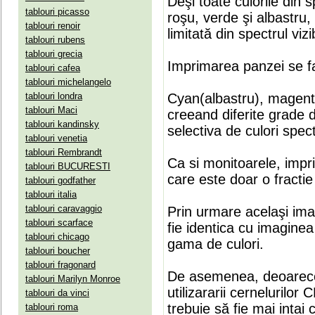
Deşi toate culorile din 
tablouri picasso
roşu, verde şi albastru
tablouri renoir
limitată din spectrul vizib
tablouri rubens
tablouri grecia
Imprimarea panzei se fa
tablouri cafea
tablouri michelangelo
tablouri londra
Cyan(albastru), magenta(
tablouri Maci
creeand diferite grade 
tablouri kandinsky
selectiva de culori spect
tablouri venetia
tablouri Rembrandt
Ca si monitoarele, impr
tablouri BUCURESTI
care este doar o fractie 
tablouri godfather
tablouri italia
tablouri caravaggio
Prin urmare acelaşi ima
tablouri scarface
fie identica cu imaginea 
tablouri chicago
gama de culori.
tablouri boucher
tablouri fragonard
De asemenea, deoarece
tablouri Marilyn Monroe
utilizararii cernelurilo
tablouri da vinci
trebuie să fie mai intai
tablouri roma