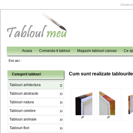
Detalii p
Acasa
Comanda-ti tabloul
Magazin tablouri canvas
Ce sp
Esti aici :
C
um sunt realizate tablouril
Categorii tablouri
Tablouri arhitectura
Tablouri abstracte
Tablouri natura
Tablouri celebre
Tablouri animale
Tablouri flori