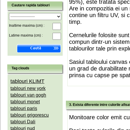
95%), este tratata speci
Cautare rapida tablouri
Are in compozitia ei un 
contine un filtru UV, si
timp.
Inaltime maxima (cm) :
Cernelurile folosite sun
Latime maxima (cm) :
compun dintr-un sistem 
tablourilor tale prin expl
Sasiul tabloului canvas 
un grad de durabilitate 
Tag clouds
prinsa cu capse pe spate
tablouri KLIMT
tablouri new york
tablouri van gogh
tablouri monet
3. Exista diferente intre culorile afi
tablouri paris
tablouri grigorescu
Monitoare color emit cul
tablouri Dali
tablouri nud