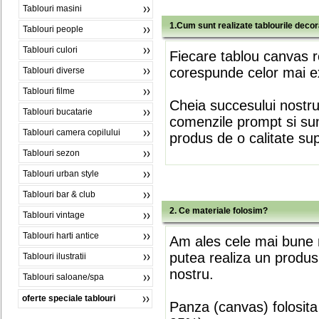
Tablouri masini
1.Cum sunt realizate tablourile deco
Tablouri people
Tablouri culori
Fiecare tablou canvas r
corespunde celor mai ex
Tablouri diverse
Tablouri filme
Cheia succesului nostr
Tablouri bucatarie
comenzile prompt si sunt
Tablouri camera copilului
produs de o calitate su
Tablouri sezon
Tablouri urban style
Tablouri bar & club
2. Ce materiale folosim?
Tablouri vintage
Tablouri harti antice
Am ales cele mai bune m
putea realiza un produs
Tablouri ilustratii
nostru.
Tablouri saloane/spa
oferte speciale tablouri
Panza (canvas) folosita