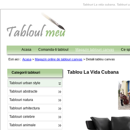
Tablouri La vida cubana, Tablouri ur
Acasa
Comanda-ti tabloul
Magazin tablouri canvas
Ce sp
Esti aici :
Acasa
>
Magazin online de tablouri canvas
>
Detalii tablou canvas
Tablou La Vida Cubana
Categorii tablouri
Tablouri urban style
Tablouri abstracte
Tablouri natura
Tablouri arhitectura
Tablouri celebre
Tablouri animale