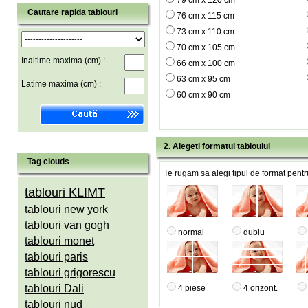
79 cm x 120 cm
Cautare rapida tablouri
76 cm x 115 cm
73 cm x 110 cm
70 cm x 105 cm
Inaltime maxima (cm) :
66 cm x 100 cm
63 cm x 95 cm
Latime maxima (cm) :
60 cm x 90 cm
2. Alegeti formatul tabloului
Tag clouds
Te rugam sa alegi tipul de format pentru
tablouri KLIMT
tablouri new york
tablouri van gogh
normal
dublu
tablouri monet
tablouri paris
tablouri grigorescu
tablouri Dali
4 piese
4 orizont.
tablouri nud