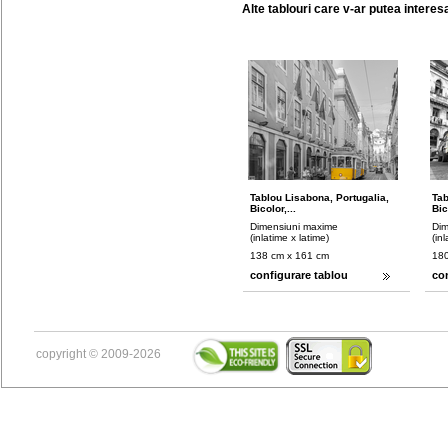
Alte tablouri care v-ar putea interes
Tablou Lisabona, Portugalia,
Tab
Bicolor,...
Bic
Dimensiuni maxime
Dim
(inlatime x latime)
(in
138 cm x 161 cm
180
configurare tablou
co
copyright © 2009-2026