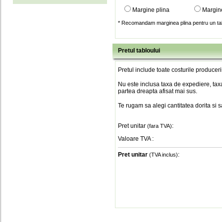
Margine plina
Margin
* Recomandam marginea plina pentru un tab
Pretul tabloului
Pretul include toate costurile produceri
Nu este inclusa taxa de expediere, taxa
partea dreapta afisat mai sus.
Te rugam sa alegi cantitatea dorita si 
Pret unitar
:
(fara TVA)
Valoare TVA
:
Pret unitar
:
(TVA inclus)