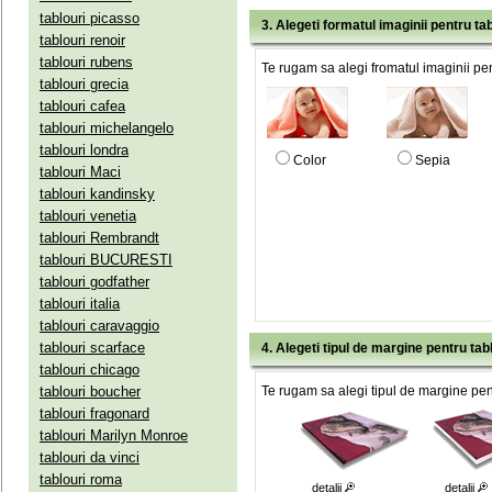
tablouri picasso
3. Alegeti formatul imaginii pentru tab
tablouri renoir
tablouri rubens
Te rugam sa alegi fromatul imaginii pen
tablouri grecia
tablouri cafea
tablouri michelangelo
tablouri londra
Color
Sepia
tablouri Maci
tablouri kandinsky
tablouri venetia
tablouri Rembrandt
tablouri BUCURESTI
tablouri godfather
tablouri italia
tablouri caravaggio
tablouri scarface
4. Alegeti tipul de margine pentru tab
tablouri chicago
tablouri boucher
Te rugam sa alegi tipul de margine pent
tablouri fragonard
tablouri Marilyn Monroe
tablouri da vinci
tablouri roma
detalii
detalii