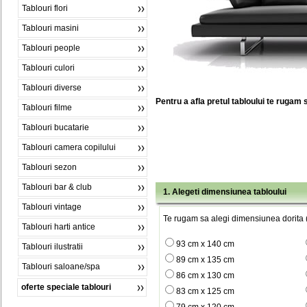
Tablouri flori
Tablouri masini
Tablouri people
Tablouri culori
Tablouri diverse
Pentru a afla pretul tabloului te rugam 
Tablouri filme
Tablouri bucatarie
Tablouri camera copilului
Tablouri sezon
Tablouri bar & club
1. Alegeti dimensiunea tabloului
Tablouri vintage
Te rugam sa alegi dimensiunea dorita (
Tablouri harti antice
93 cm x 140 cm
Tablouri ilustratii
89 cm x 135 cm
Tablouri saloane/spa
86 cm x 130 cm
oferte speciale tablouri
83 cm x 125 cm