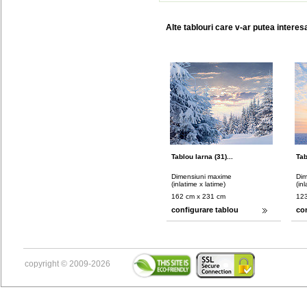
Alte tablouri care v-ar putea interes
Tablou Iarna (31)...
Tab
Dimensiuni maxime
Dim
(inlatime x latime)
(in
162 cm x 231 cm
123
configurare tablou
co
copyright © 2009-2026