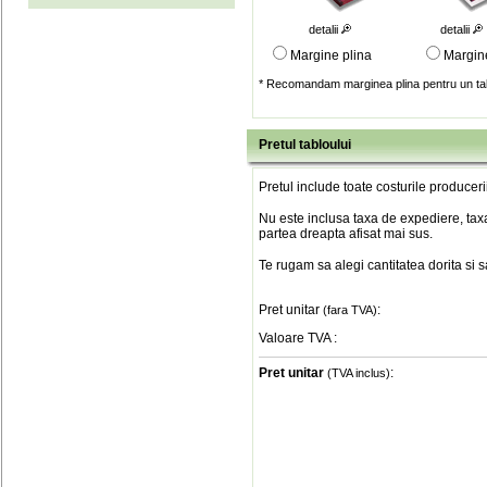
detalii
detalii
Margine plina
Margin
* Recomandam marginea plina pentru un tab
Pretul tabloului
Pretul include toate costurile produceri
Nu este inclusa taxa de expediere, taxa
partea dreapta afisat mai sus.
Te rugam sa alegi cantitatea dorita si 
Pret unitar
:
(fara TVA)
Valoare TVA
:
Pret unitar
:
(TVA inclus)