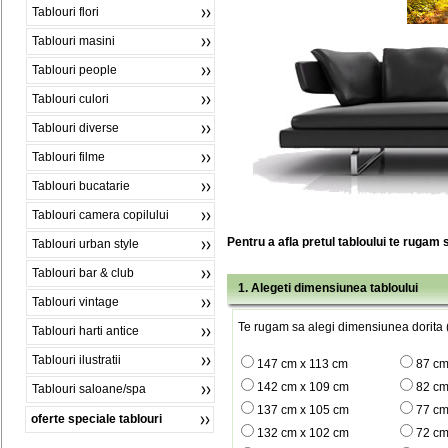
Tablouri flori
Tablouri masini
Tablouri people
Tablouri culori
Tablouri diverse
Tablouri filme
Tablouri bucatarie
Tablouri camera copilului
Pentru a afla pretul tabloului te rugam 
Tablouri urban style
Tablouri bar & club
1. Alegeti dimensiunea tabloului
Tablouri vintage
Te rugam sa alegi dimensiunea dorita (
Tablouri harti antice
Tablouri ilustratii
147 cm x 113 cm
87 cm
142 cm x 109 cm
82 cm
Tablouri saloane/spa
137 cm x 105 cm
77 cm
oferte speciale tablouri
132 cm x 102 cm
72 cm