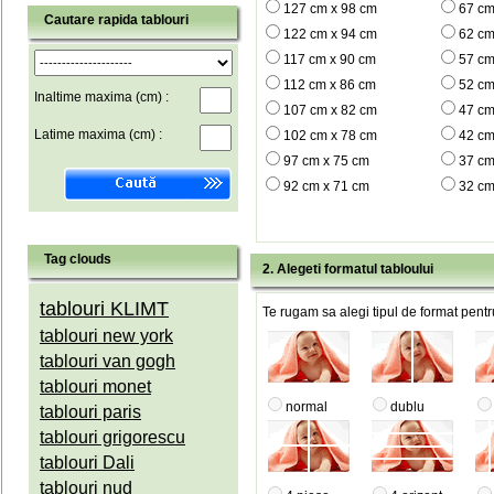
127 cm x 98 cm
67 cm
Cautare rapida tablouri
122 cm x 94 cm
62 cm
117 cm x 90 cm
57 cm
112 cm x 86 cm
52 cm
Inaltime maxima (cm) :
107 cm x 82 cm
47 cm
Latime maxima (cm) :
102 cm x 78 cm
42 cm
97 cm x 75 cm
37 cm
92 cm x 71 cm
32 cm
Tag clouds
2. Alegeti formatul tabloului
tablouri KLIMT
Te rugam sa alegi tipul de format pentru
tablouri new york
tablouri van gogh
tablouri monet
normal
dublu
tablouri paris
tablouri grigorescu
tablouri Dali
tablouri nud