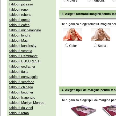
4 piese
4 orizont.
tablouri picasso
tablouri renoir
3. Alegeti formatul imaginii pentru tab
tablouri rubens
tablouri grecia
Te rugam sa alegi fromatul imaginii pen
tablouri cafea
tablouri michelangelo
tablouri londra
tablouri Maci
tablouri kandinsky
Color
Sepia
tablouri venetia
tablouri Rembrandt
tablouri BUCURESTI
tablouri godfather
tablouri italia
tablouri caravaggio
tablouri scarface
tablouri chicago
4. Alegeti tipul de margine pentru tab
tablouri boucher
tablouri fragonard
Te rugam sa alegi tipul de margine pent
tablouri Marilyn Monroe
tablouri da vinci
tablouri roma