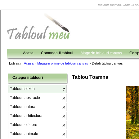
Tablouri Toamna, Tablouri sez
Acasa
Comanda-ti tabloul
Magazin tablouri canvas
Ce sp
Esti aici :
Acasa
>
Magazin online de tablouri canvas
>
Detalii tablou canvas
Tablou Toamna
Categorii tablouri
Tablouri sezon
Tablouri abstracte
Tablouri natura
Tablouri arhitectura
Tablouri celebre
Tablouri animale