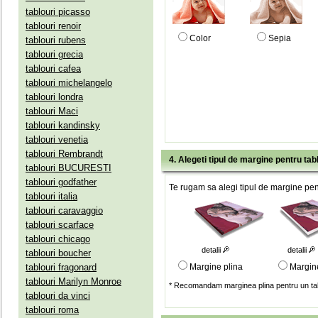
tablouri picasso
tablouri renoir
Color
Sepia
tablouri rubens
tablouri grecia
tablouri cafea
tablouri michelangelo
tablouri londra
tablouri Maci
tablouri kandinsky
tablouri venetia
tablouri Rembrandt
4. Alegeti tipul de margine pentru tab
tablouri BUCURESTI
tablouri godfather
Te rugam sa alegi tipul de margine pent
tablouri italia
tablouri caravaggio
tablouri scarface
tablouri chicago
detalii
detalii
tablouri boucher
tablouri fragonard
Margine plina
Margin
tablouri Marilyn Monroe
* Recomandam marginea plina pentru un tab
tablouri da vinci
tablouri roma