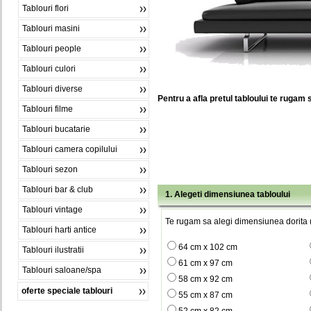
Tablouri flori
Tablouri masini
Tablouri people
Tablouri culori
Tablouri diverse
Pentru a afla pretul tabloului te rugam 
Tablouri filme
Tablouri bucatarie
Tablouri camera copilului
Tablouri sezon
Tablouri bar & club
1. Alegeti dimensiunea tabloului
Tablouri vintage
Te rugam sa alegi dimensiunea dorita (
Tablouri harti antice
64 cm x 102 cm
Tablouri ilustratii
61 cm x 97 cm
Tablouri saloane/spa
58 cm x 92 cm
oferte speciale tablouri
55 cm x 87 cm