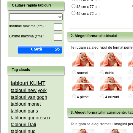
52 cm x 82 cm
Cautare rapida tablouri
48 cm x 77 cm
45 cm x 72 cm
Inaltime maxima (cm) :
2. Alegeti formatul tabloului
Latime maxima (cm) :
Te rugam sa alegi tipul de format pentru
Tag clouds
normal
dublu
tablouri KLIMT
tablouri new york
tablouri van gogh
4 piese
4 orizont.
tablouri monet
tablouri paris
3. Alegeti formatul imaginii pentru tab
tablouri grigorescu
tablouri Dali
Te rugam sa alegi fromatul imaginii pen
tablouri nud