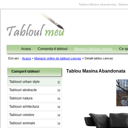
Tablouri Masina abandonata, Tablouri 
Acasa
Comanda-ti tabloul
Magazin tablouri canvas
Ce sp
Esti aici :
Acasa
>
Magazin online de tablouri canvas
>
Detalii tablou canvas
Tablou Masina Abandonata
Categorii tablouri
Tablouri urban style
Tablouri abstracte
Tablouri natura
Tablouri arhitectura
Tablouri celebre
Tablouri animale