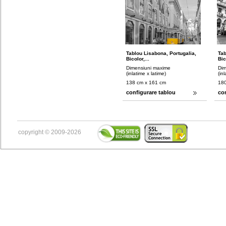
Tablou Lisabona, Portugalia,
Tab
Bicolor,...
Bic
Dimensiuni maxime
Dim
(inlatime x latime)
(in
138 cm x 161 cm
180
configurare tablou
co
copyright © 2009-2026