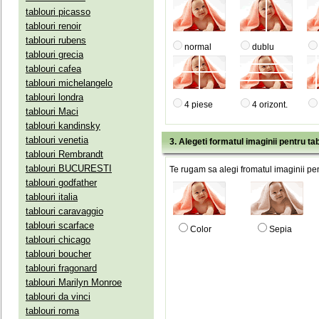
tablouri picasso
tablouri renoir
tablouri rubens
normal
dublu
tablouri grecia
tablouri cafea
tablouri michelangelo
tablouri londra
4 piese
4 orizont.
tablouri Maci
tablouri kandinsky
tablouri venetia
3. Alegeti formatul imaginii pentru tab
tablouri Rembrandt
tablouri BUCURESTI
Te rugam sa alegi fromatul imaginii pen
tablouri godfather
tablouri italia
tablouri caravaggio
tablouri scarface
Color
Sepia
tablouri chicago
tablouri boucher
tablouri fragonard
tablouri Marilyn Monroe
tablouri da vinci
tablouri roma