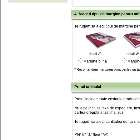
4. Alegeti tipul de margine pentru tab
Te rugam sa alegi tipul de margine pent
detalii
detalii
Margine plina
Margin
* Recomandam marginea plina pentru un tab
Pretul tabloului
Pretul include toate costurile produceri
Nu este inclusa taxa de expediere, taxa
partea dreapta afisat mai sus.
Te rugam sa alegi cantitatea dorita si 
Pret unitar
:
(fara TVA)