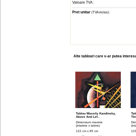
Valoare TVA
:
Pret unitar
:
(TVA inclus)
Alte tablouri care v-ar putea interes
Tablou Wassily Kandinsky,
Tab
Above And Lef...
Thr
Dimensiuni maxime
Dim
(inlatime x latime)
(in
122 cm x 85 cm
121