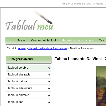
Tablouri Leonardo da Vinci - Gioconda, Ta
Acasa
Comanda-ti tabloul
Magazin tablouri canvas
Ce sp
Esti aici :
Acasa
>
Magazin online de tablouri canvas
>
Detalii tablou canvas
Tablou Leonardo Da Vinci -
Categorii tablouri
Tablouri celebre
Tablouri abstracte
Tablouri natura
Tablouri arhitectura
Tablouri animale
Tablouri flori