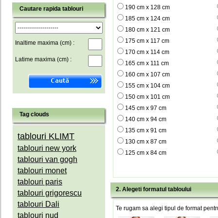
190 cm x 128 cm
Cautare rapida tablouri
185 cm x 124 cm
180 cm x 121 cm
175 cm x 117 cm
Inaltime maxima (cm) :
170 cm x 114 cm
Latime maxima (cm) :
165 cm x 111 cm
160 cm x 107 cm
155 cm x 104 cm
150 cm x 101 cm
145 cm x 97 cm
Tag clouds
140 cm x 94 cm
135 cm x 91 cm
tablouri KLIMT
130 cm x 87 cm
tablouri new york
125 cm x 84 cm
tablouri van gogh
tablouri monet
tablouri paris
2. Alegeti formatul tabloului
tablouri grigorescu
tablouri Dali
Te rugam sa alegi tipul de format pentru
tablouri nud