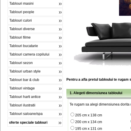
Tablouri masini
Tablouri people
Tablouri culori
Tablouri diverse
Tablouri filme
Tablouri bucatarie
Tablouri camera copilului
Tablouri sezon
Tablouri urban style
Pentru a afla pretul tabloului te rugam 
Tablouri bar & club
Tablouri vintage
1. Alegeti dimensiunea tabloului
Tablouri harti antice
Te rugam sa alegi dimensiunea dorita (
Tablouri ilustratii
Tablouri saloane/spa
205 cm x 138 cm
200 cm x 134 cm
oferte speciale tablouri
195 cm x 131 cm