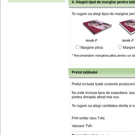
4. Alegeti tipul de margine pentru tab
Te rugam sa alegi tipul de margine pent
detalii
detalii
Margine plina
Margin
* Recomandam marginea plina pentru un tab
Pretul tabloului
Pretul include toate costurile produceri
Nu este inclusa taxa de expediere, taxa
partea dreapta afisat mai sus.
Te rugam sa alegi cantitatea dorita si 
Pret unitar
:
(fara TVA)
Valoare TVA
: