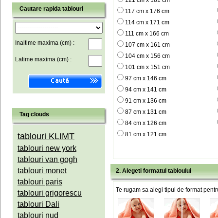
121 cm x 181 cm
Cautare rapida tablouri
117 cm x 176 cm
114 cm x 171 cm
111 cm x 166 cm
Inaltime maxima (cm) :
107 cm x 161 cm
104 cm x 156 cm
Latime maxima (cm) :
101 cm x 151 cm
97 cm x 146 cm
94 cm x 141 cm
91 cm x 136 cm
87 cm x 131 cm
Tag clouds
84 cm x 126 cm
81 cm x 121 cm
tablouri KLIMT
tablouri new york
tablouri van gogh
tablouri monet
2. Alegeti formatul tabloului
tablouri paris
Te rugam sa alegi tipul de format pentru
tablouri grigorescu
tablouri Dali
tablouri nud