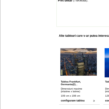
Pret unitar
:
(TVA inclus)
Alte tablouri care v-ar putea interes
Tablou Frankfurt,
Tab
Germania(2)...
Dimensiuni maxime
Dim
(inlatime x latime)
(in
109 cm x 198 cm
128
configurare tablou
co