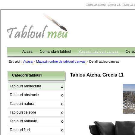
Tablouri atena, grecia 11, Tablouri a
Acasa
Comanda-ti tabloul
Magazin tablouri canvas
Ce sp
Esti aici :
Acasa
>
Magazin online de tablouri canvas
>
Detalii tablou canvas
Tablou Atena, Grecia 11
Categorii tablouri
Tablouri arhitectura
Tablouri abstracte
Tablouri natura
Tablouri celebre
Tablouri animale
Tablouri flori