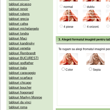
tablouri picasso
normal
dublu
tablouri renoir
tablouri rubens
tablouri grecia
tablouri cafea
4 piese
4 orizont.
tablouri michelangelo
tablouri londra
tablouri Maci
3. Alegeti formatul imaginii pentru tab
tablouri kandinsky
tablouri venetia
Te rugam sa alegi fromatul imaginii pen
tablouri Rembrandt
tablouri BUCURESTI
tablouri godfather
tablouri italia
Color
Sepia
tablouri caravaggio
tablouri scarface
tablouri chicago
tablouri boucher
tablouri fragonard
tablouri Marilyn Monroe
tablouri da vinci
tablouri roma