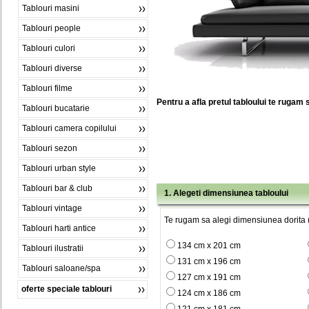
Tablouri masini
Tablouri people
Tablouri culori
Tablouri diverse
Tablouri filme
Pentru a afla pretul tabloului te rugam 
Tablouri bucatarie
Tablouri camera copilului
Tablouri sezon
Tablouri urban style
Tablouri bar & club
1. Alegeti dimensiunea tabloului
Tablouri vintage
Te rugam sa alegi dimensiunea dorita (
Tablouri harti antice
134 cm x 201 cm
Tablouri ilustratii
131 cm x 196 cm
Tablouri saloane/spa
127 cm x 191 cm
oferte speciale tablouri
124 cm x 186 cm