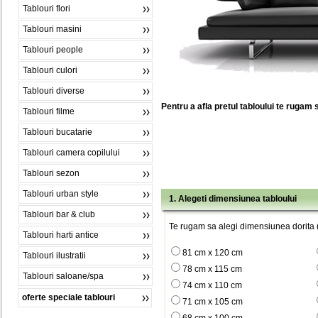
Tablouri flori
Tablouri masini
Tablouri people
Tablouri culori
Tablouri diverse
Pentru a afla pretul tabloului te rugam 
Tablouri filme
Tablouri bucatarie
Tablouri camera copilului
Tablouri sezon
Tablouri urban style
1. Alegeti dimensiunea tabloului
Tablouri bar & club
Te rugam sa alegi dimensiunea dorita (
Tablouri harti antice
81 cm x 120 cm
Tablouri ilustratii
78 cm x 115 cm
Tablouri saloane/spa
74 cm x 110 cm
oferte speciale tablouri
71 cm x 105 cm