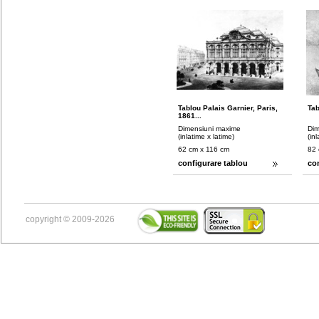
Tablou Palais Garnier, Paris,
Tab
1861...
Dimensiuni maxime
Dim
(inlatime x latime)
(in
62 cm x 116 cm
82 
configurare tablou
co
copyright © 2009-2026