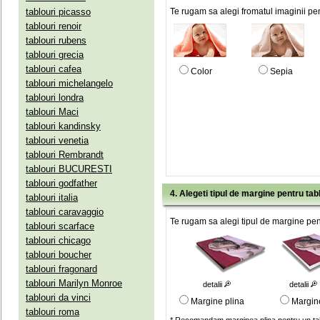
tablouri picasso
Te rugam sa alegi fromatul imaginii pen
tablouri renoir
tablouri rubens
tablouri grecia
tablouri cafea
Color
Sepia
tablouri michelangelo
tablouri londra
tablouri Maci
tablouri kandinsky
tablouri venetia
tablouri Rembrandt
tablouri BUCURESTI
tablouri godfather
4. Alegeti tipul de margine pentru tab
tablouri italia
tablouri caravaggio
Te rugam sa alegi tipul de margine pent
tablouri scarface
tablouri chicago
tablouri boucher
tablouri fragonard
tablouri Marilyn Monroe
detalii
detalii
tablouri da vinci
Margine plina
Margin
tablouri roma