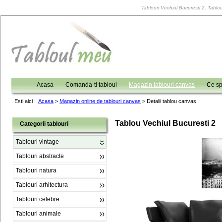
Tablouri Vechiul Bucuresti 2, Tablou
Acasa
Comanda-ti tabloul
Magazin tablouri canvas
Ce sp
Esti aici :
Acasa
>
Magazin online de tablouri canvas
>
Detalii tablou canvas
Tablou Vechiul Bucuresti 2
Categorii tablouri
Tablouri vintage
Tablouri abstracte
Tablouri natura
Tablouri arhitectura
Tablouri celebre
Tablouri animale