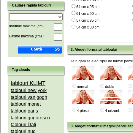
68 cm x 100 cm
Cautare rapida tablouri
64 cm x 95 cm
61 cm x 90 cm
57 cm x 85 cm
Inaltime maxima (cm) :
54 cm x 80 cm
Latime maxima (cm) :
2. Alegeti formatul tabloului
Te rugam sa alegi tipul de format pentru
Tag clouds
tablouri KLIMT
normal
dublu
tablouri new york
tablouri van gogh
tablouri monet
tablouri paris
4 piese
4 orizont.
tablouri grigorescu
tablouri Dali
3. Alegeti formatul imaginii pentru tab
tablouri nud