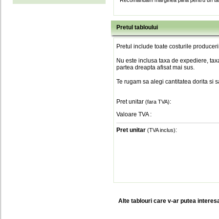
* Recomandam marginea plina pentru un tab
Pretul tabloului
Pretul include toate costurile produceri
Nu este inclusa taxa de expediere, taxa
partea dreapta afisat mai sus.
Te rugam sa alegi cantitatea dorita si 
Pret unitar
:
(fara TVA)
Valoare TVA
:
Pret unitar
:
(TVA inclus)
Alte tablouri care v-ar putea interes