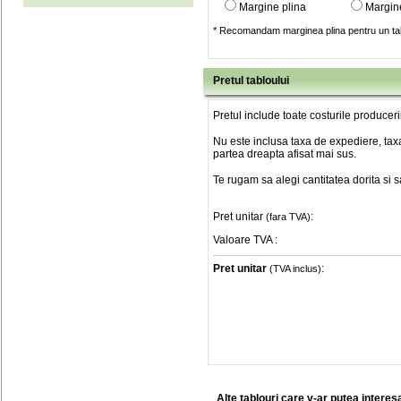
Margine plina
Margin
* Recomandam marginea plina pentru un tab
Pretul tabloului
Pretul include toate costurile produceri
Nu este inclusa taxa de expediere, taxa
partea dreapta afisat mai sus.
Te rugam sa alegi cantitatea dorita si 
Pret unitar
:
(fara TVA)
Valoare TVA
:
Pret unitar
:
(TVA inclus)
Alte tablouri care v-ar putea interes