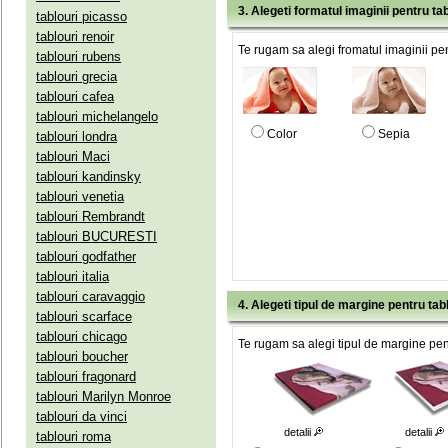
3. Alegeti formatul imaginii pentru tab
tablouri picasso
tablouri renoir
Te rugam sa alegi fromatul imaginii pen
tablouri rubens
tablouri grecia
tablouri cafea
tablouri michelangelo
Color
Sepia
tablouri londra
tablouri Maci
tablouri kandinsky
tablouri venetia
tablouri Rembrandt
tablouri BUCURESTI
tablouri godfather
tablouri italia
tablouri caravaggio
4. Alegeti tipul de margine pentru tab
tablouri scarface
tablouri chicago
Te rugam sa alegi tipul de margine pent
tablouri boucher
tablouri fragonard
tablouri Marilyn Monroe
tablouri da vinci
detalii
detalii
tablouri roma