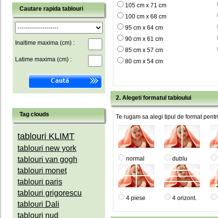
105 cm x 71 cm
Cautare rapida tablouri
100 cm x 68 cm
95 cm x 64 cm
90 cm x 61 cm
Inaltime maxima (cm) :
85 cm x 57 cm
Latime maxima (cm) :
80 cm x 54 cm
2. Alegeti formatul tabloului
Tag clouds
Te rugam sa alegi tipul de format pentru
tablouri KLIMT
tablouri new york
tablouri van gogh
normal
dublu
tablouri monet
tablouri paris
tablouri grigorescu
4 piese
4 orizont.
tablouri Dali
tablouri nud