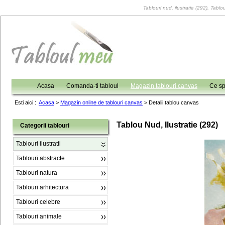
Tablouri nud, ilustratie (292), Tablou
Acasa
Comanda-ti tabloul
Magazin tablouri canvas
Ce sp
Esti aici :
Acasa
>
Magazin online de tablouri canvas
>
Detalii tablou canvas
Tablou Nud, Ilustratie (292)
Categorii tablouri
Tablouri ilustratii
Tablouri abstracte
Tablouri natura
Tablouri arhitectura
Tablouri celebre
Tablouri animale