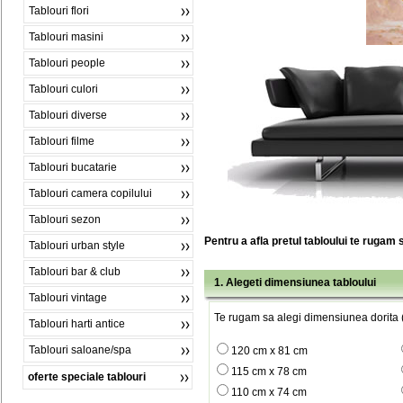
Tablouri flori
Tablouri masini
Tablouri people
Tablouri culori
Tablouri diverse
Tablouri filme
Tablouri bucatarie
Tablouri camera copilului
Tablouri sezon
Pentru a afla pretul tabloului te rugam 
Tablouri urban style
Tablouri bar & club
1. Alegeti dimensiunea tabloului
Tablouri vintage
Te rugam sa alegi dimensiunea dorita (
Tablouri harti antice
Tablouri saloane/spa
120 cm x 81 cm
115 cm x 78 cm
oferte speciale tablouri
110 cm x 74 cm