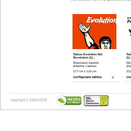
Tablou Evolution Not
Ta
Revolution (1)...
(1).
Dimensiuni maxime
Dim
(inlatime x latime)
(in
177 cm x 124 cm
221
configurare tablou
co
copyright © 2009-2026