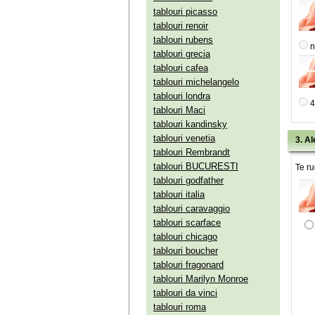
tablouri picasso
tablouri renoir
tablouri rubens
n
tablouri grecia
tablouri cafea
tablouri michelangelo
tablouri londra
4
tablouri Maci
tablouri kandinsky
tablouri venetia
3. Al
tablouri Rembrandt
tablouri BUCURESTI
Te ru
tablouri godfather
tablouri italia
tablouri caravaggio
tablouri scarface
tablouri chicago
tablouri boucher
tablouri fragonard
tablouri Marilyn Monroe
tablouri da vinci
tablouri roma