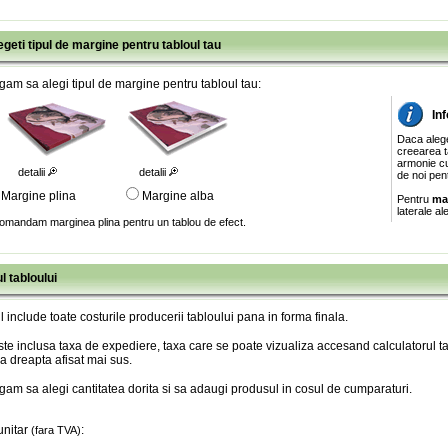
egeti tipul de margine pentru tabloul tau
gam sa alegi tipul de margine pentru tabloul tau:
In
Daca aleg
creearea ta
armonie cu
detalii
detalii
de noi pen
Margine plina
Margine alba
Pentru
ma
laterale al
omandam marginea plina pentru un tablou de efect.
l tabloului
l include toate costurile producerii tabloului pana in forma finala
.
te inclusa taxa de expediere, taxa care se poate vizualiza accesand calculatorul ta
a dreapta afisat mai sus.
gam sa alegi cantitatea dorita si sa adaugi produsul in cosul de cumparaturi.
unitar
:
(fara TVA)