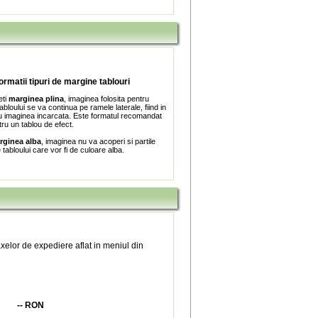
formatii tipuri de margine tablouri
eti
marginea plina
, imaginea folosita pentru
bloului se va continua pe ramele laterale, fiind in
 imaginea incarcata. Este formatul recomandat
tru un tablou de efect.
rginea alba
, imaginea nu va acoperi si partile
e tabloului care vor fi de culoare alba.
xelor de expediere aflat in meniul din
--
RON