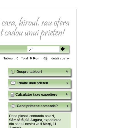
Tablouri:
0
Total:
0
Ron
detalii cos
Despre tablouri
Trimite unui prieten
Calculator taxe expediere
Cand primesc comanda?
Daca plasati comanda astazi,
Sâmbătă, 08 August
, expedierea
din sediul nostru va fi
Marți, 11