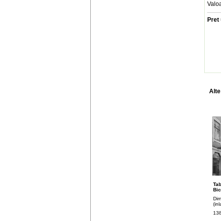
Valo
Pret 
Alte
Tab
Bic
Dim
(in
138