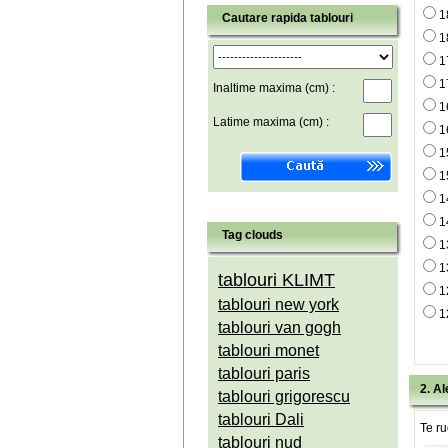
1
Cautare rapida tablouri
1
1
1
Inaltime maxima (cm) :
1
Latime maxima (cm) :
1
1
1
1
1
Tag clouds
1
1
tablouri KLIMT
1
tablouri new york
1
tablouri van gogh
tablouri monet
tablouri paris
2. Al
tablouri grigorescu
tablouri Dali
Te ru
tablouri nud