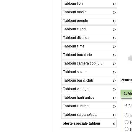
Tablouri flori
Tablouri masini
Tablouri people
Tablouri culori
Tablouri diverse
Tablouri filme
Tablouri bucatarie
Tablouri camera copilului
Tablouri sezon
Pentru 
Tablouri bar & club
Tablouri vintage
1. A
Tablouri harti antice
Te ru
Tablouri ilustratii
Tablouri saloane/spa
2
1
oferte speciale tablouri
1