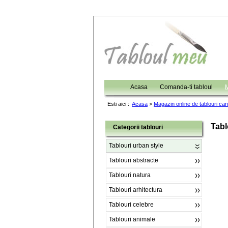
Acasa
Comanda-ti tabloul
M
Esti aici :
Acasa
>
Magazin online de tablouri ca
Tabl
Categorii tablouri
Tablouri urban style
Tablouri abstracte
Tablouri natura
Tablouri arhitectura
Tablouri celebre
Tablouri animale