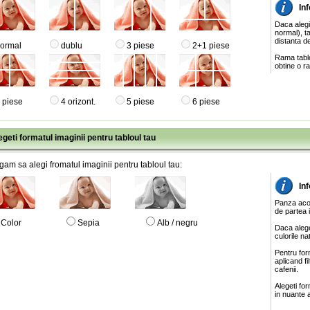
Inf
Daca alegi
normal), ta
distanta de
ormal
dublu
3 piese
2+1 piese
Rama tablo
obtine o ra
 piese
4 orizont.
5 piese
6 piese
egeti formatul imaginii pentru tabloul tau
gam sa alegi fromatul imaginii pentru tabloul tau:
In
Panza acop
de partea 
Color
Sepia
Alb / negru
Daca alege
culorile na
Pentru for
aplicand f
cafenii.
Alegeti fo
in nuante a