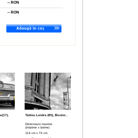
--
RON
--
RON
e(17),
Tablou Londra (85), Bicolor...
Dimensiuni maxime
(inlatime x latime)
114 cm x 74 cm