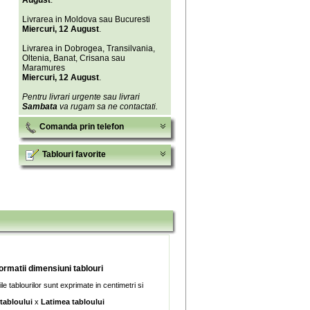
August
.
Livrarea in Moldova sau Bucuresti
Miercuri, 12 August
.
Livrarea in Dobrogea, Transilvania,
Oltenia, Banat, Crisana sau
Maramures
Miercuri, 12 August
.
Pentru livrari urgente sau livrari
Sambata
va rugam sa ne contactati.
Comanda prin telefon
Tablouri favorite
formatii dimensiuni tablouri
e tablourilor sunt exprimate in centimetri si
 tabloului
x
Latimea tabloului