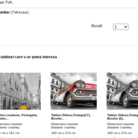
are TVA
:
unitar
:
(TVA inclus)
Bucati:
 tablouri care v-ar putea interesa
lou Lisabona, Portugalia,
Tablou Oldcar,vintage(17),
Tablou Oldcar,vintag
olor,...
Bicolor...
Bicolor (2)...
ensiuni maxime
Dimensiuni maxime
Dimensiuni maxime
latime x latime)
(inlatime x latime)
(inlatime x latime)
 cm x 161 cm
180 cm x 274 cm
180 cm x 274 cm