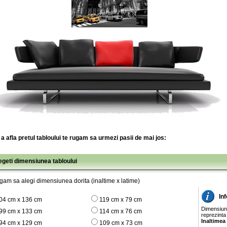
a afla pretul tabloului te rugam sa urmezi pasii de mai jos:
legeti dimensiunea tabloului
gam sa alegi dimensiunea dorita (inaltime x latime)
In
04 cm x 136 cm
119 cm x 79 cm
Dimensiunil
99 cm x 133 cm
114 cm x 76 cm
reprezinta
Inaltimea
94 cm x 129 cm
109 cm x 73 cm