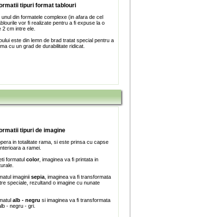
ormatii tipuri format tablouri
 unul din formatele complexe (in afara de cel
blourile vor fi realizate pentru a fi expuse la o
 2 cm intre ele.
ului este din lemn de brad tratat special pentru a
ma cu un grad de durabilitate ridicat.
formatii tipuri de imagine
era in totalitate rama, si este prinsa cu capse
interioara a ramei.
ti formatul
color
, imaginea va fi printata in
turale.
matul imaginii
sepia
, imaginea va fi transformata
iltre speciale, rezultand o imagine cu nunate
rmatul
alb - negru
si imaginea va fi transformata
lb - negru - gri.