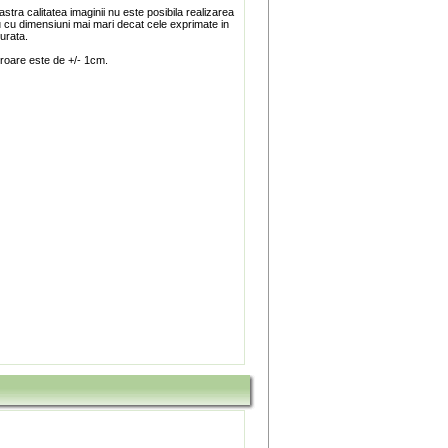
stra calitatea imaginii nu este posibila realizarea
u cu dimensiuni mai mari decat cele exprimate in
turata.
roare este de +/- 1cm.