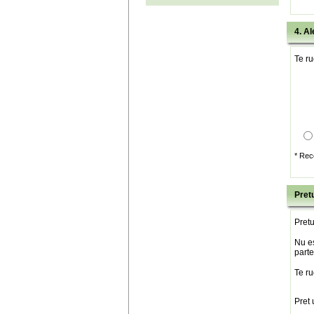
4. Al
Te ru
* Rec
Pretu
Pretu
Nu es
parte
Te ru
Pret 