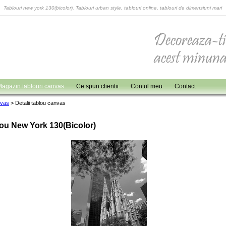
Tablouri new york 130(bicolor), Tablouri urban style, tablouri online, tablouri de dimensiuni mari
agazin tablouri canvas
Ce spun clientii
Contul meu
Contact
nvas
>
Detalii tablou canvas
ou New York 130(bicolor)