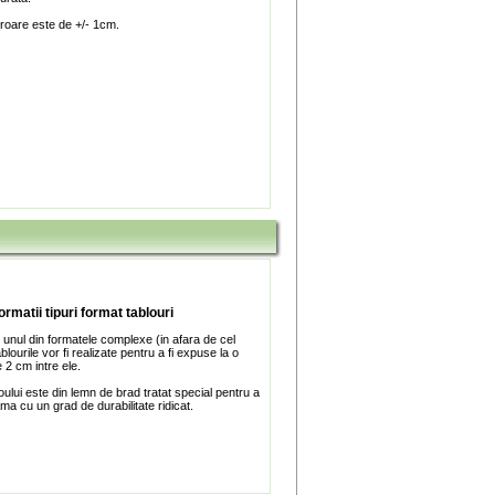
roare este de +/- 1cm.
ormatii tipuri format tablouri
 unul din formatele complexe (in afara de cel
blourile vor fi realizate pentru a fi expuse la o
 2 cm intre ele.
ului este din lemn de brad tratat special pentru a
ma cu un grad de durabilitate ridicat.