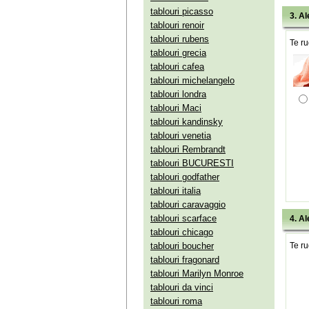
tablouri picasso
3. Al
tablouri renoir
tablouri rubens
Te ru
tablouri grecia
tablouri cafea
tablouri michelangelo
tablouri londra
tablouri Maci
tablouri kandinsky
tablouri venetia
tablouri Rembrandt
tablouri BUCURESTI
tablouri godfather
tablouri italia
tablouri caravaggio
tablouri scarface
4. Al
tablouri chicago
tablouri boucher
Te ru
tablouri fragonard
tablouri Marilyn Monroe
tablouri da vinci
tablouri roma