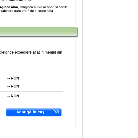
rginea alba
, imaginea nu va acoperi si partile
e tabloului care vor fi de culoare alba.
xelor de expediere aflat in meniul din
--
RON
--
RON
--
RON