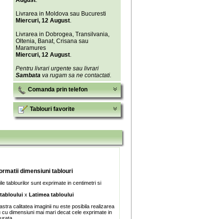
August
.
Livrarea in Moldova sau Bucuresti
Miercuri, 12 August
.
Livrarea in Dobrogea, Transilvania,
Oltenia, Banat, Crisana sau
Maramures
Miercuri, 12 August
.
Pentru livrari urgente sau livrari
Sambata
va rugam sa ne contactati.
Comanda prin telefon
Tablouri favorite
formatii dimensiuni tablouri
e tablourilor sunt exprimate in centimetri si
 tabloului
x
Latimea tabloului
stra calitatea imaginii nu este posibila realizarea
u cu dimensiuni mai mari decat cele exprimate in
turata.