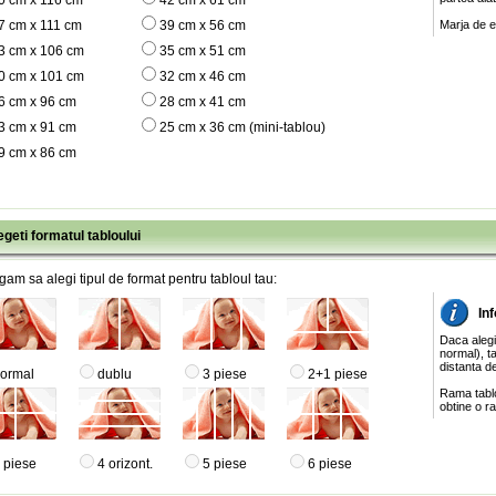
0 cm x 116 cm
42 cm x 61 cm
7 cm x 111 cm
39 cm x 56 cm
Marja de e
3 cm x 106 cm
35 cm x 51 cm
0 cm x 101 cm
32 cm x 46 cm
6 cm x 96 cm
28 cm x 41 cm
3 cm x 91 cm
25 cm x 36 cm (mini-tablou)
9 cm x 86 cm
egeti formatul tabloului
gam sa alegi tipul de format pentru tabloul tau:
Inf
Daca alegi
normal), ta
distanta de
ormal
dublu
3 piese
2+1 piese
Rama tablo
obtine o ra
 piese
4 orizont.
5 piese
6 piese