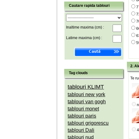
8
Cautare rapida tablouri
7
7
7
Inaltime maxima (cm) :
6
6
Latime maxima (cm) :
5
2. Al
Tag clouds
Te ru
tablouri KLIMT
tablouri new york
tablouri van gogh
n
tablouri monet
tablouri paris
tablouri grigorescu
tablouri Dali
4
tablouri nud