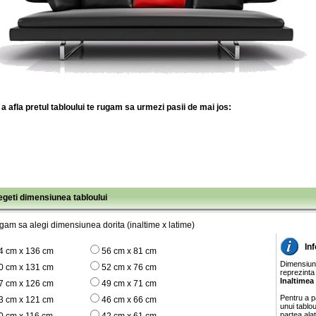
a afla pretul tabloului te rugam sa urmezi pasii de mai jos:
legeti dimensiunea tabloului
gam sa alegi dimensiunea dorita (inaltime x latime)
In
4 cm x 136 cm
56 cm x 81 cm
Dimensiunil
0 cm x 131 cm
52 cm x 76 cm
reprezinta
Inaltimea
7 cm x 126 cm
49 cm x 71 cm
Pentru a pa
3 cm x 121 cm
46 cm x 66 cm
unui tablo
partea ala