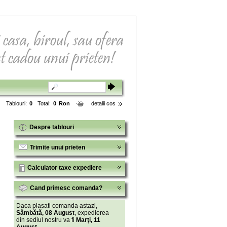
Tablouri:
0
Total:
0
Ron
detalii cos
Despre tablouri
Trimite unui prieten
Calculator taxe expediere
Cand primesc comanda?
Daca plasati comanda astazi,
Sâmbătă, 08 August
, expedierea
din sediul nostru va fi
Marți, 11