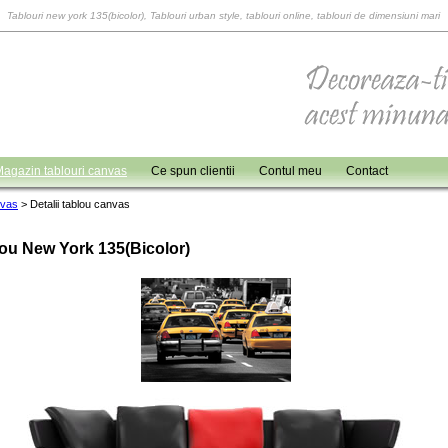
Tablouri new york 135(bicolor), Tablouri urban style, tablouri online, tablouri de dimensiuni mari
agazin tablouri canvas
Ce spun clientii
Contul meu
Contact
nvas
>
Detalii tablou canvas
ou New York 135(bicolor)