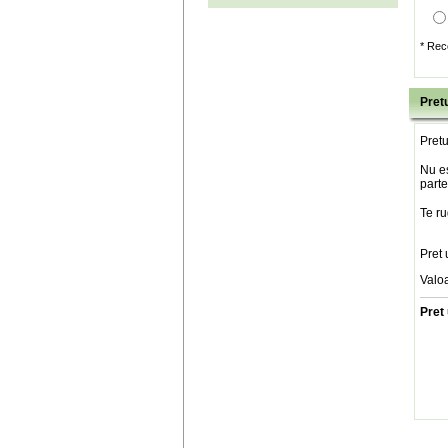
* Rec
Pretu
Pretu
Nu es
parte
Te ru
Pret 
Valo
Pret 