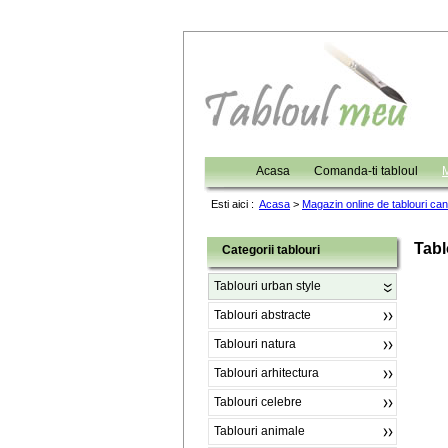
Acasa
Comanda-ti tabloul
M
Esti aici :
Acasa
>
Magazin online de tablouri ca
Tabl
Categorii tablouri
Tablouri urban style
Tablouri abstracte
Tablouri natura
Tablouri arhitectura
Tablouri celebre
Tablouri animale