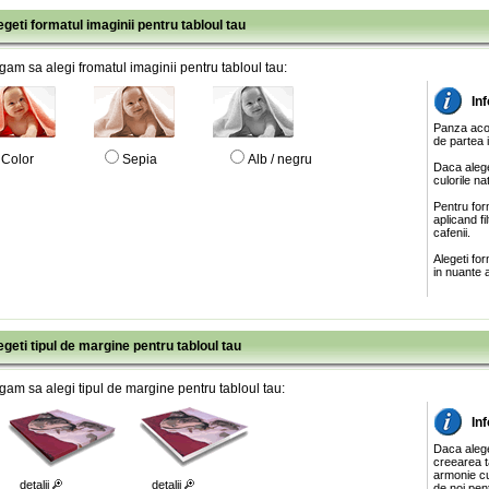
egeti formatul imaginii pentru tabloul tau
gam sa alegi fromatul imaginii pentru tabloul tau:
In
Panza acop
de partea 
Color
Sepia
Alb / negru
Daca alege
culorile na
Pentru for
aplicand f
cafenii.
Alegeti fo
in nuante a
egeti tipul de margine pentru tabloul tau
gam sa alegi tipul de margine pentru tabloul tau:
In
Daca aleg
creearea ta
armonie cu
detalii
detalii
de noi pen