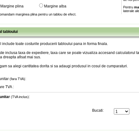
Margine plina
Margine alba
Pentru
ma
laterale al
omandam marginea plina pentru un tablou de efect.
l tabloului
l include toate costurile producerii tabloului pana in forma finala
.
te inclusa taxa de expediere, taxa care se poate vizualiza accesand calculatorul ta
a dreapta afisat mai sus.
gam sa alegi cantitatea dorita si sa adaugi produsul in cosul de cumparaturi.
unitar
:
(fara TVA)
are TVA
:
unitar
:
(TVA inclus)
Bucati: