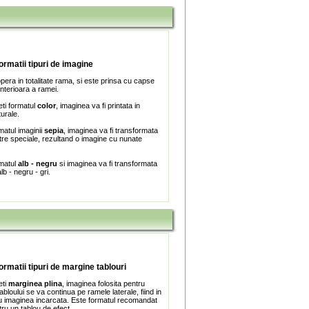
formatii tipuri de imagine
era in totalitate rama, si este prinsa cu capse
interioara a ramei.
ti formatul
color
, imaginea va fi printata in
turale.
matul imaginii
sepia
, imaginea va fi transformata
iltre speciale, rezultand o imagine cu nunate
rmatul
alb - negru
si imaginea va fi transformata
lb - negru - gri.
formatii tipuri de margine tablouri
eti
marginea plina
, imaginea folosita pentru
bloului se va continua pe ramele laterale, fiind in
 imaginea incarcata. Este formatul recomandat
tru un tablou de efect.