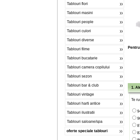
Tablouri flori
Tablouri masini
Tablouri people
Tablouri culori
Tablouri diverse
Pentru 
Tablouri filme
Tablouri bucatarie
Tablouri camera copilului
Tablouri sezon
Tablouri bar & club
1. A
Tablouri vintage
Te ru
Tablouri harti antice
9
Tablouri ilustratii
9
Tablouri saloane/spa
8
oferte speciale tablouri
8