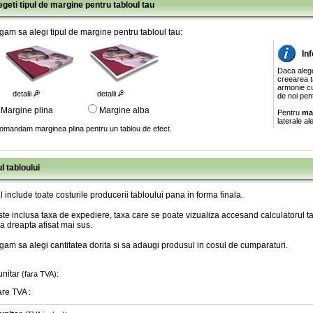
egeti tipul de margine pentru tabloul tau
gam sa alegi tipul de margine pentru tabloul tau:
In
Daca aleg
creearea ta
armonie cu
detalii
detalii
de noi pen
Margine plina
Margine alba
Pentru
ma
laterale al
omandam marginea plina pentru un tablou de efect.
l tabloului
l include toate costurile producerii tabloului pana in forma finala
.
te inclusa taxa de expediere, taxa care se poate vizualiza accesand calculatorul ta
a dreapta afisat mai sus.
gam sa alegi cantitatea dorita si sa adaugi produsul in cosul de cumparaturi.
unitar
:
(fara TVA)
are TVA
: