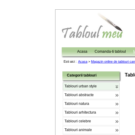
Acasa
Comanda-ti tabloul
M
Esti aici :
Acasa
>
Magazin online de tablouri ca
Tabl
Categorii tablouri
Tablouri urban style
Tablouri abstracte
Tablouri natura
Tablouri arhitectura
Tablouri celebre
Tablouri animale