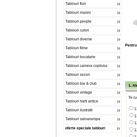
Tablouri flori
Tablouri masini
Tablouri people
Tablouri culori
Tablouri diverse
Pentru 
Tablouri filme
Tablouri bucatarie
Tablouri camera copilului
Tablouri sezon
Tablouri bar & club
1. A
Tablouri vintage
Te ru
Tablouri harti antice
1
Tablouri ilustratii
1
Tablouri saloane/spa
1
oferte speciale tablouri
1