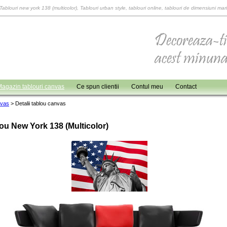
Tablouri new york 138 (multicolor), Tablouri urban style, tablouri online, tablouri de dimensiuni mari
agazin tablouri canvas
Ce spun clientii
Contul meu
Contact
nvas
>
Detalii tablou canvas
ou New York 138 (multicolor)