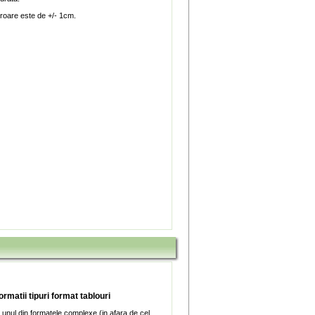
roare este de +/- 1cm.
ormatii tipuri format tablouri
 unul din formatele complexe (in afara de cel