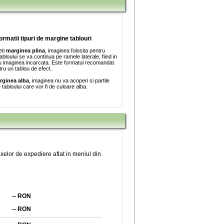
formatii tipuri de margine tablouri
eti
marginea plina
, imaginea folosita pentru
bloului se va continua pe ramele laterale, fiind in
 imaginea incarcata. Este formatul recomandat
tru un tablou de efect.
rginea alba
, imaginea nu va acoperi si partile
e tabloului care vor fi de culoare alba.
xelor de expediere aflat in meniul din
--
RON
--
RON