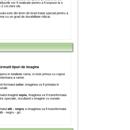
blourile vor fi realizate pentru a fi expuse la o
 2 cm intre ele.
ului este din lemn de brad tratat special pentru a
ma cu un grad de durabilitate ridicat.
formatii tipuri de imagine
era in totalitate rama, si este prinsa cu capse
interioara a ramei.
ti formatul
color
, imaginea va fi printata in
turale.
matul imaginii
sepia
, imaginea va fi transformata
iltre speciale, rezultand o imagine cu nunate
rmatul
alb - negru
si imaginea va fi transformata
lb - negru - gri.