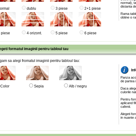
normal), ta
distanta de
ormal
dublu
3 piese
2+1 piese
Rama tablo
obtine o ra
 piese
4 orizont.
5 piese
6 piese
egeti formatul imaginii pentru tabloul tau
gam sa alegi fromatul imaginii pentru tabloul tau:
In
Panza acop
de partea 
Color
Sepia
Alb / negru
Daca alege
culorile na
Pentru for
aplicand f
cafenii.
Alegeti fo
in nuante a