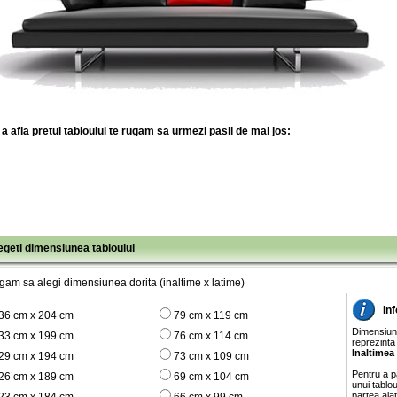
a afla pretul tabloului te rugam sa urmezi pasii de mai jos:
legeti dimensiunea tabloului
gam sa alegi dimensiunea dorita (inaltime x latime)
In
36 cm x 204 cm
79 cm x 119 cm
Dimensiunil
33 cm x 199 cm
76 cm x 114 cm
reprezinta
Inaltimea
29 cm x 194 cm
73 cm x 109 cm
Pentru a pa
26 cm x 189 cm
69 cm x 104 cm
unui tablo
partea ala