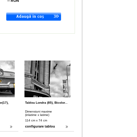
--
RON
e(17),
Tablou Londra (85), Bicolor...
Dimensiuni maxime
(inlatime x latime)
114 cm x 74 cm
configurare tablou