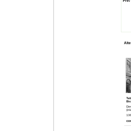
Pret 
Alte
Tab
Bic
Dim
(in
138
co