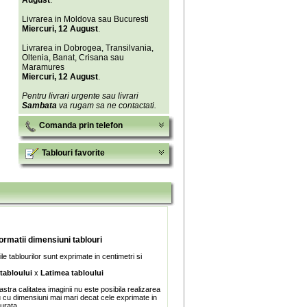
August
.
Livrarea in Moldova sau Bucuresti
Miercuri, 12 August
.
Livrarea in Dobrogea, Transilvania,
Oltenia, Banat, Crisana sau
Maramures
Miercuri, 12 August
.
Pentru livrari urgente sau livrari
Sambata
va rugam sa ne contactati.
Comanda prin telefon
Tablouri favorite
formatii dimensiuni tablouri
e tablourilor sunt exprimate in centimetri si
 tabloului
x
Latimea tabloului
stra calitatea imaginii nu este posibila realizarea
u cu dimensiuni mai mari decat cele exprimate in
turata.