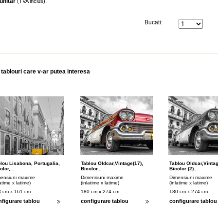
unitar
:
(TVA inclus)
Bucati:
 tablouri care v-ar putea interesa
lou Lisabona, Portugalia,
Tablou Oldcar,vintage(17),
Tablou Oldcar,vintag
olor,...
Bicolor...
Bicolor (2)...
ensiuni maxime
Dimensiuni maxime
Dimensiuni maxime
latime x latime)
(inlatime x latime)
(inlatime x latime)
 cm x 161 cm
180 cm x 274 cm
180 cm x 274 cm
nfigurare tablou
configurare tablou
configurare tablou