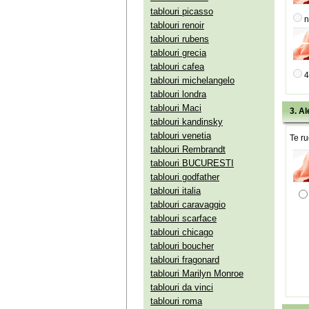
tablouri picasso
n
tablouri renoir
tablouri rubens
tablouri grecia
tablouri cafea
4
tablouri michelangelo
tablouri londra
tablouri Maci
3. Al
tablouri kandinsky
tablouri venetia
Te ru
tablouri Rembrandt
tablouri BUCURESTI
tablouri godfather
tablouri italia
tablouri caravaggio
tablouri scarface
tablouri chicago
tablouri boucher
tablouri fragonard
tablouri Marilyn Monroe
tablouri da vinci
tablouri roma