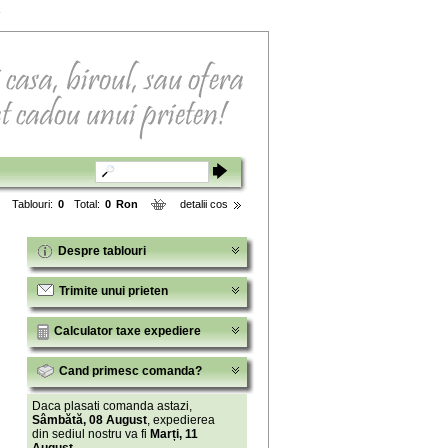
Tablouri:
0
Total:
0
Ron
detalii cos
Despre tablouri
Trimite unui prieten
Calculator taxe expediere
Cand primesc comanda?
Daca plasati comanda astazi,
Sâmbătă, 08 August
, expedierea
din sediul nostru va fi
Marți, 11