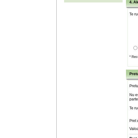
4. Al
Te ru
* Rec
Pretu
Pretu
Nu es
parte
Te ru
Pret 
Valo