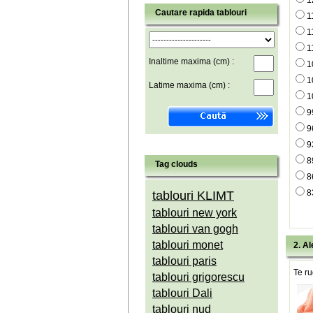
1
Cautare rapida tablouri
1
1
1
Inaltime maxima (cm) :
1
1
Latime maxima (cm) :
1
9
9
9
8
Tag clouds
8
8
tablouri KLIMT
tablouri new york
tablouri van gogh
tablouri monet
2. Al
tablouri paris
Te ru
tablouri grigorescu
tablouri Dali
tablouri nud