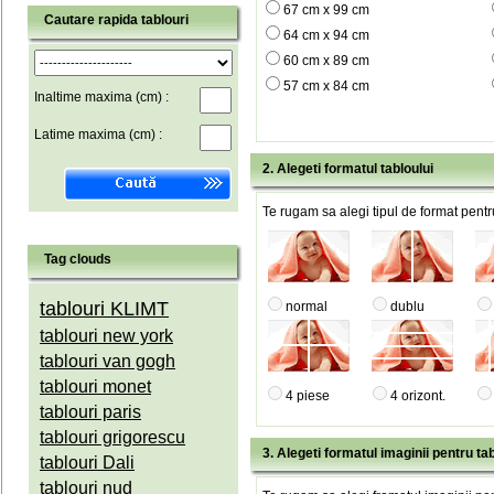
67 cm x 99 cm
Cautare rapida tablouri
64 cm x 94 cm
60 cm x 89 cm
57 cm x 84 cm
Inaltime maxima (cm) :
Latime maxima (cm) :
2. Alegeti formatul tabloului
Te rugam sa alegi tipul de format pentru
Tag clouds
tablouri KLIMT
normal
dublu
tablouri new york
tablouri van gogh
tablouri monet
4 piese
4 orizont.
tablouri paris
tablouri grigorescu
3. Alegeti formatul imaginii pentru tab
tablouri Dali
tablouri nud