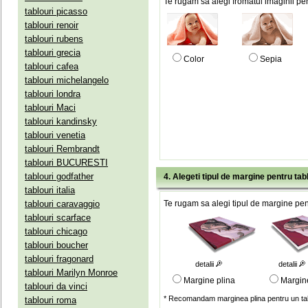
Te rugam sa alegi fromatul imaginii pen
tablouri picasso
tablouri renoir
tablouri rubens
tablouri grecia
Color
Sepia
tablouri cafea
tablouri michelangelo
tablouri londra
tablouri Maci
tablouri kandinsky
tablouri venetia
tablouri Rembrandt
tablouri BUCURESTI
tablouri godfather
4. Alegeti tipul de margine pentru tab
tablouri italia
tablouri caravaggio
Te rugam sa alegi tipul de margine pent
tablouri scarface
tablouri chicago
tablouri boucher
tablouri fragonard
detalii
detalii
tablouri Marilyn Monroe
Margine plina
Margin
tablouri da vinci
* Recomandam marginea plina pentru un tab
tablouri roma