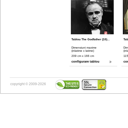
Tablou The Godfather (10)...
Tab
Dimensiuni maxime
Dim
(inlatime x latime)
(in
209 cm x 166 cm
115
configurare tablou
co
copyright © 2009-2026