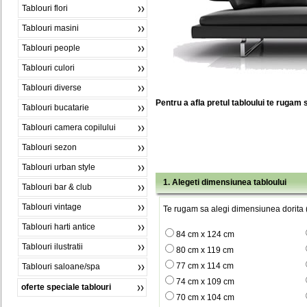
Tablouri flori
Tablouri masini
Tablouri people
Tablouri culori
Tablouri diverse
Pentru a afla pretul tabloului te rugam 
Tablouri bucatarie
Tablouri camera copilului
Tablouri sezon
Tablouri urban style
1. Alegeti dimensiunea tabloului
Tablouri bar & club
Tablouri vintage
Te rugam sa alegi dimensiunea dorita (
Tablouri harti antice
84 cm x 124 cm
Tablouri ilustratii
80 cm x 119 cm
77 cm x 114 cm
Tablouri saloane/spa
74 cm x 109 cm
oferte speciale tablouri
70 cm x 104 cm