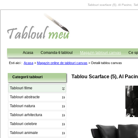
Tablouri scarface (5), Al Pacino, Tab
Acasa
Comanda-ti tabloul
Magazin tablouri canvas
Ce sp
Esti aici :
Acasa
>
Magazin online de tablouri canvas
>
Detalii tablou canvas
Tablou Scarface (5), Al Paci
Categorii tablouri
Tablouri filme
Tablouri abstracte
Tablouri natura
Tablouri arhitectura
Tablouri celebre
Tablouri animale