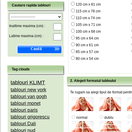
120 cm x 81 cm
Cautare rapida tablouri
115 cm x 78 cm
110 cm x 74 cm
105 cm x 71 cm
Inaltime maxima (cm) :
100 cm x 68 cm
Latime maxima (cm) :
95 cm x 64 cm
90 cm x 61 cm
85 cm x 57 cm
80 cm x 54 cm
Tag clouds
2. Alegeti formatul tabloului
tablouri KLIMT
tablouri new york
Te rugam sa alegi tipul de format pentru
tablouri van gogh
tablouri monet
tablouri paris
tablouri grigorescu
normal
dublu
tablouri Dali
tablouri nud