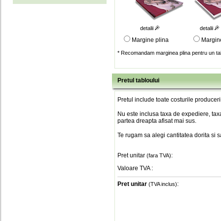
detalii
detalii
Margine plina
Margin
* Recomandam marginea plina pentru un tab
Pretul tabloului
Pretul include toate costurile produceri
Nu este inclusa taxa de expediere, taxa
partea dreapta afisat mai sus.
Te rugam sa alegi cantitatea dorita si 
Pret unitar
:
(fara TVA)
Valoare TVA
:
Pret unitar
:
(TVA inclus)