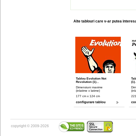
Alte tablouri care v-ar putea interes
Tablou Evolution Not
Ta
Revolution (1)...
(1).
Dimensiuni maxime
Dim
(inlatime x latime)
(in
177 cm x 124 cm
221
configurare tablou
co
copyright © 2009-2026