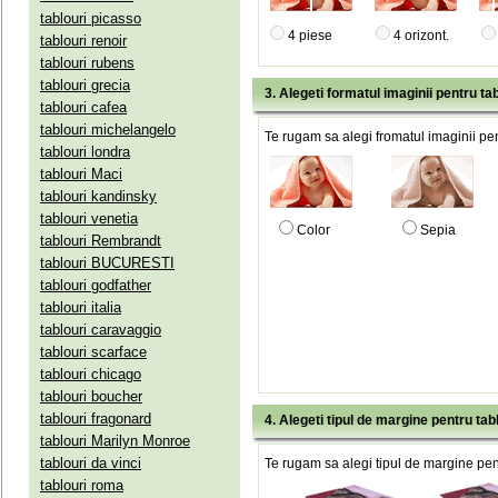
tablouri picasso
4 piese
4 orizont.
tablouri renoir
tablouri rubens
tablouri grecia
3. Alegeti formatul imaginii pentru tab
tablouri cafea
tablouri michelangelo
Te rugam sa alegi fromatul imaginii pen
tablouri londra
tablouri Maci
tablouri kandinsky
tablouri venetia
Color
Sepia
tablouri Rembrandt
tablouri BUCURESTI
tablouri godfather
tablouri italia
tablouri caravaggio
tablouri scarface
tablouri chicago
tablouri boucher
tablouri fragonard
4. Alegeti tipul de margine pentru tab
tablouri Marilyn Monroe
tablouri da vinci
Te rugam sa alegi tipul de margine pent
tablouri roma