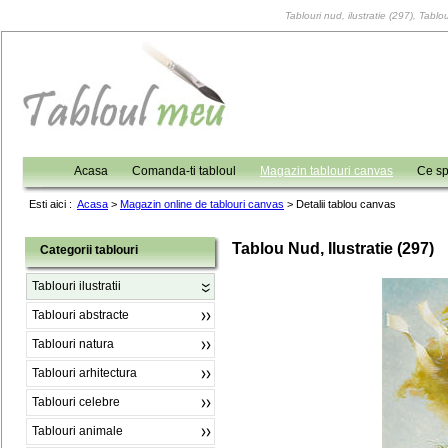
Tablouri nud, ilustratie (297), Tablou
Acasa
Comanda-ti tabloul
Magazin tablouri canvas
Ce sp
Esti aici :
Acasa
>
Magazin online de tablouri canvas
>
Detalii tablou canvas
Tablou Nud, Ilustratie (297)
Categorii tablouri
Tablouri ilustratii
Tablouri abstracte
Tablouri natura
Tablouri arhitectura
Tablouri celebre
Tablouri animale