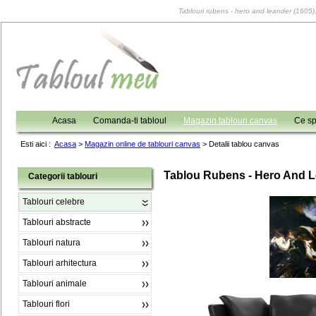
Tablouri rubens - hero and leander (1605), 
Acasa
Comanda-ti tabloul
Magazin tablouri canvas
Ce sp
Esti aici :
Acasa
>
Magazin online de tablouri canvas
>
Detalii tablou canvas
Tablou Rubens - Hero And L
Categorii tablouri
Tablouri celebre
Tablouri abstracte
Tablouri natura
Tablouri arhitectura
Tablouri animale
Tablouri flori