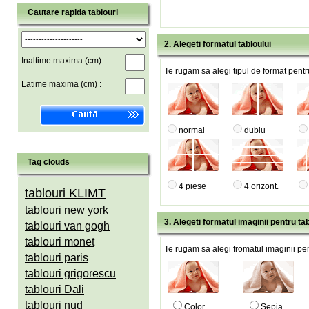
Cautare rapida tablouri
2. Alegeti formatul tabloului
Inaltime maxima (cm) :
Te rugam sa alegi tipul de format pentru
Latime maxima (cm) :
normal
dublu
Tag clouds
4 piese
4 orizont.
tablouri KLIMT
tablouri new york
3. Alegeti formatul imaginii pentru tab
tablouri van gogh
tablouri monet
Te rugam sa alegi fromatul imaginii pen
tablouri paris
tablouri grigorescu
tablouri Dali
tablouri nud
Color
Sepia