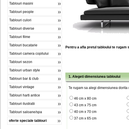
Tablouri masini
Tablouri people
Tablouri culori
Tablouri diverse
Tablouri filme
Tablouri bucatarie
Pentru a afla pretul tabloului te rugam 
Tablouri camera copilului
Tablouri sezon
Tablouri urban style
1. Alegeti dimensiunea tabloului
Tablouri bar & club
Tablouri vintage
Te rugam sa alegi dimensiunea dorita (
Tablouri harti antice
46 cm x 80 cm
Tablouri ilustratii
43 cm x 75 cm
40 cm x 70 cm
Tablouri saloane/spa
37 cm x 65 cm
oferte speciale tablouri