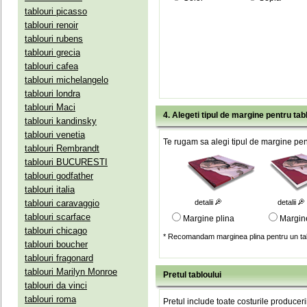
tablouri picasso
tablouri renoir
tablouri rubens
tablouri grecia
tablouri cafea
tablouri michelangelo
tablouri londra
tablouri Maci
4. Alegeti tipul de margine pentru tab
tablouri kandinsky
tablouri venetia
Te rugam sa alegi tipul de margine pent
tablouri Rembrandt
tablouri BUCURESTI
tablouri godfather
tablouri italia
tablouri caravaggio
detalii
detalii
tablouri scarface
Margine plina
Margin
tablouri chicago
* Recomandam marginea plina pentru un tab
tablouri boucher
tablouri fragonard
tablouri Marilyn Monroe
Pretul tabloului
tablouri da vinci
tablouri roma
Pretul include toate costurile produceri