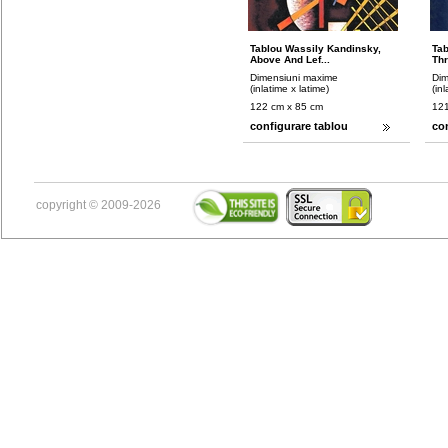
Tablou Wassily Kandinsky,
Tab
Above And Lef...
Thr
Dimensiuni maxime
Dim
(inlatime x latime)
(in
122 cm x 85 cm
121
configurare tablou
co
copyright © 2009-2026