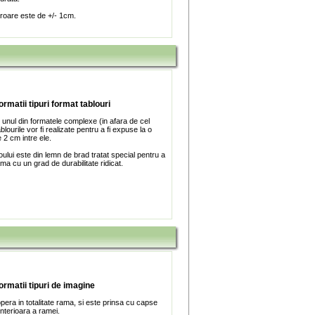
roare este de +/- 1cm.
ormatii tipuri format tablouri
 unul din formatele complexe (in afara de cel
blourile vor fi realizate pentru a fi expuse la o
 2 cm intre ele.
ului este din lemn de brad tratat special pentru a
ma cu un grad de durabilitate ridicat.
formatii tipuri de imagine
era in totalitate rama, si este prinsa cu capse
interioara a ramei.