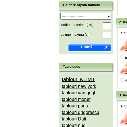
Cautare rapida tablouri
2. Al
Inaltime maxima (cm) :
Te ru
Latime maxima (cm) :
n
Tag clouds
tablouri KLIMT
4
tablouri new york
tablouri van gogh
3. Al
tablouri monet
tablouri paris
Te ru
tablouri grigorescu
tablouri Dali
tablouri nud