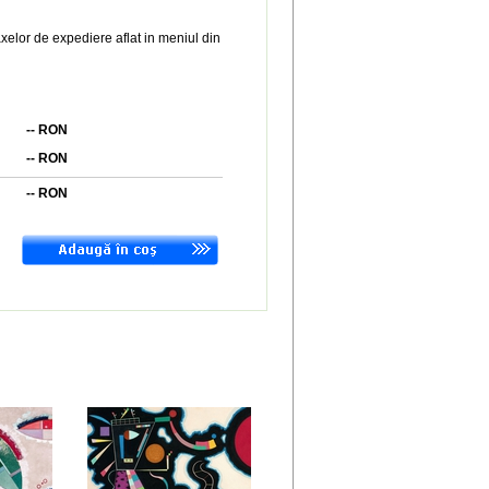
xelor de expediere aflat in meniul din
--
RON
--
RON
--
RON