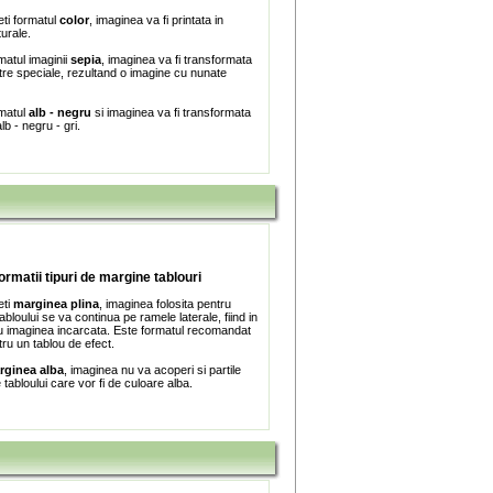
ti formatul
color
, imaginea va fi printata in
turale.
matul imaginii
sepia
, imaginea va fi transformata
iltre speciale, rezultand o imagine cu nunate
rmatul
alb - negru
si imaginea va fi transformata
lb - negru - gri.
formatii tipuri de margine tablouri
eti
marginea plina
, imaginea folosita pentru
bloului se va continua pe ramele laterale, fiind in
 imaginea incarcata. Este formatul recomandat
tru un tablou de efect.
rginea alba
, imaginea nu va acoperi si partile
e tabloului care vor fi de culoare alba.