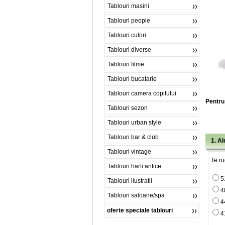
Tablouri masini
Tablouri people
Tablouri culori
Tablouri diverse
Tablouri filme
Tablouri bucatarie
Tablouri camera copilului
Pentru 
Tablouri sezon
Tablouri urban style
Tablouri bar & club
1. A
Tablouri vintage
Te ru
Tablouri harti antice
5
Tablouri ilustratii
4
Tablouri saloane/spa
4
oferte speciale tablouri
4