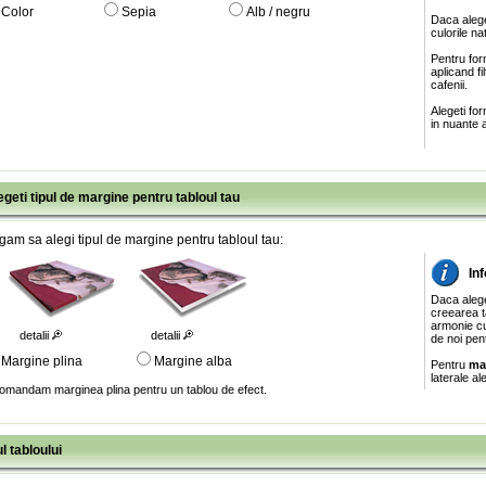
Color
Sepia
Alb / negru
Daca alege
culorile na
Pentru for
aplicand f
cafenii.
Alegeti fo
in nuante a
egeti tipul de margine pentru tabloul tau
gam sa alegi tipul de margine pentru tabloul tau:
In
Daca aleg
creearea ta
armonie cu
detalii
detalii
de noi pen
Margine plina
Margine alba
Pentru
ma
laterale al
omandam marginea plina pentru un tablou de efect.
l tabloului