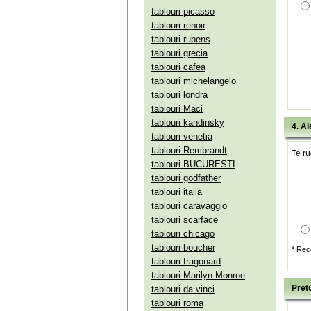
tablouri picasso
tablouri renoir
tablouri rubens
tablouri grecia
tablouri cafea
tablouri michelangelo
tablouri londra
tablouri Maci
tablouri kandinsky
4. Al
tablouri venetia
tablouri Rembrandt
Te ru
tablouri BUCURESTI
tablouri godfather
tablouri italia
tablouri caravaggio
tablouri scarface
tablouri chicago
tablouri boucher
* Rec
tablouri fragonard
tablouri Marilyn Monroe
Pretu
tablouri da vinci
tablouri roma