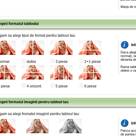
Marja de e
egeti formatul tabloului
gam sa alegi tipul de format pentru tabloul tau:
Inf
Daca alegi
normal), ta
distanta de
ormal
dublu
3 piese
2+1 piese
Rama tablo
obtine o ra
 piese
4 orizont.
5 piese
6 piese
egeti formatul imaginii pentru tabloul tau
gam sa alegi fromatul imaginii pentru tabloul tau:
In
Panza acop
de partea 