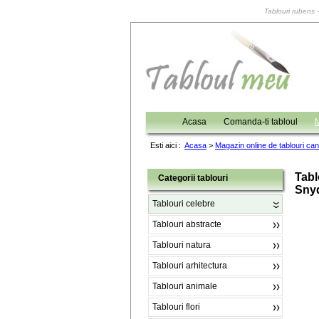
Tablouri rubens -
Acasa
Comanda-ti tabloul
M
Esti aici :
Acasa
>
Magazin online de tablouri ca
Tabl
Categorii tablouri
Sny
Tablouri celebre
Tablouri abstracte
Tablouri natura
Tablouri arhitectura
Tablouri animale
Tablouri flori