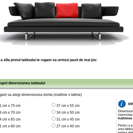
a afla pretul tabloului te rugam sa urmezi pasii de mai jos:
legeti dimensiunea tabloului
gam sa alegi dimensiunea dorita (inaltime x latime)
In
1 cm x 75 cm
37 cm x 55 cm
Dimensiunil
8 cm x 70 cm
34 cm x 50 cm
reprezinta
Inaltimea
4 cm x 65 cm
31 cm x 45 cm
Pentru a pa
1 cm x 60 cm
27 cm x 40 cm
unui tablo
partea ala