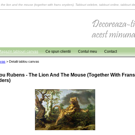
 the lion and the mouse (together with frans snyders), Tablouri celebre, tablouri online, tablouri d
agazin tablouri canvas
Ce spun clientii
Contul meu
Contact
nvas
>
Detalii tablou canvas
ou Rubens - The Lion And The Mouse (together With Frans
ders)