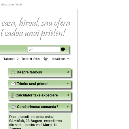
e dimensiuni mari
Tablouri:
0
Total:
0
Ron
detalii cos
Despre tablouri
Trimite unui prieten
Calculator taxe expediere
Cand primesc comanda?
Daca plasati comanda astazi,
Sâmbătă, 08 August
, expedierea
din sediul nostru va fi
Marți, 11