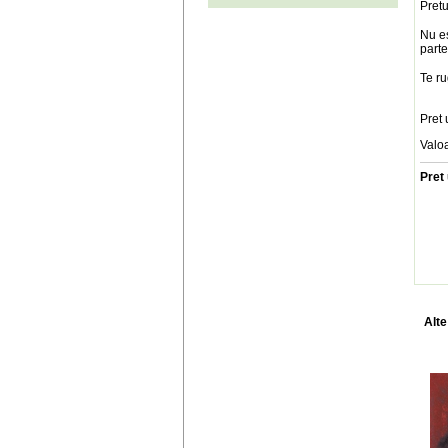
Pretu
Nu es
parte
Te ru
Pret 
Valo
Pret 
Alte