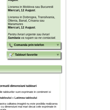
August
.
Livrarea in Moldova sau Bucuresti
Miercuri, 12 August
.
Livrarea in Dobrogea, Transilvania,
Oltenia, Banat, Crisana sau
Maramures
Miercuri, 12 August
.
Pentru livrari urgente sau livrari
Sambata
va rugam sa ne contactati.
Comanda prin telefon
Tablouri favorite
formatii dimensiuni tablouri
e tablourilor sunt exprimate in centimetri si
 tabloului
x
Latimea tabloului
stra calitatea imaginii nu este posibila realizarea
u cu dimensiuni mai mari decat cele exprimate in
turata.