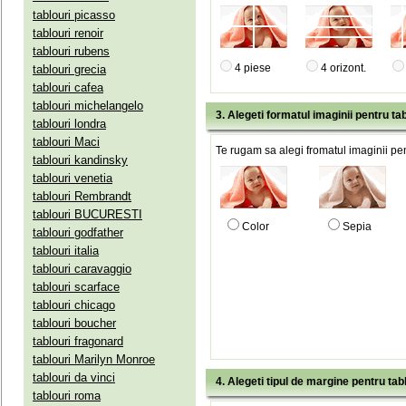
tablouri picasso
tablouri renoir
tablouri rubens
4 piese
4 orizont.
tablouri grecia
tablouri cafea
tablouri michelangelo
3. Alegeti formatul imaginii pentru tab
tablouri londra
tablouri Maci
Te rugam sa alegi fromatul imaginii pen
tablouri kandinsky
tablouri venetia
tablouri Rembrandt
tablouri BUCURESTI
Color
Sepia
tablouri godfather
tablouri italia
tablouri caravaggio
tablouri scarface
tablouri chicago
tablouri boucher
tablouri fragonard
tablouri Marilyn Monroe
tablouri da vinci
4. Alegeti tipul de margine pentru tab
tablouri roma