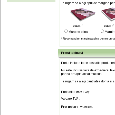
Te rugam sa alegi tipul de margine pent
detalii
detalii
Margine plina
Margin
* Recomandam marginea plina pentru un tab
Pretul tabloului
Pretul include toate costurile produceri
Nu este inclusa taxa de expediere, taxa
partea dreapta afisat mai sus.
Te rugam sa alegi cantitatea dorita si 
Pret unitar
:
(fara TVA)
Valoare TVA
:
Pret unitar
:
(TVA inclus)