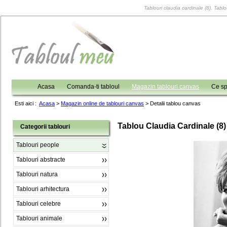
Tablouri claudia cardinale (8), Tablo
Acasa
Comanda-ti tabloul
Magazin tablouri canvas
Ce sp
Esti aici :
Acasa
>
Magazin online de tablouri canvas
>
Detalii tablou canvas
Tablou Claudia Cardinale (8)
Categorii tablouri
Tablouri people
Tablouri abstracte
Tablouri natura
Tablouri arhitectura
Tablouri celebre
Tablouri animale