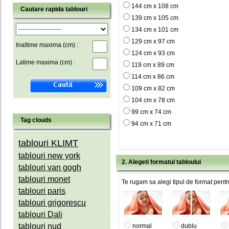
144 cm x 108 cm
Cautare rapida tablouri
139 cm x 105 cm
134 cm x 101 cm
129 cm x 97 cm
Inaltime maxima (cm) :
124 cm x 93 cm
Latime maxima (cm) :
119 cm x 89 cm
114 cm x 86 cm
109 cm x 82 cm
104 cm x 78 cm
99 cm x 74 cm
Tag clouds
94 cm x 71 cm
tablouri KLIMT
tablouri new york
2. Alegeti formatul tabloului
tablouri van gogh
tablouri monet
Te rugam sa alegi tipul de format pentru
tablouri paris
tablouri grigorescu
tablouri Dali
tablouri nud
normal
dublu