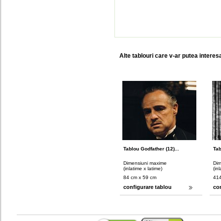
Alte tablouri care v-ar putea interes
Tablou Godfather (12)...
Tab
Dimensiuni maxime
Dim
(inlatime x latime)
(in
84 cm x 59 cm
414
configurare tablou
co