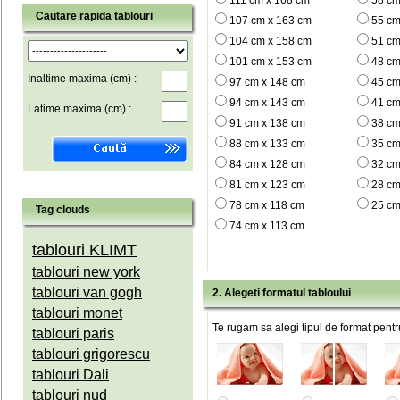
111 cm x 168 cm
58 cm
Cautare rapida tablouri
107 cm x 163 cm
55 cm
104 cm x 158 cm
51 cm
101 cm x 153 cm
48 cm
Inaltime maxima (cm) :
97 cm x 148 cm
45 cm
94 cm x 143 cm
41 cm
Latime maxima (cm) :
91 cm x 138 cm
38 cm
88 cm x 133 cm
35 cm
84 cm x 128 cm
32 cm
81 cm x 123 cm
28 cm
78 cm x 118 cm
25 cm
Tag clouds
74 cm x 113 cm
tablouri KLIMT
tablouri new york
tablouri van gogh
2. Alegeti formatul tabloului
tablouri monet
Te rugam sa alegi tipul de format pentru
tablouri paris
tablouri grigorescu
tablouri Dali
tablouri nud