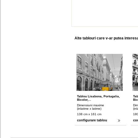
Alte tablouri care v-ar putea interes
Tablou Lisabona, Portugalia,
Tab
Bicolor,...
Bic
Dimensiuni maxime
Dim
(inlatime x latime)
(in
138 cm x 161 cm
180
configurare tablou
co