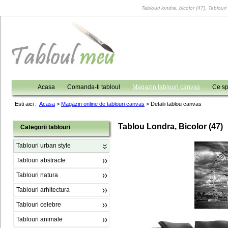
Tablouri londra, bicolor (47), Tablouri
Acasa
Comanda-ti tabloul
Magazin tablouri canvas
Ce sp
Esti aici :
Acasa
>
Magazin online de tablouri canvas
>
Detalii tablou canvas
Tablou Londra, Bicolor (47)
Categorii tablouri
Tablouri urban style
Tablouri abstracte
Tablouri natura
Tablouri arhitectura
Tablouri celebre
Tablouri animale