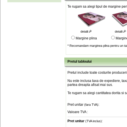
Te rugam sa alegi tipul de margine pent
detalii
detalii
Margine plina
Margin
* Recomandam marginea plina pentru un tab
Pretul tabloului
Pretul include toate costurile produceri
Nu este inclusa taxa de expediere, taxa
partea dreapta afisat mai sus.
Te rugam sa alegi cantitatea dorita si 
Pret unitar
:
(fara TVA)
Valoare TVA
:
Pret unitar
:
(TVA inclus)