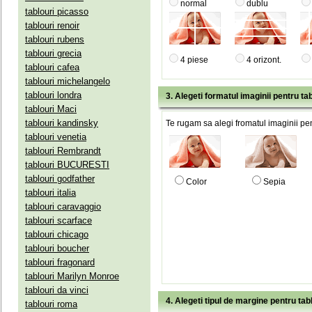
normal
dublu
tablouri picasso
tablouri renoir
tablouri rubens
tablouri grecia
4 piese
4 orizont.
tablouri cafea
tablouri michelangelo
tablouri londra
3. Alegeti formatul imaginii pentru tab
tablouri Maci
tablouri kandinsky
Te rugam sa alegi fromatul imaginii pen
tablouri venetia
tablouri Rembrandt
tablouri BUCURESTI
tablouri godfather
Color
Sepia
tablouri italia
tablouri caravaggio
tablouri scarface
tablouri chicago
tablouri boucher
tablouri fragonard
tablouri Marilyn Monroe
tablouri da vinci
4. Alegeti tipul de margine pentru tab
tablouri roma