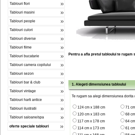
Tablouri flori
Tablouri masini
Tablouri people
Tablouri culori
Tablouri diverse
Tablouri filme
Pentru a afla pretul tabloului te rugam 
Tablouri bucatarie
Tablouri camera copilului
Tablouri sezon
Tablouri bar & club
1. Alegeti dimensiunea tabloului
Tablouri vintage
Te rugam sa alegi dimensiunea dorita (
Tablouri harti antice
124 cm x 188 cm
71 cm
Tablouri ilustratii
120 cm x 183 cm
68 cm
Tablouri saloane/spa
117 cm x 178 cm
64 cm
oferte speciale tablouri
114 cm x 173 cm
61 cm