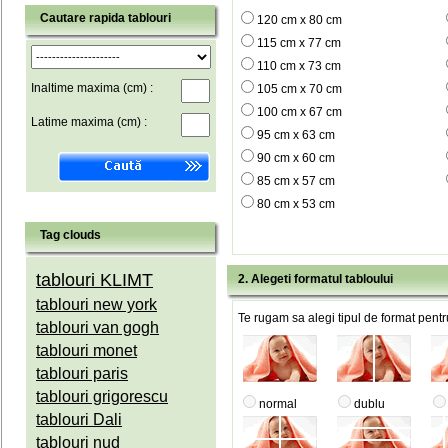
Cautare rapida tablouri
120 cm x 80 cm
115 cm x 77 cm
110 cm x 73 cm
Inaltime maxima (cm) :
105 cm x 70 cm
100 cm x 67 cm
Latime maxima (cm) :
95 cm x 63 cm
90 cm x 60 cm
85 cm x 57 cm
80 cm x 53 cm
Tag clouds
tablouri KLIMT
2. Alegeti formatul tabloului
tablouri new york
Te rugam sa alegi tipul de format pentru
tablouri van gogh
tablouri monet
tablouri paris
tablouri grigorescu
normal
dublu
tablouri Dali
tablouri nud