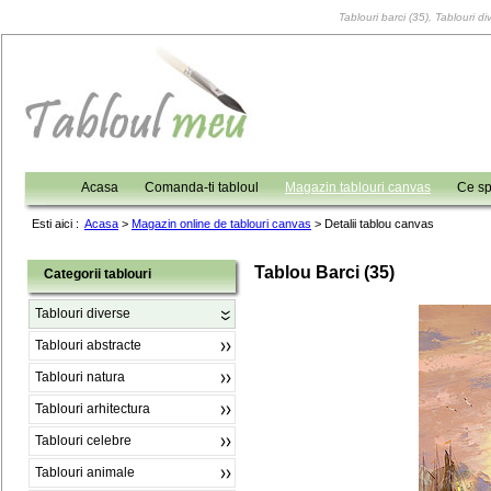
Tablouri barci (35), Tablouri di
Acasa
Comanda-ti tabloul
Magazin tablouri canvas
Ce sp
Esti aici :
Acasa
>
Magazin online de tablouri canvas
>
Detalii tablou canvas
Tablou Barci (35)
Categorii tablouri
Tablouri diverse
Tablouri abstracte
Tablouri natura
Tablouri arhitectura
Tablouri celebre
Tablouri animale