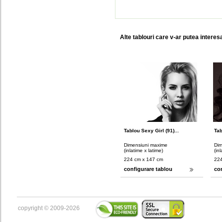
Alte tablouri care v-ar putea interes
Tablou Sexy Girl (91)...
Tab
Dimensiuni maxime
Dim
(inlatime x latime)
(in
224 cm x 147 cm
224
configurare tablou
co
copyright © 2009-2026