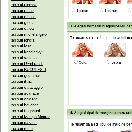
tablouri picasso
tablouri renoir
4 piese
4 orizont.
tablouri rubens
tablouri grecia
3. Alegeti formatul imaginii pentru tab
tablouri cafea
tablouri michelangelo
Te rugam sa alegi fromatul imaginii pen
tablouri londra
tablouri Maci
tablouri kandinsky
tablouri venetia
Color
Sepia
tablouri Rembrandt
tablouri BUCURESTI
tablouri godfather
tablouri italia
tablouri caravaggio
tablouri scarface
tablouri chicago
tablouri boucher
tablouri fragonard
4. Alegeti tipul de margine pentru tab
tablouri Marilyn Monroe
tablouri da vinci
Te rugam sa alegi tipul de margine pent
tablouri roma