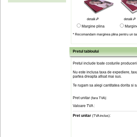
detalii
detalii
Margine plina
Margin
* Recomandam marginea plina pentru un tab
Pretul tabloului
Pretul include toate costurile produceri
Nu este inclusa taxa de expediere, taxa
partea dreapta afisat mai sus.
Te rugam sa alegi cantitatea dorita si 
Pret unitar
:
(fara TVA)
Valoare TVA
:
Pret unitar
:
(TVA inclus)