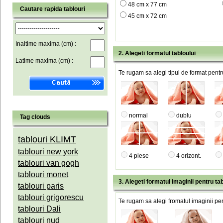
48 cm x 77 cm
Cautare rapida tablouri
45 cm x 72 cm
Inaltime maxima (cm) :
2. Alegeti formatul tabloului
Latime maxima (cm) :
Te rugam sa alegi tipul de format pentru
normal
dublu
Tag clouds
tablouri KLIMT
tablouri new york
4 piese
4 orizont.
tablouri van gogh
tablouri monet
3. Alegeti formatul imaginii pentru tab
tablouri paris
tablouri grigorescu
Te rugam sa alegi fromatul imaginii pen
tablouri Dali
tablouri nud