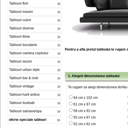
Tablouri flori
Tablouri masini
Tablouri culori
Tablouri diverse
Tablouri filme
Tablouri bucatarie
Pentru a afla pretul tabloului te rugam 
Tablouri camera copilului
Tablouri sezon
Tablouri urban style
1. Alegeti dimensiunea tabloului
Tablouri bar & club
Tablouri vintage
Te rugam sa alegi dimensiunea dorita (
Tablouri harti antice
64 cm x 102 cm
Tablouri ilustratii
61 cm x 97 cm
58 cm x 92 cm
Tablouri saloane/spa
55 cm x 87 cm
oferte speciale tablouri
52 cm x 82 cm