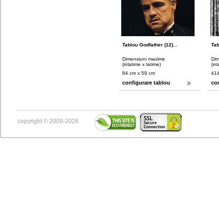
Tablou Godfather (12)...
Tab
Dimensiuni maxime
Dim
(inlatime x latime)
(in
84 cm x 59 cm
414
configurare tablou
co
copyright © 2009-2026