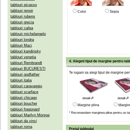
tablouri picasso
tablouri renoir
Color
Sepia
tablouri rubens
tablouri grecia
tablouri cafea
tablouri michelangelo
tablouri londra
tablouri Maci
tablouri kandinsky
tablouri venetia
4. Alegeti tipul de margine pentru tab
tablouri Rembrandt
tablouri BUCURESTI
Te rugam sa alegi tipul de margine pent
tablouri godfather
tablouri italia
tablouri caravaggio
tablouri scarface
tablouri chicago
detalii
detalii
tablouri boucher
Margine plina
Margin
tablouri fragonard
* Recomandam marginea plina pentru un tab
tablouri Marilyn Monroe
tablouri da vinci
tablouri roma
Pretul tabloului