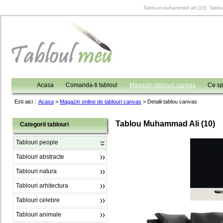
Tablouri muhammad ali (10), Tablour
Acasa
Comanda-ti tabloul
Magazin tablouri canvas
Ce sp
Esti aici :
Acasa
>
Magazin online de tablouri canvas
>
Detalii tablou canvas
Tablou Muhammad Ali (10)
Categorii tablouri
Tablouri people
Tablouri abstracte
Tablouri natura
Tablouri arhitectura
Tablouri celebre
Tablouri animale