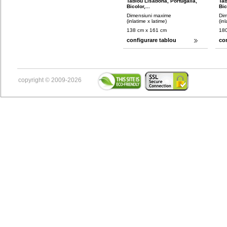
Tablou Lisabona, Portugalia,
Tab
Bicolor,...
Bic
Dimensiuni maxime
Dim
(inlatime x latime)
(in
138 cm x 161 cm
180
configurare tablou
co
copyright © 2009-2026