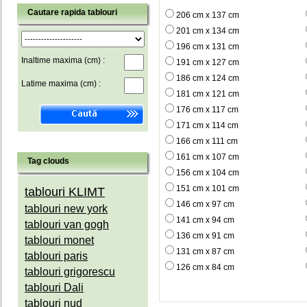
Cautare rapida tablouri
206 cm x 137 cm
201 cm x 134 cm
196 cm x 131 cm
Inaltime maxima (cm) :
191 cm x 127 cm
186 cm x 124 cm
Latime maxima (cm) :
181 cm x 121 cm
176 cm x 117 cm
171 cm x 114 cm
166 cm x 111 cm
161 cm x 107 cm
Tag clouds
156 cm x 104 cm
151 cm x 101 cm
tablouri KLIMT
146 cm x 97 cm
tablouri new york
141 cm x 94 cm
tablouri van gogh
136 cm x 91 cm
tablouri monet
131 cm x 87 cm
tablouri paris
126 cm x 84 cm
tablouri grigorescu
tablouri Dali
tablouri nud