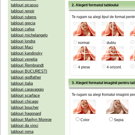
tablouri picasso
2. Alegeti formatul tabloului
tablouri renoir
tablouri rubens
Te rugam sa alegi tipul de format pentru
tablouri grecia
tablouri cafea
tablouri michelangelo
tablouri londra
normal
dublu
tablouri Maci
tablouri kandinsky
tablouri venetia
tablouri Rembrandt
4 piese
4 orizont.
tablouri BUCURESTI
tablouri godfather
3. Alegeti formatul imaginii pentru tab
tablouri italia
tablouri caravaggio
Te rugam sa alegi fromatul imaginii pen
tablouri scarface
tablouri chicago
tablouri boucher
tablouri fragonard
tablouri Marilyn Monroe
Color
Sepia
tablouri da vinci
tablouri roma