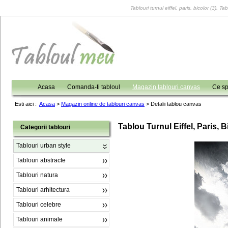
Tablouri turnul eiffel, paris, bicolor (3), T
Acasa
Comanda-ti tabloul
Magazin tablouri canvas
Ce sp
Esti aici :
Acasa
>
Magazin online de tablouri canvas
>
Detalii tablou canvas
Tablou Turnul Eiffel, Paris, B
Categorii tablouri
Tablouri urban style
Tablouri abstracte
Tablouri natura
Tablouri arhitectura
Tablouri celebre
Tablouri animale