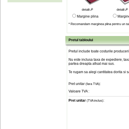
detalii
detalii
Margine plina
Margin
* Recomandam marginea plina pentru un tab
Pretul tabloului
Pretul include toate costurile produceri
Nu este inclusa taxa de expediere, taxa
partea dreapta afisat mai sus.
Te rugam sa alegi cantitatea dorita si 
Pret unitar
:
(fara TVA)
Valoare TVA
:
Pret unitar
:
(TVA inclus)