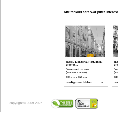
Alte tablouri care v-ar putea interes
Tablou Lisabona, Portugalia,
Tab
Bicolor,...
Bic
Dimensiuni maxime
Dim
(inlatime x latime)
(in
138 cm x 161 cm
180
configurare tablou
co
copyright © 2009-2026