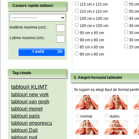
115 cm x 115 cm
55 cm
Cautare rapida tablouri
110 cm x 110 cm
50 cm
105 cm x 105 cm
45 cm
100 cm x 100 cm
40 cm
Inaltime maxima (cm) :
95 cm x 95 cm
35 cm
Latime maxima (cm) :
90 cm x 90 cm
30 cm
85 cm x 85 cm
25 cm
80 cm x 80 cm
Tag clouds
2. Alegeti formatul tabloului
tablouri KLIMT
Te rugam sa alegi tipul de format pentru
tablouri new york
tablouri van gogh
tablouri monet
tablouri paris
normal
dublu
tablouri grigorescu
tablouri Dali
tablouri nud