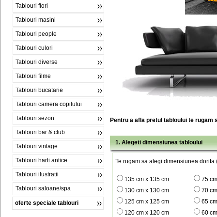
Tablouri flori
Tablouri masini
Tablouri people
Tablouri culori
Tablouri diverse
Tablouri filme
Tablouri bucatarie
Tablouri camera copilului
Tablouri sezon
Pentru a afla pretul tabloului te rugam 
Tablouri bar & club
1. Alegeti dimensiunea tabloului
Tablouri vintage
Tablouri harti antice
Te rugam sa alegi dimensiunea dorita (
Tablouri ilustratii
135 cm x 135 cm
75 cm
Tablouri saloane/spa
130 cm x 130 cm
70 cm
125 cm x 125 cm
65 cm
oferte speciale tablouri
120 cm x 120 cm
60 cm