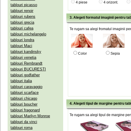
4 piese
4 orizont.
tablouri picasso
tablouri renoir
tablouri rubens
3. Alegeti formatul imaginii pentru tab
tablouri grecia
tablouri cafea
Te rugam sa alegi fromatul imaginii pen
tablouri michelangelo
tablouri londra
tablouri Maci
tablouri kandinsky
Color
Sepia
tablouri venetia
tablouri Rembrandt
tablouri BUCURESTI
tablouri godfather
tablouri italia
tablouri caravaggio
tablouri scarface
tablouri chicago
4. Alegeti tipul de margine pentru tab
tablouri boucher
tablouri fragonard
Te rugam sa alegi tipul de margine pent
tablouri Marilyn Monroe
tablouri da vinci
tablouri roma