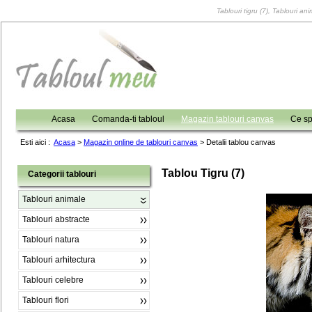
Tablouri tigru (7), Tablouri an
Acasa
Comanda-ti tabloul
Magazin tablouri canvas
Ce sp
Esti aici :
Acasa
>
Magazin online de tablouri canvas
>
Detalii tablou canvas
Tablou Tigru (7)
Categorii tablouri
Tablouri animale
Tablouri abstracte
Tablouri natura
Tablouri arhitectura
Tablouri celebre
Tablouri flori