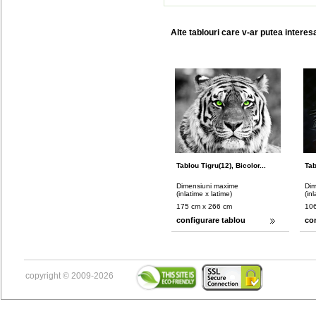
Alte tablouri care v-ar putea interes
Tablou Tigru(12), Bicolor...
Tab
Dimensiuni maxime
Dim
(inlatime x latime)
(in
175 cm x 266 cm
106
configurare tablou
co
copyright © 2009-2026