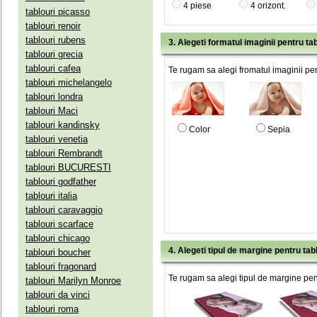
4 piese
4 orizont.
tablouri picasso
tablouri renoir
tablouri rubens
3. Alegeti formatul imaginii pentru tab
tablouri grecia
tablouri cafea
Te rugam sa alegi fromatul imaginii pen
tablouri michelangelo
tablouri londra
tablouri Maci
tablouri kandinsky
Color
Sepia
tablouri venetia
tablouri Rembrandt
tablouri BUCURESTI
tablouri godfather
tablouri italia
tablouri caravaggio
tablouri scarface
tablouri chicago
4. Alegeti tipul de margine pentru tab
tablouri boucher
tablouri fragonard
Te rugam sa alegi tipul de margine pent
tablouri Marilyn Monroe
tablouri da vinci
tablouri roma