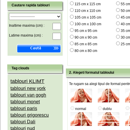
115 cm x 115 cm
55 cm
Cautare rapida tablouri
110 cm x 110 cm
50 cm
105 cm x 105 cm
45 cm
100 cm x 100 cm
40 cm
Inaltime maxima (cm) :
95 cm x 95 cm
35 cm
Latime maxima (cm) :
90 cm x 90 cm
30 cm
85 cm x 85 cm
25 cm
80 cm x 80 cm
Tag clouds
2. Alegeti formatul tabloului
tablouri KLIMT
Te rugam sa alegi tipul de format pentru
tablouri new york
tablouri van gogh
tablouri monet
tablouri paris
normal
dublu
tablouri grigorescu
tablouri Dali
tablouri nud