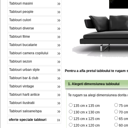
Tablouri masini
Tablouri people
Tablouri culori
Tablouri diverse
Tablouri filme
Tablouri bucatarie
Tablouri camera copilului
Tablouri sezon
Tablouri urban style
Pentru a afla pretul tabloului te rugam 
Tablouri bar & club
1. Alegeti dimensiunea tabloului
Tablouri vintage
Tablouri harti antice
Te rugam sa alegi dimensiunea dorita (
Tablouri ilustratii
135 cm x 135 cm
75 cm
Tablouri saloane/spa
130 cm x 130 cm
70 cm
125 cm x 125 cm
65 cm
oferte speciale tablouri
120 cm x 120 cm
60 cm