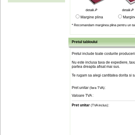
detalii
detalii
Margine plina
Margin
* Recomandam marginea plina pentru un tab
Pretul tabloului
Pretul include toate costurile produceri
Nu este inclusa taxa de expediere, taxa
partea dreapta afisat mai sus.
Te rugam sa alegi cantitatea dorita si 
Pret unitar
:
(fara TVA)
Valoare TVA
:
Pret unitar
:
(TVA inclus)