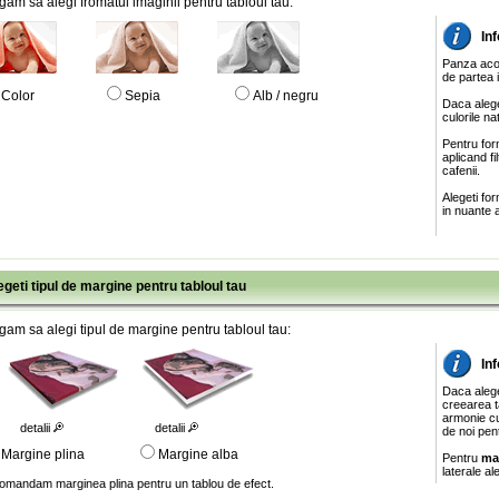
gam sa alegi fromatul imaginii pentru tabloul tau:
In
Panza acop
de partea 
Color
Sepia
Alb / negru
Daca alege
culorile na
Pentru for
aplicand f
cafenii.
Alegeti fo
in nuante a
egeti tipul de margine pentru tabloul tau
gam sa alegi tipul de margine pentru tabloul tau:
In
Daca aleg
creearea ta
armonie cu
detalii
detalii
de noi pen
Margine plina
Margine alba
Pentru
ma
laterale al
omandam marginea plina pentru un tablou de efect.