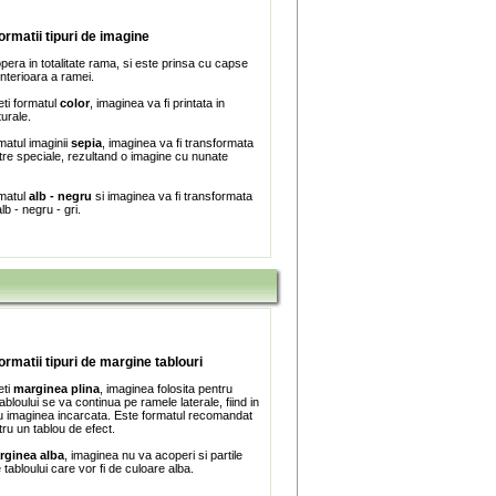
formatii tipuri de imagine
era in totalitate rama, si este prinsa cu capse
interioara a ramei.
ti formatul
color
, imaginea va fi printata in
turale.
matul imaginii
sepia
, imaginea va fi transformata
iltre speciale, rezultand o imagine cu nunate
rmatul
alb - negru
si imaginea va fi transformata
lb - negru - gri.
formatii tipuri de margine tablouri
eti
marginea plina
, imaginea folosita pentru
bloului se va continua pe ramele laterale, fiind in
 imaginea incarcata. Este formatul recomandat
tru un tablou de efect.
rginea alba
, imaginea nu va acoperi si partile
e tabloului care vor fi de culoare alba.