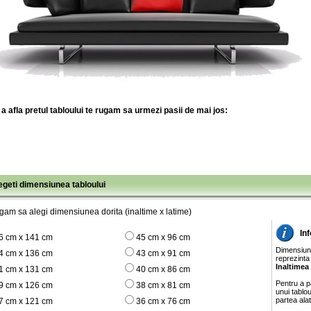
a afla pretul tabloului te rugam sa urmezi pasii de mai jos:
legeti dimensiunea tabloului
gam sa alegi dimensiunea dorita (inaltime x latime)
In
6 cm x 141 cm
45 cm x 96 cm
Dimensiunil
4 cm x 136 cm
43 cm x 91 cm
reprezinta
Inaltimea
1 cm x 131 cm
40 cm x 86 cm
Pentru a pa
9 cm x 126 cm
38 cm x 81 cm
unui tablo
partea ala
7 cm x 121 cm
36 cm x 76 cm