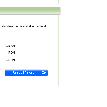
xelor de expediere aflat in meniul din
--
RON
--
RON
--
RON