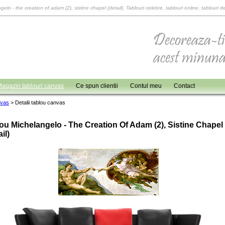
gelo - the creation of adam (2), sistine chapel (detail), Tablouri celebre, tablouri online, tablouri 
agazin tablouri canvas
Ce spun clientii
Contul meu
Contact
nvas
>
Detalii tablou canvas
ou Michelangelo - The Creation Of Adam (2), Sistine Chapel
il)