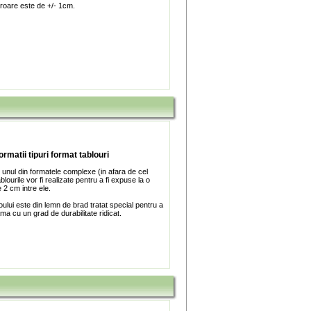
roare este de +/- 1cm.
ormatii tipuri format tablouri
 unul din formatele complexe (in afara de cel
blourile vor fi realizate pentru a fi expuse la o
 2 cm intre ele.
ului este din lemn de brad tratat special pentru a
ma cu un grad de durabilitate ridicat.