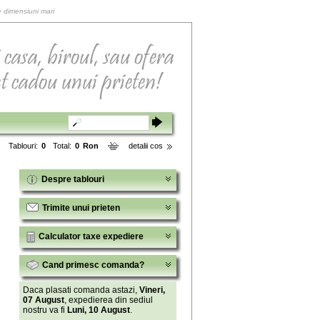
de dimensiuni mari
Tablouri:
0
Total:
0
Ron
detalii cos
Despre tablouri
Trimite unui prieten
Calculator taxe expediere
Cand primesc comanda?
Daca plasati comanda astazi,
Vineri,
07 August
, expedierea din sediul
nostru va fi
Luni, 10 August
.