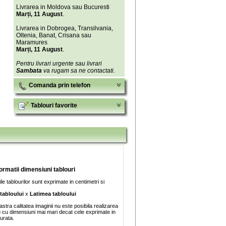
Livrarea in Moldova sau Bucuresti
Marți, 11 August
.
Livrarea in Dobrogea, Transilvania,
Oltenia, Banat, Crisana sau
Maramures
Marți, 11 August
.
Pentru livrari urgente sau livrari
Sambata
va rugam sa ne contactati.
Comanda prin telefon
Tablouri favorite
formatii dimensiuni tablouri
e tablourilor sunt exprimate in centimetri si
 tabloului
x
Latimea tabloului
stra calitatea imaginii nu este posibila realizarea
u cu dimensiuni mai mari decat cele exprimate in
turata.