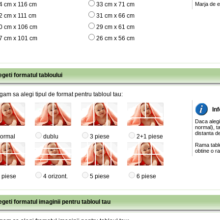
4 cm x 116 cm
33 cm x 71 cm
Marja de e
2 cm x 111 cm
31 cm x 66 cm
0 cm x 106 cm
29 cm x 61 cm
7 cm x 101 cm
26 cm x 56 cm
egeti formatul tabloului
gam sa alegi tipul de format pentru tabloul tau:
Inf
Daca alegi
normal), ta
distanta de
ormal
dublu
3 piese
2+1 piese
Rama tablo
obtine o ra
 piese
4 orizont.
5 piese
6 piese
egeti formatul imaginii pentru tabloul tau