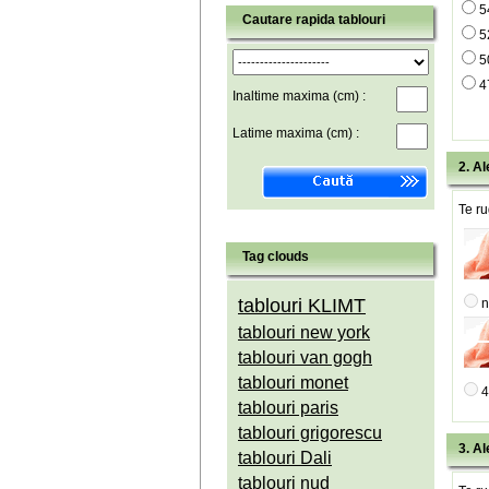
5
Cautare rapida tablouri
5
5
4
Inaltime maxima (cm) :
Latime maxima (cm) :
2. Al
Te ru
Tag clouds
tablouri KLIMT
n
tablouri new york
tablouri van gogh
tablouri monet
4
tablouri paris
tablouri grigorescu
3. Al
tablouri Dali
tablouri nud