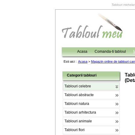
Tablouri michelan
Acasa
Comanda-ti tabloul
M
Esti aici :
Acasa
>
Magazin online de tablouri ca
Tabl
Categorii tablouri
(deta
Tablouri celebre
Tablouri abstracte
Tablouri natura
Tablouri arhitectura
Tablouri animale
Tablouri flori