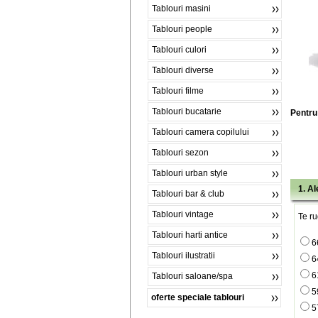
Tablouri masini
Tablouri people
Tablouri culori
Tablouri diverse
Tablouri filme
Tablouri bucatarie
Pentru 
Tablouri camera copilului
Tablouri sezon
Tablouri urban style
1. A
Tablouri bar & club
Tablouri vintage
Te ru
Tablouri harti antice
6
Tablouri ilustratii
6
6
Tablouri saloane/spa
5
oferte speciale tablouri
5