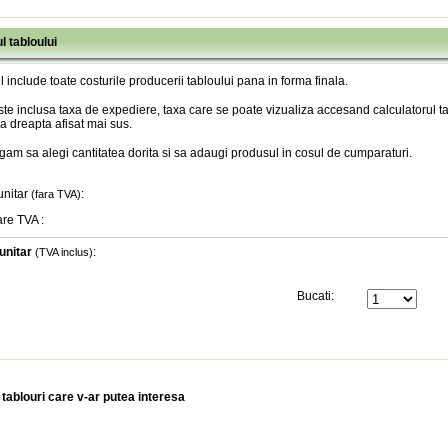
l tabloului
l include toate costurile producerii tabloului pana in forma finala
.
te inclusa taxa de expediere, taxa care se poate vizualiza accesand calculatorul ta
a dreapta afisat mai sus.
gam sa alegi cantitatea dorita si sa adaugi produsul in cosul de cumparaturi.
unitar
:
(fara TVA)
are TVA
:
unitar
:
(TVA inclus)
Bucati:
 tablouri care v-ar putea interesa