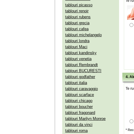
Te ru
tablouri picasso
tablouri renoir
tablouri rubens
tablouri grecia
tablouri cafea
tablouri michelangelo
tablouri londra
tablouri Maci
tablouri kandinsky
tablouri venetia
tablouri Rembrandt
tablouri BUCURESTI
tablouri godfather
4. Al
tablouri italia
tablouri caravaggio
Te ru
tablouri scarface
tablouri chicago
tablouri boucher
tablouri fragonard
tablouri Marilyn Monroe
tablouri da vinci
* Rec
tablouri roma