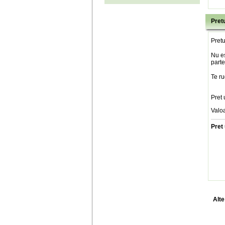
Pretu
Pretu
Nu es
parte
Te ru
Pret 
Valo
Pret 
Alte