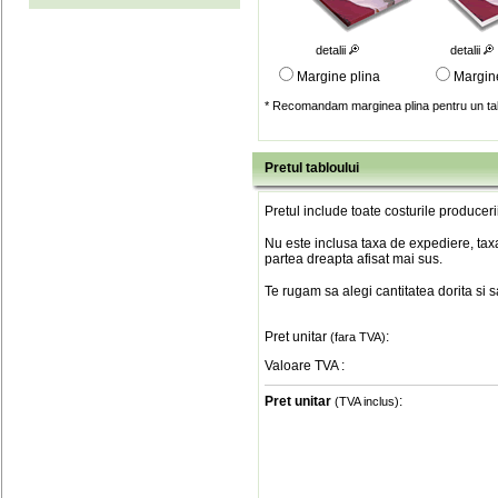
detalii
detalii
Margine plina
Margin
* Recomandam marginea plina pentru un tab
Pretul tabloului
Pretul include toate costurile produceri
Nu este inclusa taxa de expediere, taxa
partea dreapta afisat mai sus.
Te rugam sa alegi cantitatea dorita si 
Pret unitar
:
(fara TVA)
Valoare TVA
:
Pret unitar
:
(TVA inclus)