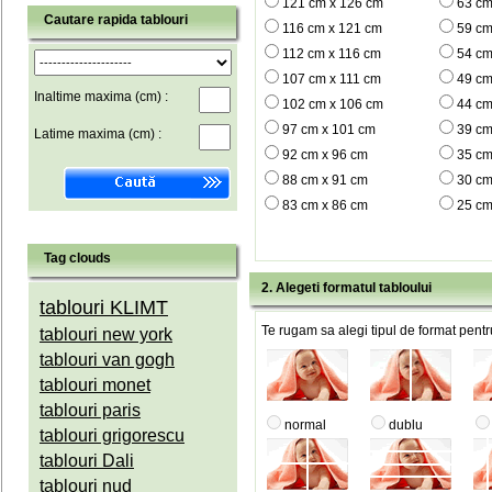
121 cm x 126 cm
63 cm
Cautare rapida tablouri
116 cm x 121 cm
59 cm
112 cm x 116 cm
54 cm
107 cm x 111 cm
49 cm
Inaltime maxima (cm) :
102 cm x 106 cm
44 cm
97 cm x 101 cm
39 cm
Latime maxima (cm) :
92 cm x 96 cm
35 cm
88 cm x 91 cm
30 cm
83 cm x 86 cm
25 cm
Tag clouds
2. Alegeti formatul tabloului
tablouri KLIMT
Te rugam sa alegi tipul de format pentru
tablouri new york
tablouri van gogh
tablouri monet
tablouri paris
normal
dublu
tablouri grigorescu
tablouri Dali
tablouri nud