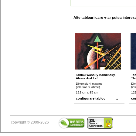
Alte tablouri care v-ar putea interes
Tablou Wassily Kandinsky,
Tab
Above And Lef...
Thr
Dimensiuni maxime
Dim
(inlatime x latime)
(in
122 cm x 85 cm
121
configurare tablou
co
copyright © 2009-2026