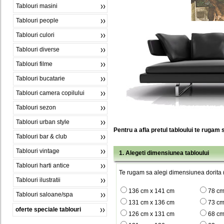
Tablouri masini
Tablouri people
Tablouri culori
Tablouri diverse
Tablouri filme
Tablouri bucatarie
Tablouri camera copilului
Tablouri sezon
Tablouri urban style
Pentru a afla pretul tabloului te rugam 
Tablouri bar & club
Tablouri vintage
1. Alegeti dimensiunea tabloului
Tablouri harti antice
Te rugam sa alegi dimensiunea dorita (
Tablouri ilustratii
136 cm x 141 cm
78 cm
Tablouri saloane/spa
131 cm x 136 cm
73 cm
oferte speciale tablouri
126 cm x 131 cm
68 cm