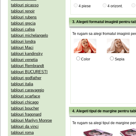
tablouri picasso
4 piese
4 orizont.
tablouri renoir
tablouri rubens
3. Alegeti formatul imaginii pentru tab
tablouri grecia
tablouri cafea
Te rugam sa alegi fromatul imaginii pen
tablouri michelangelo
tablouri londra
tablouri Maci
tablouri kandinsky
Color
Sepia
tablouri venetia
tablouri Rembrandt
tablouri BUCURESTI
tablouri godfather
tablouri italia
tablouri caravaggio
tablouri scarface
tablouri chicago
tablouri boucher
4. Alegeti tipul de margine pentru tab
tablouri fragonard
tablouri Marilyn Monroe
Te rugam sa alegi tipul de margine pent
tablouri da vinci
tablouri roma