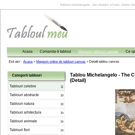
Tablouri michelangelo - the creation of man, sistine cha
Acasa
Comanda-ti tabloul
Magazin tablouri canvas
Ce sp
Esti aici :
Acasa
>
Magazin online de tablouri canvas
>
Detalii tablou canvas
Tablou Michelangelo - The C
Categorii tablouri
(detail)
Tablouri celebre
Tablouri abstracte
Tablouri natura
Tablouri arhitectura
Tablouri animale
Tablouri flori