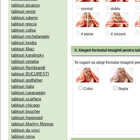
tablouri picasso
normal
dublu
tablouri renoir
tablouri rubens
tablouri grecia
tablouri cafea
4 piese
4 orizont.
tablouri michelangelo
tablouri londra
tablouri Maci
3. Alegeti formatul imaginii pentru tab
tablouri kandinsky
tablouri venetia
Te rugam sa alegi fromatul imaginii pen
tablouri Rembrandt
tablouri BUCURESTI
tablouri godfather
tablouri italia
Color
Sepia
tablouri caravaggio
tablouri scarface
tablouri chicago
tablouri boucher
tablouri fragonard
tablouri Marilyn Monroe
tablouri da vinci
tablouri roma