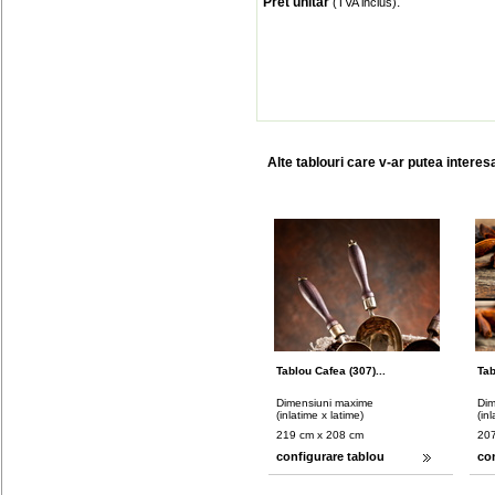
Pret unitar
:
(TVA inclus)
Alte tablouri care v-ar putea interes
Tablou Cafea (307)...
Tab
Dimensiuni maxime
Dim
(inlatime x latime)
(in
219 cm x 208 cm
207
configurare tablou
co