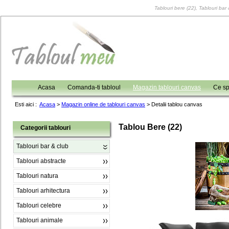
Tablouri bere (22), Tablouri bar 
Acasa
Comanda-ti tabloul
Magazin tablouri canvas
Ce sp
Esti aici :
Acasa
>
Magazin online de tablouri canvas
>
Detalii tablou canvas
Tablou Bere (22)
Categorii tablouri
Tablouri bar & club
Tablouri abstracte
Tablouri natura
Tablouri arhitectura
Tablouri celebre
Tablouri animale