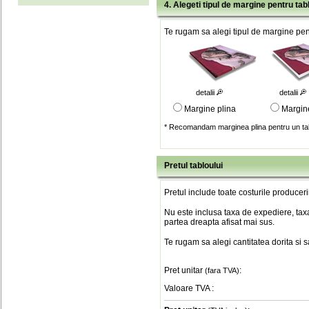
4. Alegeti tipul de margine pentru tab
Te rugam sa alegi tipul de margine pent
detalii
detalii
Margine plina
Margin
* Recomandam marginea plina pentru un tab
Pretul tabloului
Pretul include toate costurile produceri
Nu este inclusa taxa de expediere, taxa
partea dreapta afisat mai sus.
Te rugam sa alegi cantitatea dorita si 
Pret unitar
:
(fara TVA)
Valoare TVA
: