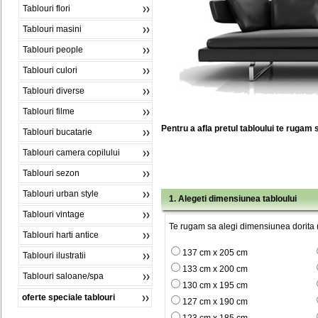
Tablouri flori
Tablouri masini
Tablouri people
Tablouri culori
Tablouri diverse
Tablouri filme
Pentru a afla pretul tabloului te rugam 
Tablouri bucatarie
Tablouri camera copilului
Tablouri sezon
Tablouri urban style
1. Alegeti dimensiunea tabloului
Tablouri vintage
Te rugam sa alegi dimensiunea dorita (
Tablouri harti antice
137 cm x 205 cm
Tablouri ilustratii
133 cm x 200 cm
Tablouri saloane/spa
130 cm x 195 cm
oferte speciale tablouri
127 cm x 190 cm