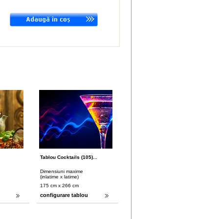
Tablou Cocktails (105)...
Dimensiuni maxime
(inlatime x latime)
175 cm x 266 cm
configurare tablou