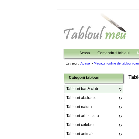
Acasa
Comanda-ti tabloul
M
Esti aici :
Acasa
>
Magazin online de tablouri ca
Tabl
Categorii tablouri
Tablouri bar & club
Tablouri abstracte
Tablouri natura
Tablouri arhitectura
Tablouri celebre
Tablouri animale