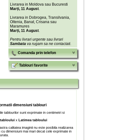
Livrarea in Moldova sau Bucuresti
Marți, 11 August
.
Livrarea in Dobrogea, Transilvania,
Oltenia, Banat, Crisana sau
Maramures
Marți, 11 August
.
Pentru livrari urgente sau livrari
Sambata
va rugam sa ne contactati.
Comanda prin telefon
Tablouri favorite
formatii dimensiuni tablouri
e tablourilor sunt exprimate in centimetri si
 tabloului
x
Latimea tabloului
stra calitatea imaginii nu este posibila realizarea
u cu dimensiuni mai mari decat cele exprimate in
turata.