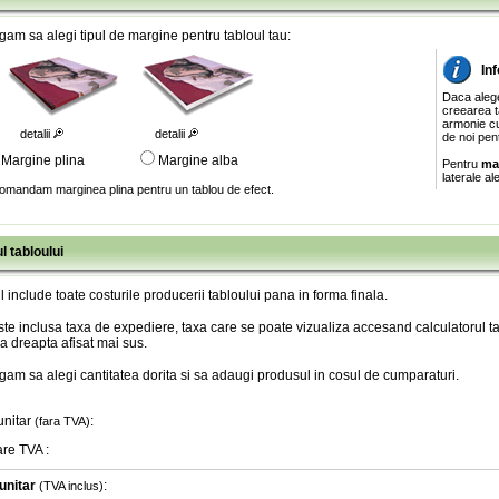
gam sa alegi tipul de margine pentru tabloul tau:
In
Daca aleg
creearea ta
armonie cu
detalii
detalii
de noi pen
Margine plina
Margine alba
Pentru
ma
laterale al
omandam marginea plina pentru un tablou de efect.
l tabloului
l include toate costurile producerii tabloului pana in forma finala
.
te inclusa taxa de expediere, taxa care se poate vizualiza accesand calculatorul ta
a dreapta afisat mai sus.
gam sa alegi cantitatea dorita si sa adaugi produsul in cosul de cumparaturi.
unitar
:
(fara TVA)
are TVA
:
unitar
:
(TVA inclus)