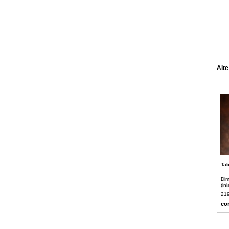
Alte
Tab
Dim
(in
219
co