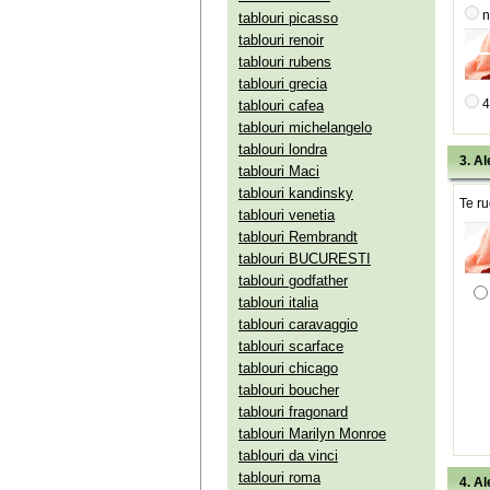
n
tablouri picasso
tablouri renoir
tablouri rubens
tablouri grecia
4
tablouri cafea
tablouri michelangelo
tablouri londra
3. Al
tablouri Maci
tablouri kandinsky
Te ru
tablouri venetia
tablouri Rembrandt
tablouri BUCURESTI
tablouri godfather
tablouri italia
tablouri caravaggio
tablouri scarface
tablouri chicago
tablouri boucher
tablouri fragonard
tablouri Marilyn Monroe
tablouri da vinci
tablouri roma
4. Al