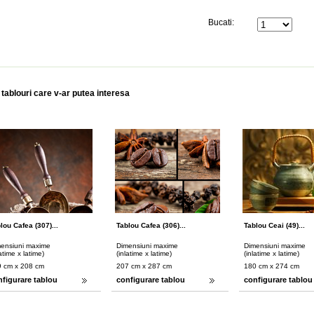
Bucati:
 tablouri care v-ar putea interesa
lou Cafea (307)...
Tablou Cafea (306)...
Tablou Ceai (49)...
ensiuni maxime
Dimensiuni maxime
Dimensiuni maxime
latime x latime)
(inlatime x latime)
(inlatime x latime)
 cm x 208 cm
207 cm x 287 cm
180 cm x 274 cm
nfigurare tablou
configurare tablou
configurare tablou