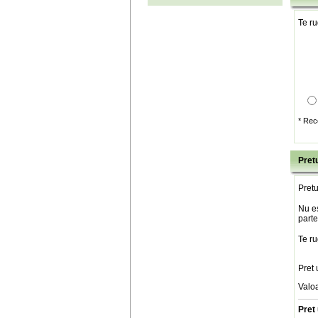
Te ru
* Rec
Pretu
Pretu
Nu es
parte
Te ru
Pret 
Valo
Pret 