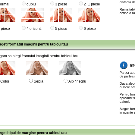
distanta de
ormal
dublu
3 piese
2+1 piese
Rama tablo
obtine o ra
 piese
4 orizont.
5 piese
6 piese
egeti formatul imaginii pentru tabloul tau
gam sa alegi fromatul imaginii pentru tabloul tau:
In
Panza acop
de partea 
Color
Sepia
Alb / negru
Daca alege
culorile na
Pentru for
aplicand f
cafenii.
Alegeti fo
in nuante a
egeti tipul de margine pentru tabloul tau