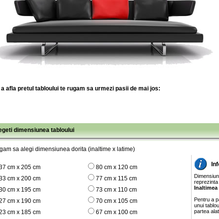
a afla pretul tabloului te rugam sa urmezi pasii de mai jos:
legeti dimensiunea tabloului
gam sa alegi dimensiunea dorita (inaltime x latime)
In
37 cm x 205 cm
80 cm x 120 cm
Dimensiunil
33 cm x 200 cm
77 cm x 115 cm
reprezinta
Inaltimea
30 cm x 195 cm
73 cm x 110 cm
Pentru a pa
27 cm x 190 cm
70 cm x 105 cm
unui tablo
partea ala
23 cm x 185 cm
67 cm x 100 cm