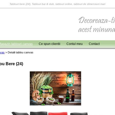
Tablouri bere (24), Tablouri bar & club, tablouri online, tablouri de dimensiuni mari
agazin tablouri canvas
Ce spun clientii
Contul meu
Contact
nvas
>
Detalii tablou canvas
ou Bere (24)