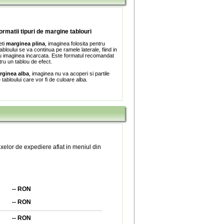
formatii tipuri de margine tablouri
eti
marginea plina
, imaginea folosita pentru
bloului se va continua pe ramele laterale, fiind in
 imaginea incarcata. Este formatul recomandat
tru un tablou de efect.
rginea alba
, imaginea nu va acoperi si partile
e tabloului care vor fi de culoare alba.
xelor de expediere aflat in meniul din
--
RON
--
RON
--
RON