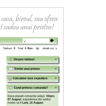
Tablouri:
0
Total:
0
Ron
detalii cos
Despre tablouri
Trimite unui prieten
Calculator taxe expediere
Cand primesc comanda?
Daca plasati comanda astazi,
Vineri,
07 August
, expedierea din sediul
nostru va fi
Luni, 10 August
.