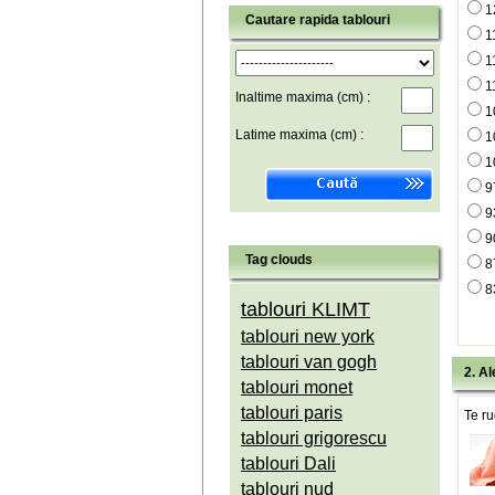
1
Cautare rapida tablouri
1
1
1
Inaltime maxima (cm) :
1
Latime maxima (cm) :
1
1
9
9
9
Tag clouds
8
8
tablouri KLIMT
tablouri new york
tablouri van gogh
2. Al
tablouri monet
tablouri paris
Te ru
tablouri grigorescu
tablouri Dali
tablouri nud