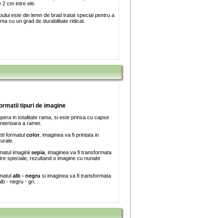
 2 cm intre ele.
ului este din lemn de brad tratat special pentru a
ma cu un grad de durabilitate ridicat.
formatii tipuri de imagine
era in totalitate rama, si este prinsa cu capse
interioara a ramei.
ti formatul
color
, imaginea va fi printata in
turale.
matul imaginii
sepia
, imaginea va fi transformata
iltre speciale, rezultand o imagine cu nunate
rmatul
alb - negru
si imaginea va fi transformata
lb - negru - gri.