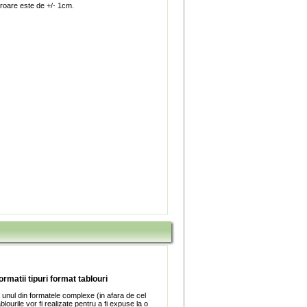
roare este de +/- 1cm.
ormatii tipuri format tablouri
 unul din formatele complexe (in afara de cel
blourile vor fi realizate pentru a fi expuse la o