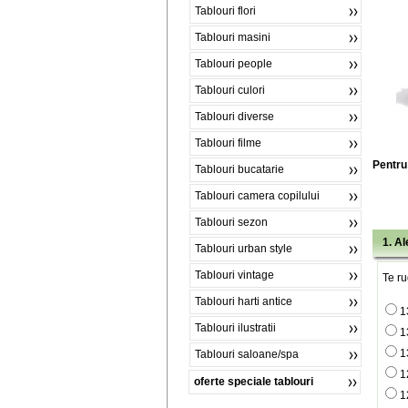
Tablouri flori
Tablouri masini
Tablouri people
Tablouri culori
Tablouri diverse
Tablouri filme
Pentru 
Tablouri bucatarie
Tablouri camera copilului
Tablouri sezon
1. A
Tablouri urban style
Tablouri vintage
Te ru
Tablouri harti antice
1
Tablouri ilustratii
1
1
Tablouri saloane/spa
1
oferte speciale tablouri
1