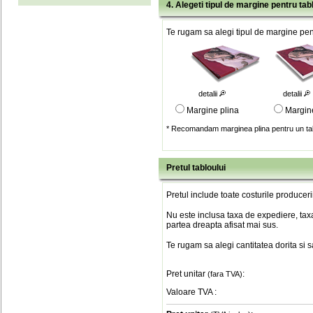
4. Alegeti tipul de margine pentru tab
Te rugam sa alegi tipul de margine pent
detalii
detalii
Margine plina
Margin
* Recomandam marginea plina pentru un tab
Pretul tabloului
Pretul include toate costurile produceri
Nu este inclusa taxa de expediere, taxa
partea dreapta afisat mai sus.
Te rugam sa alegi cantitatea dorita si 
Pret unitar
:
(fara TVA)
Valoare TVA
: