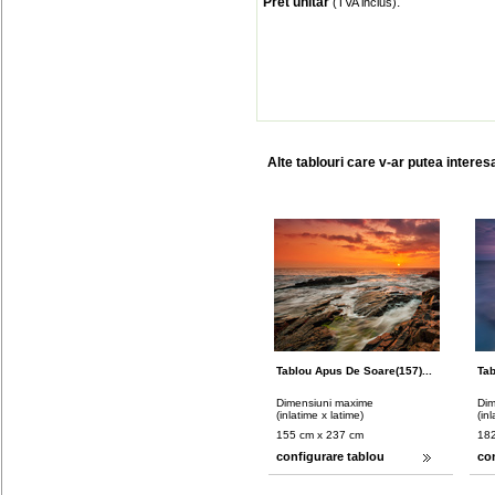
Pret unitar
:
(TVA inclus)
Alte tablouri care v-ar putea interes
Tablou Apus De Soare(157)...
Tab
Dimensiuni maxime
Dim
(inlatime x latime)
(in
155 cm x 237 cm
182
configurare tablou
co