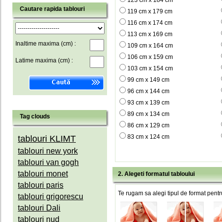
123 cm x 184 cm
Cautare rapida tablouri
119 cm x 179 cm
116 cm x 174 cm
113 cm x 169 cm
Inaltime maxima (cm) :
109 cm x 164 cm
106 cm x 159 cm
Latime maxima (cm) :
103 cm x 154 cm
99 cm x 149 cm
96 cm x 144 cm
93 cm x 139 cm
89 cm x 134 cm
Tag clouds
86 cm x 129 cm
83 cm x 124 cm
tablouri KLIMT
tablouri new york
tablouri van gogh
tablouri monet
2. Alegeti formatul tabloului
tablouri paris
Te rugam sa alegi tipul de format pentru
tablouri grigorescu
tablouri Dali
tablouri nud