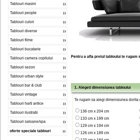
Tablouri masini
Tablouri people
Tablouri culori
Tablouri diverse
Tablouri filme
Tablouri bucatarie
Pentru a afla pretul tabloului te rugam 
Tablouri camera copilului
Tablouri sezon
Tablouri urban style
Tablouri bar & club
1. Alegeti dimensiunea tabloului
Tablouri vintage
Te rugam sa alegi dimensiunea dorita (
Tablouri harti antice
136 cm x 204 cm
Tablouri ilustratii
133 cm x 199 cm
Tablouri saloane/spa
129 cm x 194 cm
oferte speciale tablouri
126 cm x 189 cm