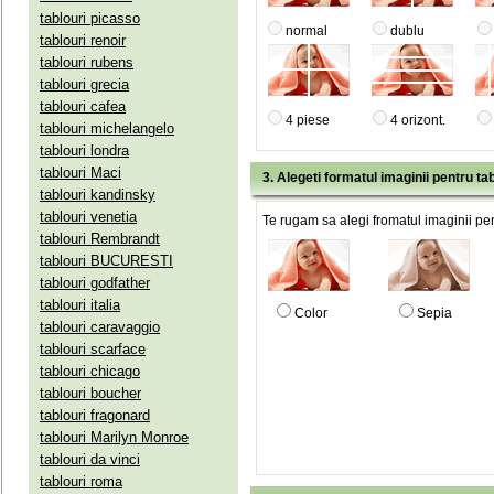
tablouri picasso
normal
dublu
tablouri renoir
tablouri rubens
tablouri grecia
tablouri cafea
4 piese
4 orizont.
tablouri michelangelo
tablouri londra
tablouri Maci
3. Alegeti formatul imaginii pentru tab
tablouri kandinsky
tablouri venetia
Te rugam sa alegi fromatul imaginii pen
tablouri Rembrandt
tablouri BUCURESTI
tablouri godfather
tablouri italia
Color
Sepia
tablouri caravaggio
tablouri scarface
tablouri chicago
tablouri boucher
tablouri fragonard
tablouri Marilyn Monroe
tablouri da vinci
tablouri roma