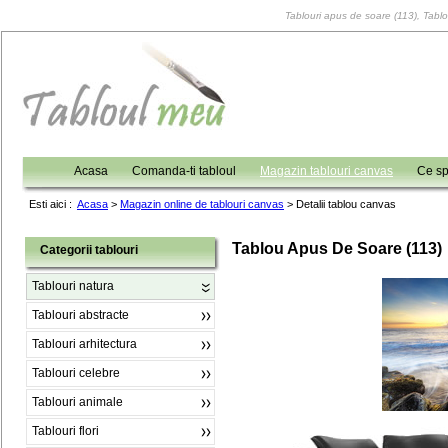
Tablouri apus de soare (113), Tablou
Acasa
Comanda-ti tabloul
Magazin tablouri canvas
Ce sp
Esti aici :
Acasa
>
Magazin online de tablouri canvas
>
Detalii tablou canvas
Tablou Apus De Soare (113)
Categorii tablouri
Tablouri natura
Tablouri abstracte
Tablouri arhitectura
Tablouri celebre
Tablouri animale
Tablouri flori