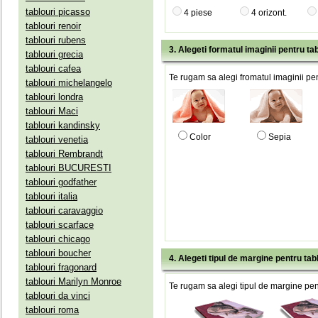
tablouri picasso
4 piese
4 orizont.
tablouri renoir
tablouri rubens
3. Alegeti formatul imaginii pentru tab
tablouri grecia
tablouri cafea
Te rugam sa alegi fromatul imaginii pen
tablouri michelangelo
tablouri londra
tablouri Maci
tablouri kandinsky
Color
Sepia
tablouri venetia
tablouri Rembrandt
tablouri BUCURESTI
tablouri godfather
tablouri italia
tablouri caravaggio
tablouri scarface
tablouri chicago
tablouri boucher
4. Alegeti tipul de margine pentru tab
tablouri fragonard
tablouri Marilyn Monroe
Te rugam sa alegi tipul de margine pent
tablouri da vinci
tablouri roma