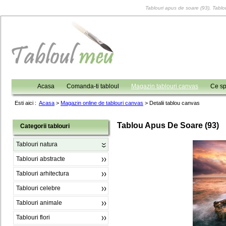
Tablouri apus de soare (93), Tablou
Acasa
Comanda-ti tabloul
Magazin tablouri canvas
Ce sp
Esti aici :
Acasa
>
Magazin online de tablouri canvas
>
Detalii tablou canvas
Tablou Apus De Soare (93)
Categorii tablouri
Tablouri natura
Tablouri abstracte
Tablouri arhitectura
Tablouri celebre
Tablouri animale
Tablouri flori