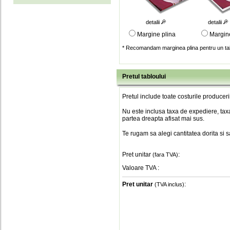
detalii
detalii
Margine plina
Margin
* Recomandam marginea plina pentru un tab
Pretul tabloului
Pretul include toate costurile produceri
Nu este inclusa taxa de expediere, taxa
partea dreapta afisat mai sus.
Te rugam sa alegi cantitatea dorita si 
Pret unitar
:
(fara TVA)
Valoare TVA
:
Pret unitar
:
(TVA inclus)