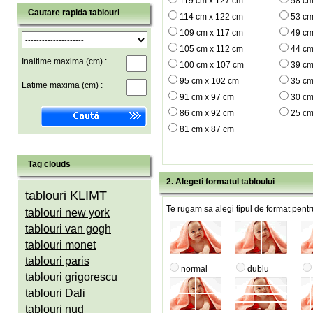
119 cm x 127 cm
58 cm
Cautare rapida tablouri
114 cm x 122 cm
53 cm
109 cm x 117 cm
49 cm
105 cm x 112 cm
44 cm
Inaltime maxima (cm) :
100 cm x 107 cm
39 cm
95 cm x 102 cm
35 cm
Latime maxima (cm) :
91 cm x 97 cm
30 cm
86 cm x 92 cm
25 cm
81 cm x 87 cm
Tag clouds
2. Alegeti formatul tabloului
tablouri KLIMT
Te rugam sa alegi tipul de format pentru
tablouri new york
tablouri van gogh
tablouri monet
tablouri paris
normal
dublu
tablouri grigorescu
tablouri Dali
tablouri nud