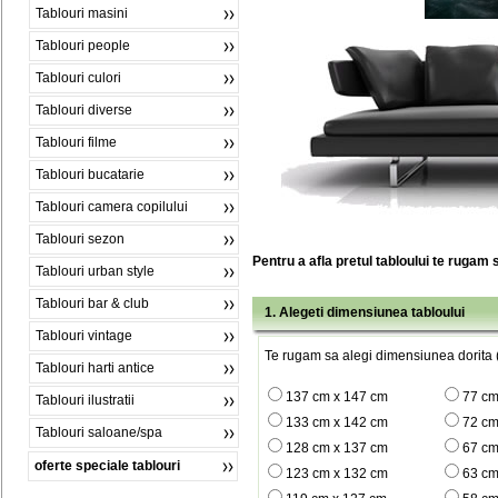
Tablouri masini
Tablouri people
Tablouri culori
Tablouri diverse
Tablouri filme
Tablouri bucatarie
Tablouri camera copilului
Tablouri sezon
Pentru a afla pretul tabloului te rugam 
Tablouri urban style
Tablouri bar & club
1. Alegeti dimensiunea tabloului
Tablouri vintage
Te rugam sa alegi dimensiunea dorita (
Tablouri harti antice
137 cm x 147 cm
77 cm
Tablouri ilustratii
133 cm x 142 cm
72 cm
Tablouri saloane/spa
128 cm x 137 cm
67 cm
oferte speciale tablouri
123 cm x 132 cm
63 cm