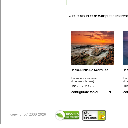
Alte tablouri care v-ar putea interes
Tablou Apus De Soare(157)...
Tab
Dimensiuni maxime
Dim
(inlatime x latime)
(in
155 cm x 237 cm
182
configurare tablou
co
copyright © 2009-2026