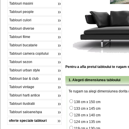
Tablouri masini
Tablouri people
Tablouri culori
Tablouri diverse
Tablouri filme
Tablouri bucatarie
Tablouri camera copilului
Tablouri sezon
Pentru a afla pretul tabloului te rugam 
Tablouri urban style
Tablouri bar & club
1. Alegeti dimensiunea tabloului
Tablouri vintage
Te rugam sa alegi dimensiunea dorita (
Tablouri harti antice
138 cm x 150 cm
Tablouri ilustratii
133 cm x 145 cm
Tablouri saloane/spa
128 cm x 140 cm
oferte speciale tablouri
124 cm x 135 cm
119 cm x 130 cm