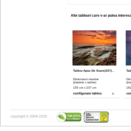
Alte tablouri care v-ar putea interes
Tablou Apus De Soare(157)...
Tab
Dimensiuni maxime
Dim
(inlatime x latime)
(in
155 cm x 237 cm
182
configurare tablou
co
copyright © 2009-2026