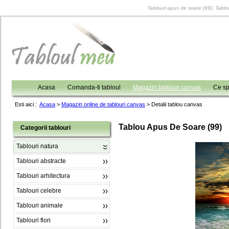
Tablouri apus de soare (99), Tablou
Acasa
Comanda-ti tabloul
Magazin tablouri canvas
Ce sp
Esti aici :
Acasa
>
Magazin online de tablouri canvas
>
Detalii tablou canvas
Tablou Apus De Soare (99)
Categorii tablouri
Tablouri natura
Tablouri abstracte
Tablouri arhitectura
Tablouri celebre
Tablouri animale
Tablouri flori