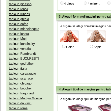
4 piese
4 orizont.
tablouri picasso
tablouri renoir
tablouri rubens
3. Alegeti formatul imaginii pentru tab
tablouri grecia
tablouri cafea
Te rugam sa alegi fromatul imaginii pen
tablouri michelangelo
tablouri londra
tablouri Maci
tablouri kandinsky
Color
Sepia
tablouri venetia
tablouri Rembrandt
tablouri BUCURESTI
tablouri godfather
tablouri italia
tablouri caravaggio
tablouri scarface
tablouri chicago
tablouri boucher
4. Alegeti tipul de margine pentru tab
tablouri fragonard
tablouri Marilyn Monroe
Te rugam sa alegi tipul de margine pent
tablouri da vinci
tablouri roma