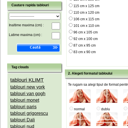
Cautare rapida tablouri
115 cm x 125 cm
110 cm x 120 cm
106 cm x 115 cm
Inaltime maxima (cm) :
101 cm x 110 cm
96 cm x 105 cm
Latime maxima (cm) :
92 cm x 100 cm
87 cm x 95 cm
83 cm x 90 cm
Tag clouds
2. Alegeti formatul tabloului
tablouri KLIMT
Te rugam sa alegi tipul de format pentru
tablouri new york
tablouri van gogh
tablouri monet
tablouri paris
normal
dublu
tablouri grigorescu
tablouri Dali
tablouri nud