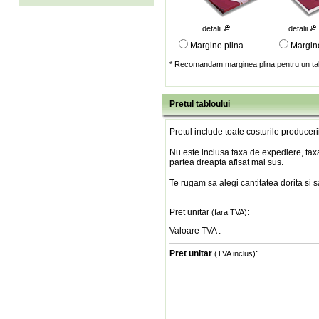
detalii
detalii
Margine plina
Margin
* Recomandam marginea plina pentru un tab
Pretul tabloului
Pretul include toate costurile produceri
Nu este inclusa taxa de expediere, taxa
partea dreapta afisat mai sus.
Te rugam sa alegi cantitatea dorita si 
Pret unitar
:
(fara TVA)
Valoare TVA
:
Pret unitar
:
(TVA inclus)