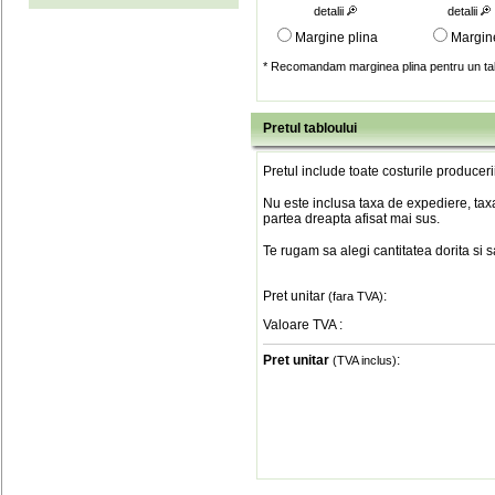
detalii
detalii
Margine plina
Margin
* Recomandam marginea plina pentru un tab
Pretul tabloului
Pretul include toate costurile produceri
Nu este inclusa taxa de expediere, taxa
partea dreapta afisat mai sus.
Te rugam sa alegi cantitatea dorita si 
Pret unitar
:
(fara TVA)
Valoare TVA
:
Pret unitar
:
(TVA inclus)