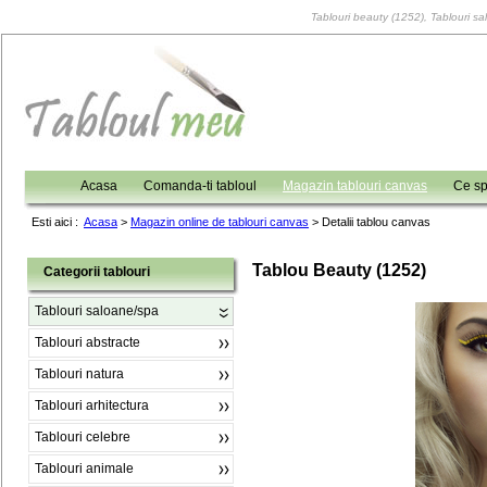
Tablouri beauty (1252), Tablouri sa
Acasa
Comanda-ti tabloul
Magazin tablouri canvas
Ce sp
Esti aici :
Acasa
>
Magazin online de tablouri canvas
>
Detalii tablou canvas
Tablou Beauty (1252)
Categorii tablouri
Tablouri saloane/spa
Tablouri abstracte
Tablouri natura
Tablouri arhitectura
Tablouri celebre
Tablouri animale