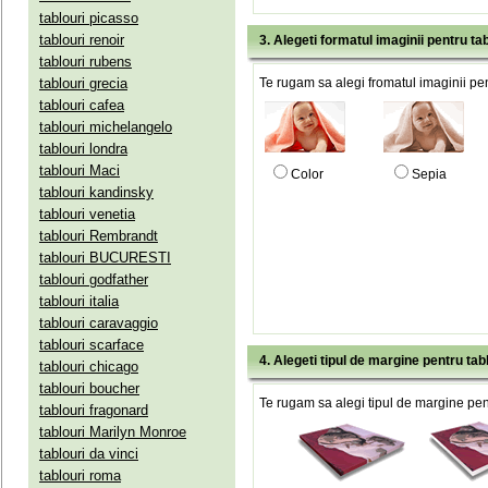
tablouri picasso
tablouri renoir
3. Alegeti formatul imaginii pentru tab
tablouri rubens
tablouri grecia
Te rugam sa alegi fromatul imaginii pen
tablouri cafea
tablouri michelangelo
tablouri londra
tablouri Maci
Color
Sepia
tablouri kandinsky
tablouri venetia
tablouri Rembrandt
tablouri BUCURESTI
tablouri godfather
tablouri italia
tablouri caravaggio
tablouri scarface
4. Alegeti tipul de margine pentru tab
tablouri chicago
tablouri boucher
Te rugam sa alegi tipul de margine pent
tablouri fragonard
tablouri Marilyn Monroe
tablouri da vinci
tablouri roma