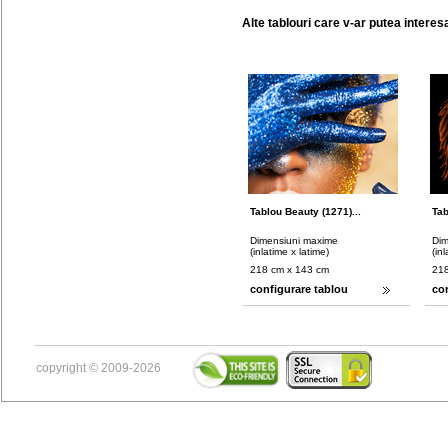
Alte tablouri care v-ar putea interes
Tablou Beauty (1271)...
Tab
Dimensiuni maxime
Dim
(inlatime x latime)
(in
218 cm x 143 cm
218
configurare tablou
co
copyright © 2009-2026