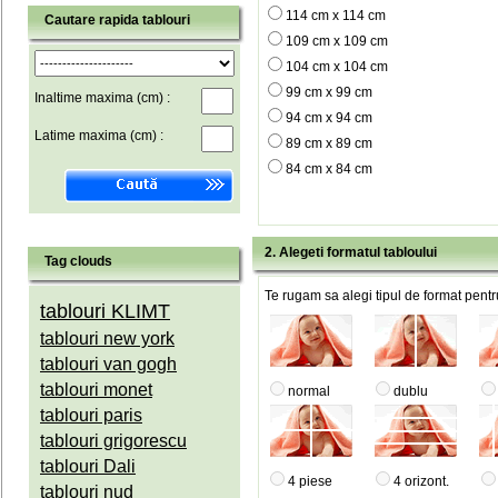
114 cm x 114 cm
Cautare rapida tablouri
109 cm x 109 cm
104 cm x 104 cm
99 cm x 99 cm
Inaltime maxima (cm) :
94 cm x 94 cm
Latime maxima (cm) :
89 cm x 89 cm
84 cm x 84 cm
2. Alegeti formatul tabloului
Tag clouds
Te rugam sa alegi tipul de format pentru
tablouri KLIMT
tablouri new york
tablouri van gogh
tablouri monet
normal
dublu
tablouri paris
tablouri grigorescu
tablouri Dali
4 piese
4 orizont.
tablouri nud