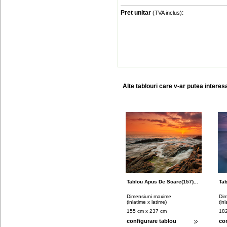
Pret unitar
:
(TVA inclus)
Alte tablouri care v-ar putea interes
Tablou Apus De Soare(157)...
Tab
Dimensiuni maxime
Dim
(inlatime x latime)
(in
155 cm x 237 cm
182
configurare tablou
co