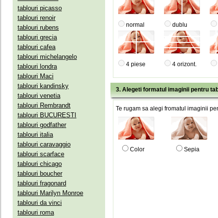
tablouri picasso
tablouri renoir
normal
dublu
tablouri rubens
tablouri grecia
tablouri cafea
tablouri michelangelo
4 piese
4 orizont.
tablouri londra
tablouri Maci
tablouri kandinsky
3. Alegeti formatul imaginii pentru tab
tablouri venetia
tablouri Rembrandt
Te rugam sa alegi fromatul imaginii pen
tablouri BUCURESTI
tablouri godfather
tablouri italia
tablouri caravaggio
Color
Sepia
tablouri scarface
tablouri chicago
tablouri boucher
tablouri fragonard
tablouri Marilyn Monroe
tablouri da vinci
tablouri roma