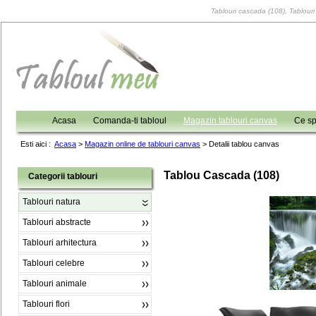
Tablouri cascada (108), Tablouri 
Acasa
Comanda-ti tabloul
Magazin tablouri canvas
Ce sp
Esti aici :
Acasa
>
Magazin online de tablouri canvas
>
Detalii tablou canvas
Tablou Cascada (108)
Categorii tablouri
Tablouri natura
Tablouri abstracte
Tablouri arhitectura
Tablouri celebre
Tablouri animale
Tablouri flori