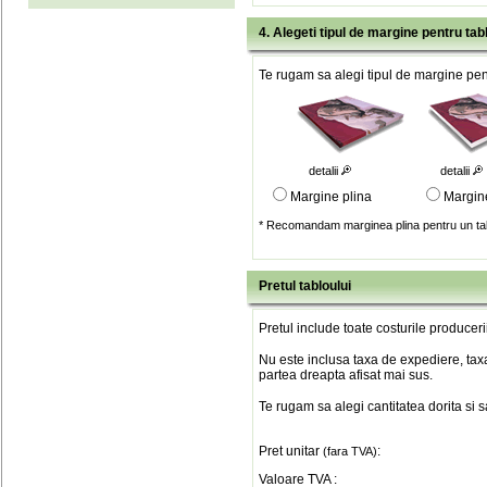
4. Alegeti tipul de margine pentru tab
Te rugam sa alegi tipul de margine pent
detalii
detalii
Margine plina
Margin
* Recomandam marginea plina pentru un tab
Pretul tabloului
Pretul include toate costurile produceri
Nu este inclusa taxa de expediere, taxa
partea dreapta afisat mai sus.
Te rugam sa alegi cantitatea dorita si 
Pret unitar
:
(fara TVA)
Valoare TVA
: