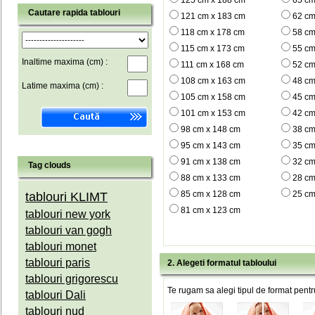
125 cm x 188 cm
65 cm
Cautare rapida tablouri
121 cm x 183 cm
62 cm
118 cm x 178 cm
58 cm
115 cm x 173 cm
55 cm
Inaltime maxima (cm) :
111 cm x 168 cm
52 cm
108 cm x 163 cm
48 cm
Latime maxima (cm) :
105 cm x 158 cm
45 cm
101 cm x 153 cm
42 cm
98 cm x 148 cm
38 cm
95 cm x 143 cm
35 cm
91 cm x 138 cm
32 cm
Tag clouds
88 cm x 133 cm
28 cm
85 cm x 128 cm
25 cm
tablouri KLIMT
81 cm x 123 cm
tablouri new york
tablouri van gogh
tablouri monet
tablouri paris
2. Alegeti formatul tabloului
tablouri grigorescu
Te rugam sa alegi tipul de format pentru
tablouri Dali
tablouri nud