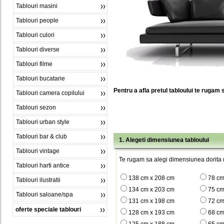
Tablouri masini
Tablouri people
Tablouri culori
Tablouri diverse
Tablouri filme
Tablouri bucatarie
Pentru a afla pretul tabloului te rugam 
Tablouri camera copilului
Tablouri sezon
Tablouri urban style
Tablouri bar & club
1. Alegeti dimensiunea tabloului
Tablouri vintage
Te rugam sa alegi dimensiunea dorita (
Tablouri harti antice
138 cm x 208 cm
78 cm
Tablouri ilustratii
134 cm x 203 cm
75 cm
Tablouri saloane/spa
131 cm x 198 cm
72 cm
oferte speciale tablouri
128 cm x 193 cm
68 cm