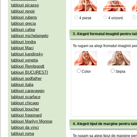
tablouri picasso
tablouri renoir
tablouri rubens
4 piese
4 orizont.
tablouri grecia
tablouri cafea
3. Alegeti formatul imaginii pentru tab
tablouri michelangelo
tablouri londra
Te rugam sa alegi fromatul imaginii pen
tablouri Maci
tablouri kandinsky
tablouri venetia
tablouri Rembrandt
Color
Sepia
tablouri BUCURESTI
tablouri godfather
tablouri italia
tablouri caravaggio
tablouri scarface
tablouri chicago
tablouri boucher
tablouri fragonard
tablouri Marilyn Monroe
4. Alegeti tipul de margine pentru tab
tablouri da vinci
tablouri roma
Te rugam sa alegi tipul de margine pent