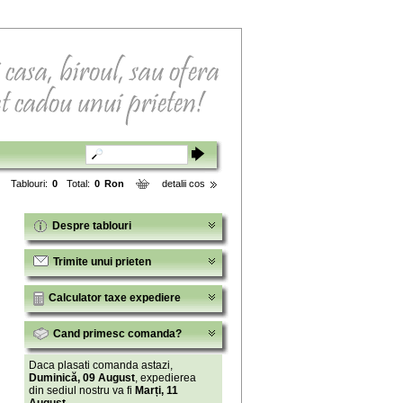
Tablouri:
0
Total:
0
Ron
detalii cos
Despre tablouri
Trimite unui prieten
Calculator taxe expediere
Cand primesc comanda?
Daca plasati comanda astazi,
Duminică, 09 August
, expedierea
din sediul nostru va fi
Marți, 11