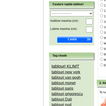
1
Cautare rapida tablouri
1
1
1
Inaltime maxima (cm) :
1
1
Latime maxima (cm) :
1
9
9
9
8
Tag clouds
8
8
tablouri KLIMT
tablouri new york
tablouri van gogh
tablouri monet
2. Al
tablouri paris
Te ru
tablouri grigorescu
tablouri Dali
tablouri nud