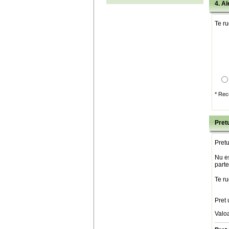
4. Al
Te ru
* Rec
Pretu
Pretu
Nu es
parte
Te ru
Pret 
Valo