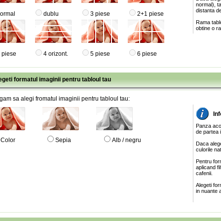
normal), ta
distanta de
ormal
dublu
3 piese
2+1 piese
Rama tablo
obtine o ra
 piese
4 orizont.
5 piese
6 piese
egeti formatul imaginii pentru tabloul tau
gam sa alegi fromatul imaginii pentru tabloul tau:
In
Panza acop
de partea 
Color
Sepia
Alb / negru
Daca alege
culorile na
Pentru for
aplicand f
cafenii.
Alegeti fo
in nuante a