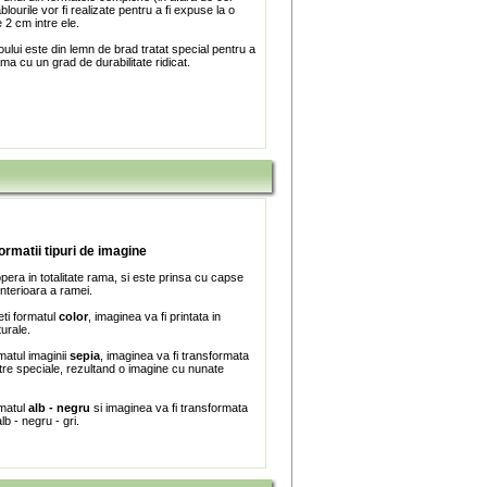
blourile vor fi realizate pentru a fi expuse la o
 2 cm intre ele.
ului este din lemn de brad tratat special pentru a
ma cu un grad de durabilitate ridicat.
formatii tipuri de imagine
era in totalitate rama, si este prinsa cu capse
interioara a ramei.
ti formatul
color
, imaginea va fi printata in
turale.
matul imaginii
sepia
, imaginea va fi transformata
iltre speciale, rezultand o imagine cu nunate
rmatul
alb - negru
si imaginea va fi transformata
lb - negru - gri.