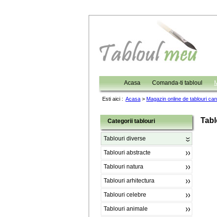
Acasa
Comanda-ti tabloul
M
Esti aici :
Acasa
>
Magazin online de tablouri ca
Tabl
Categorii tablouri
Tablouri diverse
Tablouri abstracte
Tablouri natura
Tablouri arhitectura
Tablouri celebre
Tablouri animale