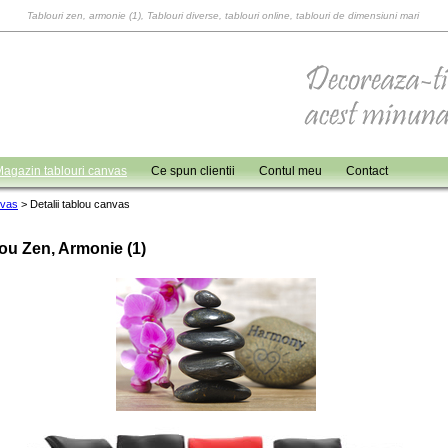
Tablouri zen, armonie (1), Tablouri diverse, tablouri online, tablouri de dimensiuni mari
agazin tablouri canvas
Ce spun clientii
Contul meu
Contact
nvas
>
Detalii tablou canvas
ou Zen, Armonie (1)