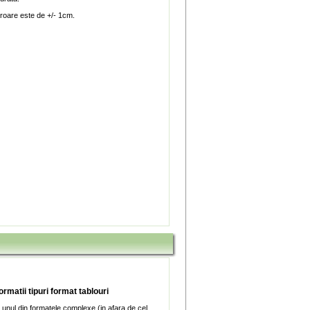
roare este de +/- 1cm.
ormatii tipuri format tablouri
 unul din formatele complexe (in afara de cel