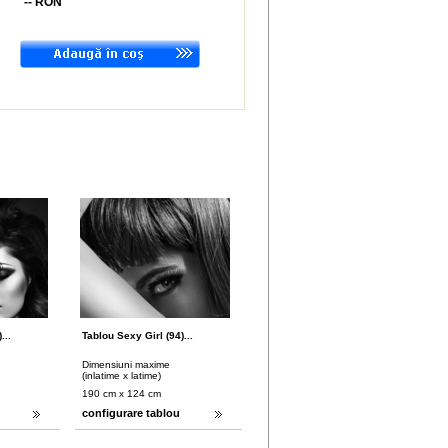
--
RON
...
Tablou Sexy Girl (94)...
Dimensiuni maxime
(inlatime x latime)
190 cm x 124 cm
configurare tablou