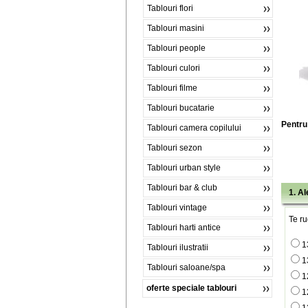
Tablouri flori
Tablouri masini
Tablouri people
Tablouri culori
Tablouri filme
Tablouri bucatarie
Pentru 
Tablouri camera copilului
Tablouri sezon
Tablouri urban style
Tablouri bar & club
1. A
Tablouri vintage
Te ru
Tablouri harti antice
1
Tablouri ilustratii
1
Tablouri saloane/spa
1
oferte speciale tablouri
1