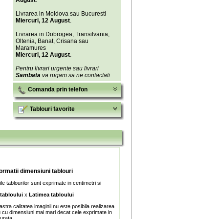
August
.
Livrarea in Moldova sau Bucuresti
Miercuri, 12 August
.
Livrarea in Dobrogea, Transilvania,
Oltenia, Banat, Crisana sau
Maramures
Miercuri, 12 August
.
Pentru livrari urgente sau livrari
Sambata
va rugam sa ne contactati.
Comanda prin telefon
Tablouri favorite
formatii dimensiuni tablouri
e tablourilor sunt exprimate in centimetri si
 tabloului
x
Latimea tabloului
stra calitatea imaginii nu este posibila realizarea
u cu dimensiuni mai mari decat cele exprimate in
turata.