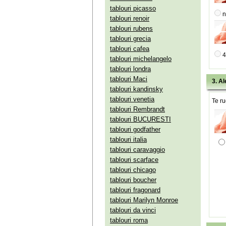
tablouri picasso
n
tablouri renoir
tablouri rubens
tablouri grecia
tablouri cafea
4
tablouri michelangelo
tablouri londra
tablouri Maci
3. Al
tablouri kandinsky
tablouri venetia
Te ru
tablouri Rembrandt
tablouri BUCURESTI
tablouri godfather
tablouri italia
tablouri caravaggio
tablouri scarface
tablouri chicago
tablouri boucher
tablouri fragonard
tablouri Marilyn Monroe
tablouri da vinci
tablouri roma