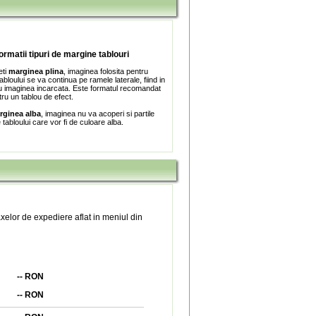
formatii tipuri de margine tablouri
eti
marginea plina
, imaginea folosita pentru
bloului se va continua pe ramele laterale, fiind in
 imaginea incarcata. Este formatul recomandat
tru un tablou de efect.
rginea alba
, imaginea nu va acoperi si partile
e tabloului care vor fi de culoare alba.
xelor de expediere aflat in meniul din
--
RON
--
RON