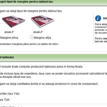
egeti tipul de margine pentru tabloul tau
gam sa alegi tipul de margine pentru tabloul tau:
In
Daca aleg
creearea ta
armonie cu
detalii
detalii
de noi pen
Margine plina
Margine alba
Pentru
ma
laterale al
omandam marginea plina pentru un tablou de efect.
l tabloului
l include toate costurile producerii tabloului pana in forma finala
.
te inclusa taxa de expediere, taxa care se poate vizualiza accesand calculatorul ta
a dreapta afisat mai sus.
gam sa alegi cantitatea dorita si sa adaugi produsul in cosul de cumparaturi.
unitar
:
(fara TVA)
are TVA
: