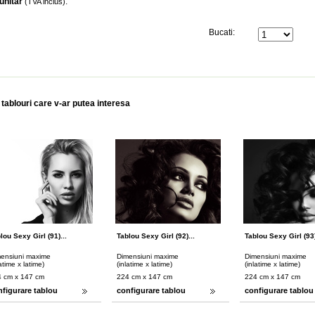
unitar
:
(TVA inclus)
Bucati:
 tablouri care v-ar putea interesa
lou Sexy Girl (91)...
Tablou Sexy Girl (92)...
Tablou Sexy Girl (93)
ensiuni maxime
Dimensiuni maxime
Dimensiuni maxime
latime x latime)
(inlatime x latime)
(inlatime x latime)
 cm x 147 cm
224 cm x 147 cm
224 cm x 147 cm
nfigurare tablou
configurare tablou
configurare tablou