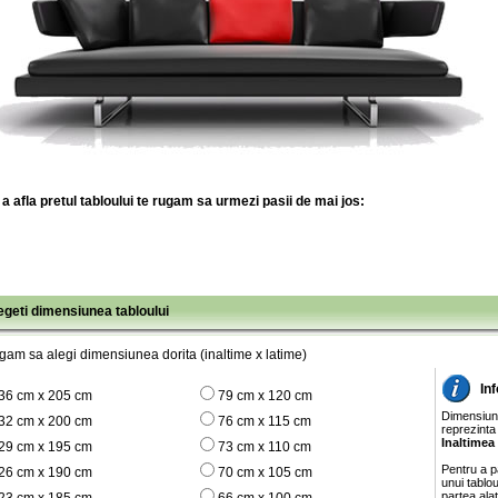
a afla pretul tabloului te rugam sa urmezi pasii de mai jos:
legeti dimensiunea tabloului
gam sa alegi dimensiunea dorita (inaltime x latime)
In
36 cm x 205 cm
79 cm x 120 cm
Dimensiunil
32 cm x 200 cm
76 cm x 115 cm
reprezinta
Inaltimea
29 cm x 195 cm
73 cm x 110 cm
Pentru a pa
26 cm x 190 cm
70 cm x 105 cm
unui tablo
partea ala