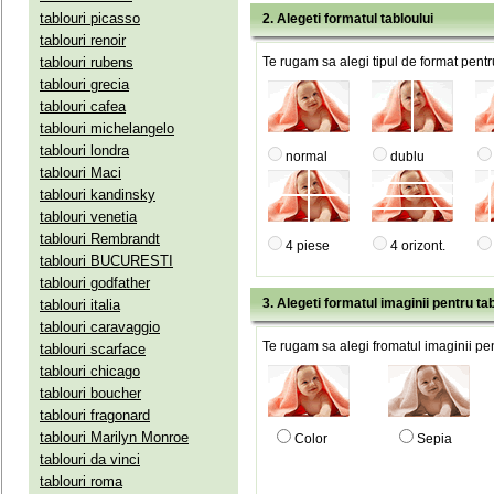
tablouri picasso
2. Alegeti formatul tabloului
tablouri renoir
tablouri rubens
Te rugam sa alegi tipul de format pentru
tablouri grecia
tablouri cafea
tablouri michelangelo
tablouri londra
normal
dublu
tablouri Maci
tablouri kandinsky
tablouri venetia
tablouri Rembrandt
4 piese
4 orizont.
tablouri BUCURESTI
tablouri godfather
3. Alegeti formatul imaginii pentru tab
tablouri italia
tablouri caravaggio
Te rugam sa alegi fromatul imaginii pen
tablouri scarface
tablouri chicago
tablouri boucher
tablouri fragonard
tablouri Marilyn Monroe
Color
Sepia
tablouri da vinci
tablouri roma