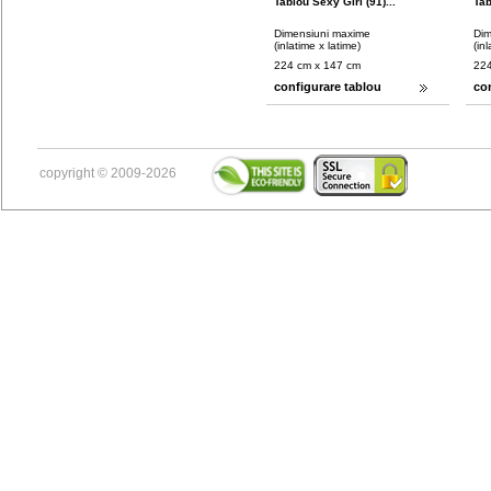
Tablou Sexy Girl (91)...
Tab
Dimensiuni maxime
Dim
(inlatime x latime)
(in
224 cm x 147 cm
224
configurare tablou
co
copyright © 2009-2026