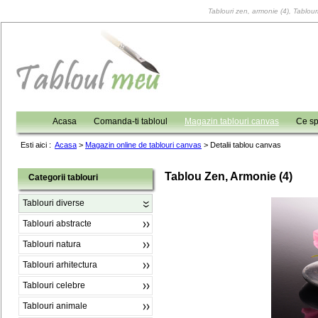
Tablouri zen, armonie (4), Tablouri
Acasa
Comanda-ti tabloul
Magazin tablouri canvas
Ce sp
Esti aici :
Acasa
>
Magazin online de tablouri canvas
>
Detalii tablou canvas
Tablou Zen, Armonie (4)
Categorii tablouri
Tablouri diverse
Tablouri abstracte
Tablouri natura
Tablouri arhitectura
Tablouri celebre
Tablouri animale