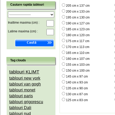
Cautare rapida tablouri
205 cm x 137 cm
200 cm x 133 cm
195 cm x 130 cm
Inaltime maxima (cm) :
190 cm x 127 cm
185 cm x 123 cm
Latime maxima (cm) :
180 cm x 120 cm
175 cm x 117 cm
170 cm x 113 cm
165 cm x 110 cm
160 cm x 107 cm
Tag clouds
155 cm x 103 cm
150 cm x 100 cm
tablouri KLIMT
145 cm x 97 cm
tablouri new york
140 cm x 93 cm
tablouri van gogh
135 cm x 90 cm
tablouri monet
130 cm x 87 cm
tablouri paris
125 cm x 83 cm
tablouri grigorescu
tablouri Dali
tablouri nud