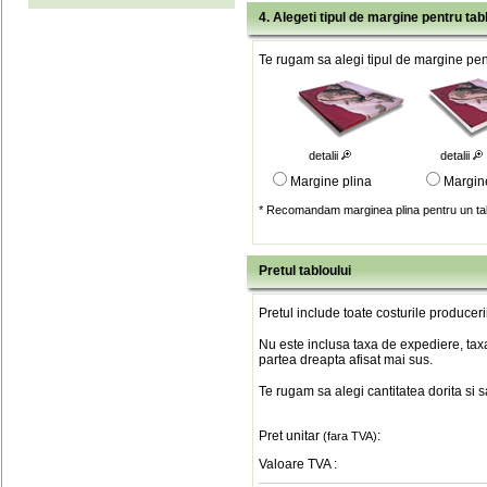
4. Alegeti tipul de margine pentru tab
Te rugam sa alegi tipul de margine pent
detalii
detalii
Margine plina
Margin
* Recomandam marginea plina pentru un tab
Pretul tabloului
Pretul include toate costurile produceri
Nu este inclusa taxa de expediere, taxa
partea dreapta afisat mai sus.
Te rugam sa alegi cantitatea dorita si 
Pret unitar
:
(fara TVA)
Valoare TVA
: