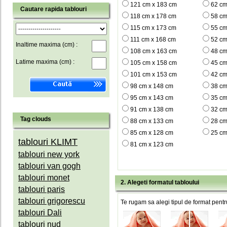
121 cm x 183 cm
62 cm
Cautare rapida tablouri
118 cm x 178 cm
58 cm
115 cm x 173 cm
55 cm
111 cm x 168 cm
52 cm
Inaltime maxima (cm) :
108 cm x 163 cm
48 cm
Latime maxima (cm) :
105 cm x 158 cm
45 cm
101 cm x 153 cm
42 cm
98 cm x 148 cm
38 cm
95 cm x 143 cm
35 cm
91 cm x 138 cm
32 cm
Tag clouds
88 cm x 133 cm
28 cm
85 cm x 128 cm
25 cm
tablouri KLIMT
81 cm x 123 cm
tablouri new york
tablouri van gogh
tablouri monet
2. Alegeti formatul tabloului
tablouri paris
tablouri grigorescu
Te rugam sa alegi tipul de format pentru
tablouri Dali
tablouri nud