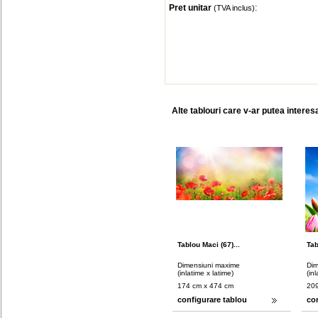
Pret unitar
:
(TVA inclus)
Alte tablouri care v-ar putea interes
Tablou Maci (67)...
Tab
Dimensiuni maxime
Dim
(inlatime x latime)
(in
174 cm x 474 cm
209
configurare tablou
co