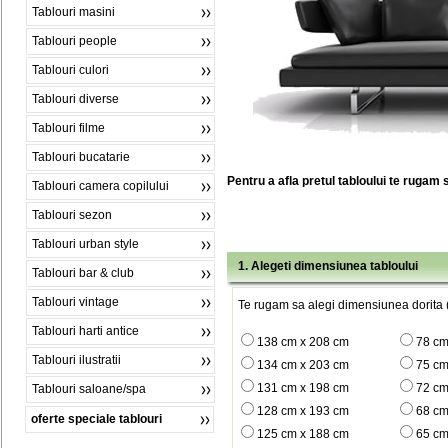
Tablouri masini
Tablouri people
Tablouri culori
Tablouri diverse
Tablouri filme
Tablouri bucatarie
Pentru a afla pretul tabloului te rugam 
Tablouri camera copilului
Tablouri sezon
Tablouri urban style
1. Alegeti dimensiunea tabloului
Tablouri bar & club
Tablouri vintage
Te rugam sa alegi dimensiunea dorita (
Tablouri harti antice
138 cm x 208 cm
78 cm
Tablouri ilustratii
134 cm x 203 cm
75 cm
131 cm x 198 cm
72 cm
Tablouri saloane/spa
128 cm x 193 cm
68 cm
oferte speciale tablouri
125 cm x 188 cm
65 cm