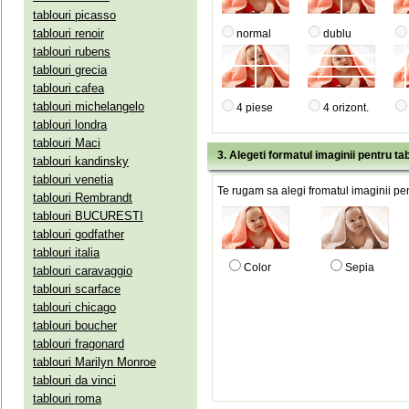
tablouri picasso
tablouri renoir
normal
dublu
tablouri rubens
tablouri grecia
tablouri cafea
tablouri michelangelo
4 piese
4 orizont.
tablouri londra
tablouri Maci
3. Alegeti formatul imaginii pentru tab
tablouri kandinsky
tablouri venetia
Te rugam sa alegi fromatul imaginii pen
tablouri Rembrandt
tablouri BUCURESTI
tablouri godfather
tablouri italia
Color
Sepia
tablouri caravaggio
tablouri scarface
tablouri chicago
tablouri boucher
tablouri fragonard
tablouri Marilyn Monroe
tablouri da vinci
tablouri roma