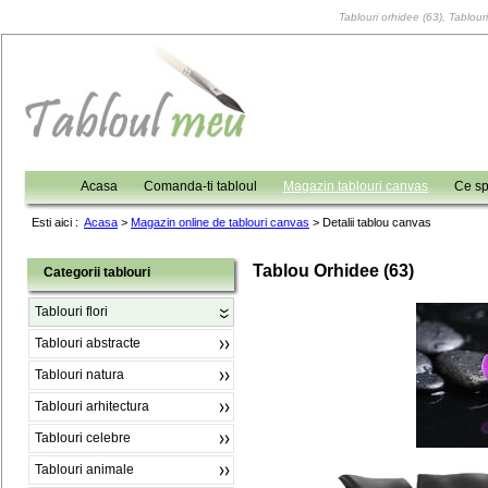
Tablouri orhidee (63), Tablouri
Acasa
Comanda-ti tabloul
Magazin tablouri canvas
Ce sp
Esti aici :
Acasa
>
Magazin online de tablouri canvas
>
Detalii tablou canvas
Tablou Orhidee (63)
Categorii tablouri
Tablouri flori
Tablouri abstracte
Tablouri natura
Tablouri arhitectura
Tablouri celebre
Tablouri animale